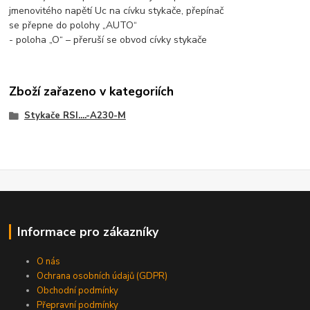
jmenovitého napětí Uc na cívku stykače, přepínač
se přepne do polohy „AUTO“
- poloha „O“ – přeruší se obvod cívky stykače
Zboží zařazeno v kategoriích
Stykače RSI....-A230-M
Informace pro zákazníky
O nás
Ochrana osobních údajů (GDPR)
Obchodní podmínky
Přepravní podmínky