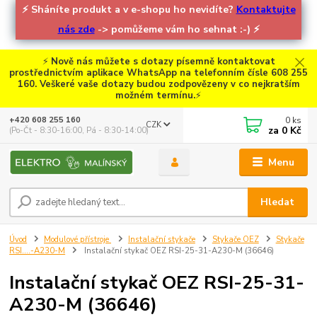
⚡
Sháníte produkt a v e-shopu ho nevidíte?
Kontaktujte
nás zde
-> pomůžeme vám ho sehnat :-)
⚡
⚡
Nově nás můžete s dotazy písemně kontaktovat
prostřednictvím aplikace WhatsApp na telefonním čísle 608 255
160. Veškeré vaše dotazy budou zodpovězeny v co nejkratším
možném termínu.
⚡
0
ks
+420 608 255 160
CZK
za
0 Kč
(Po-Čt - 8:30-16:00, Pá - 8:30-14:00)
Menu
Hledat
Úvod
Modulové přístroje
Instalační stykače
Stykače OEZ
Stykače
RSI....-A230-M
Instalační stykač OEZ RSI-25-31-A230-M (36646)
Instalační stykač OEZ RSI-25-31-
A230-M (36646)