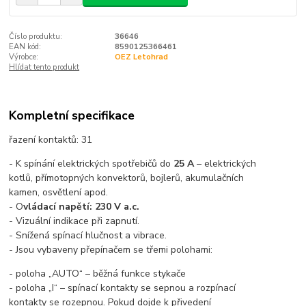
Číslo produktu:
36646
EAN kód:
8590125366461
Výrobce:
OEZ Letohrad
Hlídat tento produkt
Kompletní specifikace
řazení kontaktů: 31
- K spínání elektrických spotřebičů do
25 A
– elektrických
kotlů, přímotopných konvektorů, bojlerů, akumulačních
kamen, osvětlení apod.
- O
vládací napětí: 230 V a.c.
- Vizuální indikace při zapnutí.
- Snížená spínací hlučnost a vibrace.
- Jsou vybaveny přepínačem se třemi polohami:
- poloha „AUTO“ – běžná funkce stykače
- poloha „I“ – spínací kontakty se sepnou a rozpínací
kontakty se rozepnou. Pokud dojde k přivedení