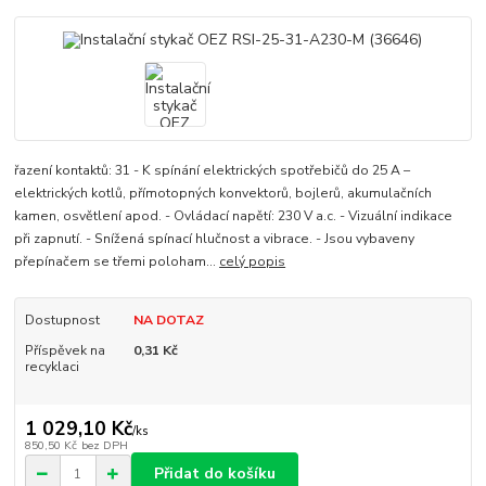
řazení kontaktů: 31 - K spínání elektrických spotřebičů do 25 A –
elektrických kotlů, přímotopných konvektorů, bojlerů, akumulačních
kamen, osvětlení apod. - Ovládací napětí: 230 V a.c. - Vizuální indikace
při zapnutí. - Snížená spínací hlučnost a vibrace. - Jsou vybaveny
přepínačem se třemi poloham...
celý popis
Dostupnost
NA DOTAZ
Příspěvek na
0,31 Kč
recyklaci
1 029,10 Kč
/
ks
850,50 Kč
bez DPH
Přidat do košíku