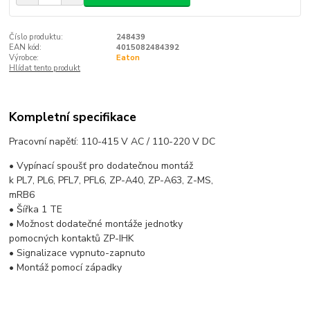
Číslo produktu:
248439
EAN kód:
4015082484392
Výrobce:
Eaton
Hlídat tento produkt
Kompletní specifikace
Pracovní napětí: 110-415 V AC / 110-220 V DC
• Vypínací spoušť pro dodatečnou montáž
k PL7, PL6, PFL7, PFL6, ZP-A40, ZP-A63, Z-MS,
mRB6
• Šířka 1 TE
• Možnost dodatečné montáže jednotky
pomocných kontaktů ZP-IHK
• Signalizace vypnuto-zapnuto
• Montáž pomocí západky