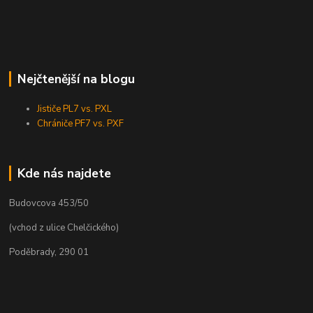
Nejčtenější na blogu
Jističe PL7 vs. PXL
Chrániče PF7 vs. PXF
Kde nás najdete
Budovcova 453/50
(vchod z ulice Chelčického)
Poděbrady, 290 01