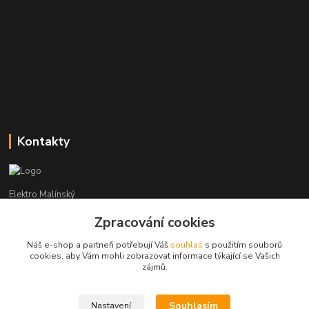
Kontakty
Elektro Malínský
Zpracování cookies
Vítězslav Malínský
+420 608 255 160
Náš e-shop a partneři potřebují Váš
souhlas
s použitím souborů
(Po-Čt - 8:30-16:00, Pá - 8:30-14:00)
cookies, aby Vám mohli zobrazovat informace týkající se Vašich
zájmů.
elektro-malinsky@seznam.cz
Souhlasím
Nastavení