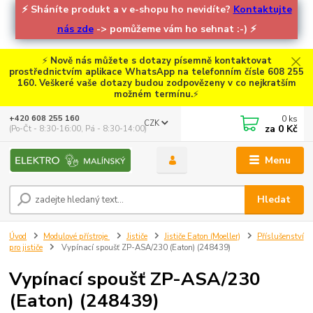
⚡
Sháníte produkt a v e-shopu ho nevidíte?
Kontaktujte
nás zde
-> pomůžeme vám ho sehnat :-)
⚡
⚡
Nově nás můžete s dotazy písemně kontaktovat
prostřednictvím aplikace WhatsApp na telefonním čísle 608 255
160. Veškeré vaše dotazy budou zodpovězeny v co nejkratším
možném termínu.
⚡
0
ks
+420 608 255 160
CZK
za
0 Kč
(Po-Čt - 8:30-16:00, Pá - 8:30-14:00)
Menu
Hledat
Úvod
Modulové přístroje
Jističe
Jističe Eaton (Moeller)
Příslušenství
pro jističe
Vypínací spoušť ZP-ASA/230 (Eaton) (248439)
Vypínací spoušť ZP-ASA/230
(Eaton) (248439)