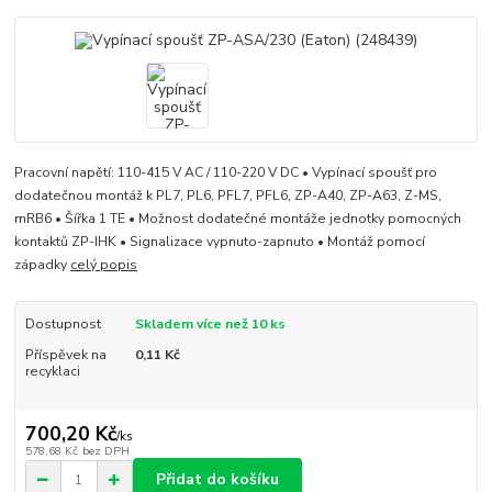
Pracovní napětí: 110-415 V AC / 110-220 V DC • Vypínací spoušť pro
dodatečnou montáž k PL7, PL6, PFL7, PFL6, ZP-A40, ZP-A63, Z-MS,
mRB6 • Šířka 1 TE • Možnost dodatečné montáže jednotky pomocných
kontaktů ZP-IHK • Signalizace vypnuto-zapnuto • Montáž pomocí
západky
celý popis
Dostupnost
Skladem více než 10 ks
Příspěvek na
0,11 Kč
recyklaci
700,20 Kč
/
ks
578,68 Kč
bez DPH
Přidat do košíku