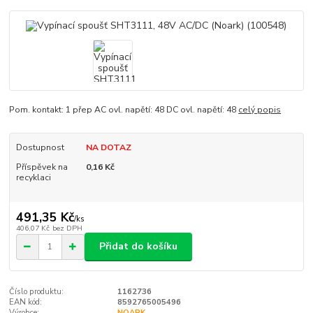
Pom. kontakt: 1 přep AC ovl. napětí: 48 DC ovl. napětí: 48
celý popis
Dostupnost
NA DOTAZ
Příspěvek na
0,16 Kč
recyklaci
491,35 Kč
/
ks
406,07 Kč
bez DPH
Přidat do košíku
Číslo produktu:
1162736
EAN kód:
8592765005496
Výrobce:
NOARK