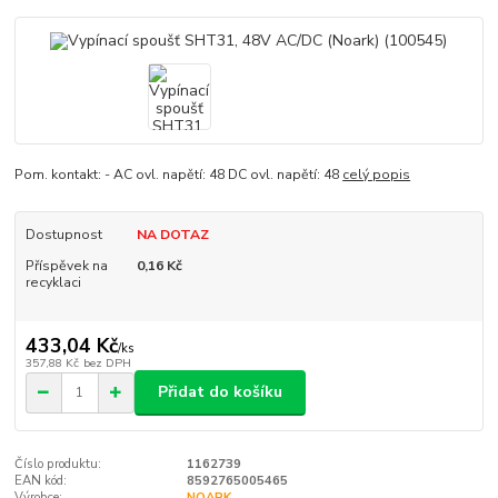
Pom. kontakt: - AC ovl. napětí: 48 DC ovl. napětí: 48
celý popis
Dostupnost
NA DOTAZ
Příspěvek na
0,16 Kč
recyklaci
433,04 Kč
/
ks
357,88 Kč
bez DPH
Přidat do košíku
Číslo produktu:
1162739
EAN kód:
8592765005465
Výrobce:
NOARK