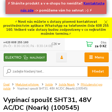
⚡
Sháníte produkt a v e-shopu ho nevidíte?
Kontaktujte
nás zde
-> pomůžeme vám ho sehnat :-)
⚡
⚡
Nově nás můžete s dotazy písemně kontaktovat
prostřednictvím aplikace WhatsApp na telefonním čísle 608 255
160. Veškeré vaše dotazy budou zodpovězeny v co nejkratším
možném termínu.
⚡
0
ks
+420 608 255 160
CZK
za
0 Kč
(Po-Čt - 8:30-16:00, Pá - 8:30-14:00)
Menu
Hledat
Úvod
Modulové přístroje
Jističe
Jističe Noark
Příslušenství pro
jističe
Vypínací spoušť SHT31, 48V AC/DC (Noark) (100545)
Vypínací spoušť SHT31, 48V
AC/DC (Noark) (100545)