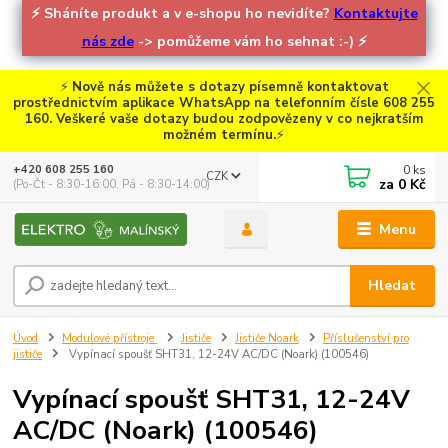
⚡
Sháníte produkt a v e-shopu ho nevidíte?
Kontaktujte
nás zde
-> pomůžeme vám ho sehnat :-)
⚡
⚡
Nově nás můžete s dotazy písemně kontaktovat
prostřednictvím aplikace WhatsApp na telefonním čísle 608 255
160. Veškeré vaše dotazy budou zodpovězeny v co nejkratším
možném termínu.
⚡
0
ks
+420 608 255 160
CZK
za
0 Kč
(Po-Čt - 8:30-16:00, Pá - 8:30-14:00)
Menu
Hledat
Úvod
Modulové přístroje
Jističe
Jističe Noark
Příslušenství pro
jističe
Vypínací spoušť SHT31, 12-24V AC/DC (Noark) (100546)
Vypínací spoušť SHT31, 12-24V
AC/DC (Noark) (100546)