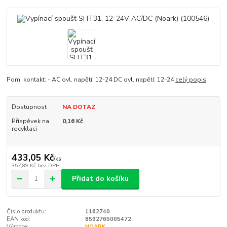
Pom. kontakt: - AC ovl. napětí: 12-24 DC ovl. napětí: 12-24
celý popis
Dostupnost
NA DOTAZ
Příspěvek na
0,16 Kč
recyklaci
433,05 Kč
/
ks
357,89 Kč
bez DPH
Přidat do košíku
Číslo produktu:
1162740
EAN kód:
8592765005472
Výrobce:
NOARK