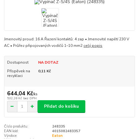
Jmenovitý proud: 16 A Řazení kontaktů: 4 zap • Jmenovité napětí 230 V
AC • Průřez připojovaných vodičů 1–10 mm2
celý popis
Dostupnost
NA DOTAZ
Příspěvek na
0,11 Kč
recyklaci
644,04 Kč
/
ks
532,26 Kč
bez DPH
Přidat do košíku
Číslo produktu:
248335
EAN kód:
4015082483357
Výrobce:
Eaton