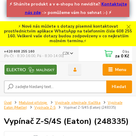
⚡
Sháníte produkt a v e-shopu ho nevidíte?
Kontaktujte
nás zde
-> pomůžeme vám ho sehnat :-)
⚡
⚡
Nově nás můžete s dotazy písemně kontaktovat
prostřednictvím aplikace WhatsApp na telefonním čísle 608 255
160. Veškeré vaše dotazy budou zodpovězeny v co nejkratším
možném termínu.
⚡
0
ks
+420 608 255 160
CZK
za
0 Kč
(Po-Čt - 8:30-16:00, Pá - 8:30-14:00)
Menu
Hledat
Úvod
Modulové přístroje
Vypínače, přepínače, tlačítka
Vypínače
Eaton (Moeller)
Vypínače Z-S
Vypínač Z-S/4S (Eaton) (248335)
Vypínač Z-S/4S (Eaton) (248335)