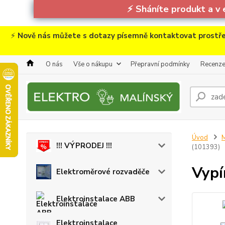
⚡
Sháníte produkt a v 
⚡
Nově nás můžete s dotazy písemně kontaktovat prostře
O nás
Vše o nákupu
Přepravní podmínky
Recenz
Úvod
M
!!! VÝPRODEJ !!!
(101393)
Vypí
Elektroměrové rozvaděče
Elektroinstalace ABB
Elektroinstalace