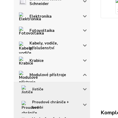
Schneider
Elektronika
Fotovoltaika
Kabely, vodiče,
příslušenství
Krabice
Modulové přístroje
Jističe
Proudové chrániče +
kombi
Komple