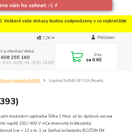
e vám ho sehnat :-)
⚡
. Veškeré vaše dotazy budou zodpovězeny v co nejkratším
Přihlášení
CZK
t a otevírací doba:
0
ks
 608 255 160
za
0 Kč
 - 8:30-16:00, Pá - 8:30-14:00)
Hlavní vypínače Ex9I40
Vypínač Ex9I40 4P 32A (Noark)
1393)
alační modulární vypínače• Šířka 1 Mod. až do 4pólové verze•
ité napětí 230 / 400 V AC• Jmenovitý krátkodobý
ýproud Icw = 12 x Ie, 1 s• Splňují požadavky IEC/ČSN EN