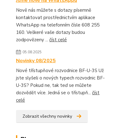
Jsme nově na WhatsAppu
Nově nás můžete s dotazy písemně
kontaktovat prostřednictvím aplikace
WhatsApp na telefonním čísle 608 255
160. Veškeré vaše dotazy budou
zodpovězeny ...
číst celé
05.08.2025
Novinky 08/2025
Nové třístupňové rozvodnice BF-U-3S Už
jste slyšeli o nových typech rozvodnic BF-
U-3S? Pokud ne, tak teď se můžete
dozvědět více. Jedná se o třístupň...
číst
celé
Zobrazit všechny novinky