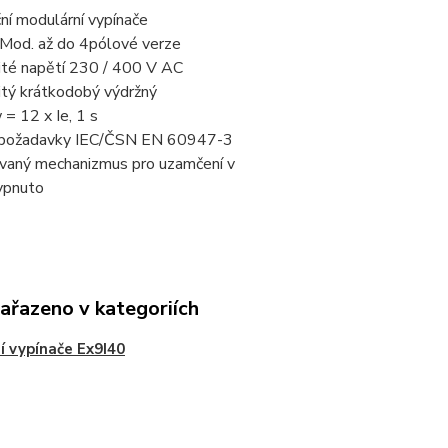
ční modulární vypínače
 Mod. až do 4pólové verze
ité napětí 230 / 400 V AC
itý krátkodobý výdržný
 = 12 x Ie, 1 s
í požadavky IEC/ČSN EN 60947-3
vaný mechanizmus pro uzamčení v
ypnuto
zařazeno v kategoriích
í vypínače Ex9I40