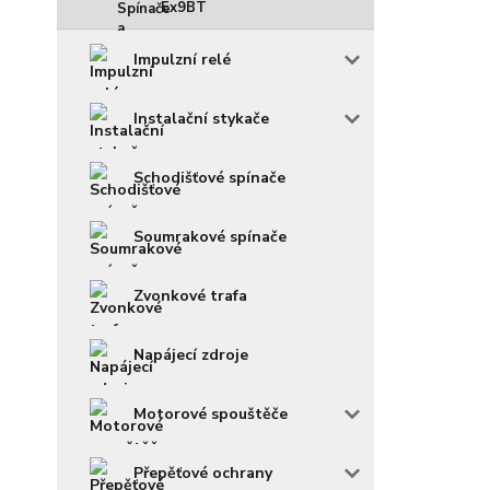
Ex9BT
Impulzní relé
Instalační stykače
Schodišťové spínače
Soumrakové spínače
Zvonkové trafa
Napájecí zdroje
Motorové spouštěče
Přepěťové ochrany