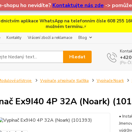
e-shopu ho nevidíte?
Kontaktujte nás zde
-> pomůžem
dnictvím aplikace WhatsApp na telefonním čísle 608 255 160
možném termínu.
⚡
e
Kontakty
Vrácení zboží a reklamace
Blog
Kontak
Hledat
+420
(Po-Čt
odulové přístroje
Vypínače, přepínače, tlačítka
Vypínače Noark
nač Ex9I40 4P 32A (Noark) (10
• Inst
Jmenov
výdržn