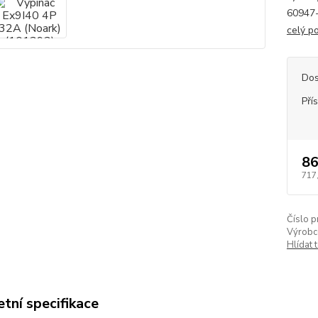
60947-
celý p
Dos
Pří
86
717
Číslo p
Výrobc
Hlídat 
tní specifikace