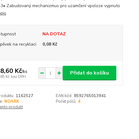
3• Zabudovaný mechanizmus pro uzamčení vpoloze vypnuto
opis
tupnost
NA DOTAZ
spěvek na recyklaci
0,08 Kč
8,60 Kč
/
ks
Přidat do košíku
,85 Kč
bez DPH
roduktu:
1162527
EAN kód:
8592765013941
e:
NOARK
Počet pólů:
4
tento produkt