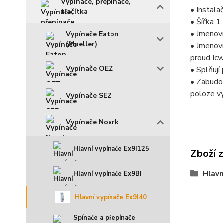
Vypínače, přepínače,
• Instala
tlačítka
• Šířka 1
• Jmenov
Vypínače Eaton
(Moeller)
• Jmenov
proud Icw
Vypínače OEZ
• Splňuj
• Zabudo
poloze v
Vypínače SEZ
Vypínače Noark
Hlavní vypínače Ex9I125
Zboží 
Hlavn
Hlavní vypínače Ex9BI
Hlavní vypínače Ex9I40
Spínače a přepínače