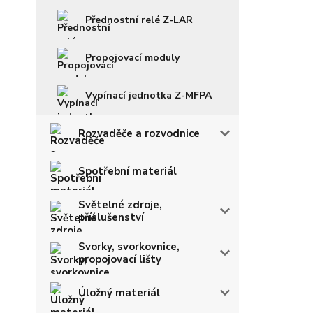
Přednostní relé Z-LAR
Propojovací moduly
Vypínací jednotka Z-MFPA
Rozvaděče a rozvodnice
Spotřební materiál
Světelné zdroje,
příslušenství
Svorky, svorkovnice,
propojovací lišty
Úložný materiál