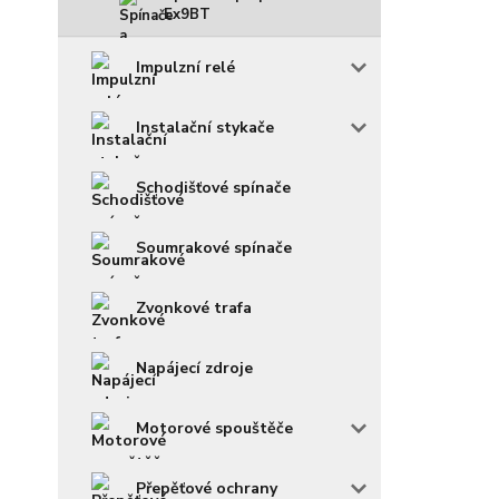
Ex9BT
Impulzní relé
Instalační stykače
Schodišťové spínače
Soumrakové spínače
Zvonkové trafa
Napájecí zdroje
Motorové spouštěče
Přepěťové ochrany