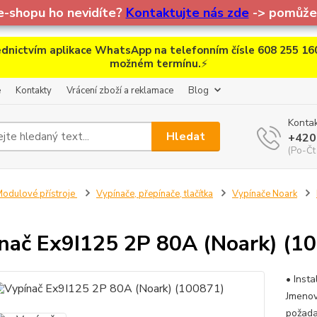
e-shopu ho nevidíte?
Kontaktujte nás zde
-> pomůžem
dnictvím aplikace WhatsApp na telefonním čísle 608 255 160
možném termínu.
⚡
e
Kontakty
Vrácení zboží a reklamace
Blog
Kontak
Hledat
+420
(Po-Čt
odulové přístroje
Vypínače, přepínače, tlačítka
Vypínače Noark
nač Ex9I125 2P 80A (Noark) (1
• Inst
Jmenov
požada