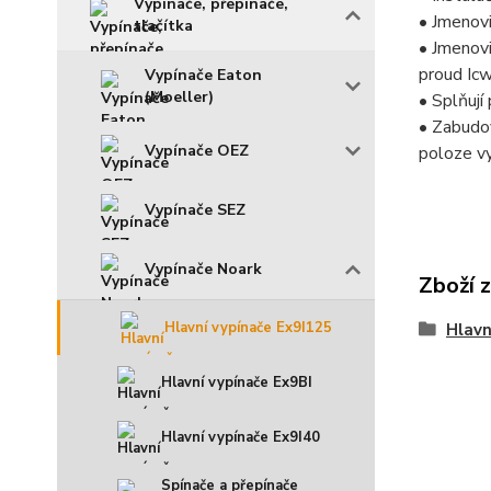
Vypínače, přepínače,
• Jmenov
tlačítka
• Jmenov
proud Icw
Vypínače Eaton
(Moeller)
• Splňuj
• Zabudo
Vypínače OEZ
poloze v
Vypínače SEZ
Vypínače Noark
Zboží 
Hlavní vypínače Ex9I125
Hlavn
Hlavní vypínače Ex9BI
Hlavní vypínače Ex9I40
Spínače a přepínače