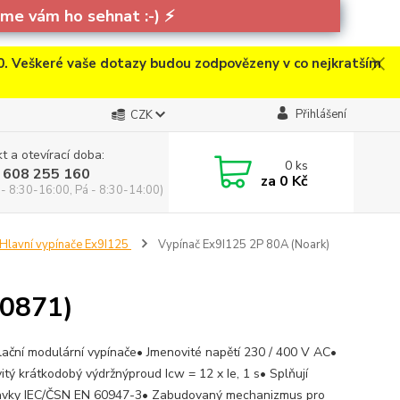
e vám ho sehnat :-)
⚡
. Veškeré vaše dotazy budou zodpovězeny v co nejkratším
Přihlášení
CZK
t a otevírací doba:
0
ks
 608 255 160
za
0 Kč
 - 8:30-16:00, Pá - 8:30-14:00)
Hlavní vypínače Ex9I125
Vypínač Ex9I125 2P 80A (Noark)
00871)
alační modulární vypínače• Jmenovité napětí 230 / 400 V AC•
itý krátkodobý výdržnýproud Icw = 12 x Ie, 1 s• Splňují
vky IEC/ČSN EN 60947-3• Zabudovaný mechanizmus pro