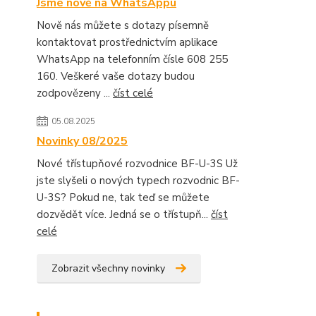
Jsme nově na WhatsAppu
Nově nás můžete s dotazy písemně
kontaktovat prostřednictvím aplikace
WhatsApp na telefonním čísle 608 255
160. Veškeré vaše dotazy budou
zodpovězeny ...
číst celé
05.08.2025
Novinky 08/2025
Nové třístupňové rozvodnice BF-U-3S Už
jste slyšeli o nových typech rozvodnic BF-
U-3S? Pokud ne, tak teď se můžete
dozvědět více. Jedná se o třístupň...
číst
celé
Zobrazit všechny novinky