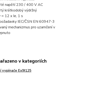
ité napětí 230 / 400 V AC
itý krátkodobý výdržný
 = 12 x Ie, 1 s
í požadavky IEC/ČSN EN 60947-3
vaný mechanizmus pro uzamčení v
ypnuto
zařazeno v kategoriích
í vypínače Ex9I125