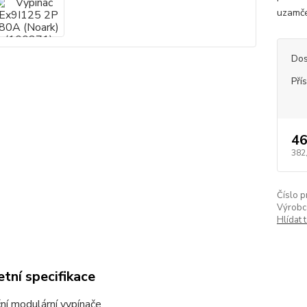
uzamče
Dos
Pří
46
382
Číslo p
Výrobc
Hlídat 
tní specifikace
ční modulární vypínače