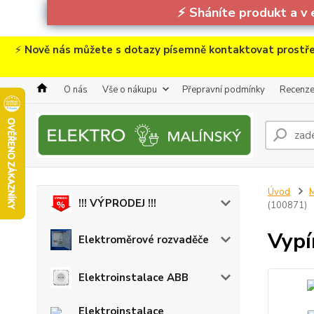
⚡
Sháníte produkt a v 
⚡
Nově nás můžete s dotazy písemně kontaktovat prostře
O nás
Vše o nákupu
Přepravní podmínky
Recenz
Úvod
M
!!! VÝPRODEJ !!!
(100871)
Vypí
Elektroměrové rozvaděče
Elektroinstalace ABB
Elektroinstalace