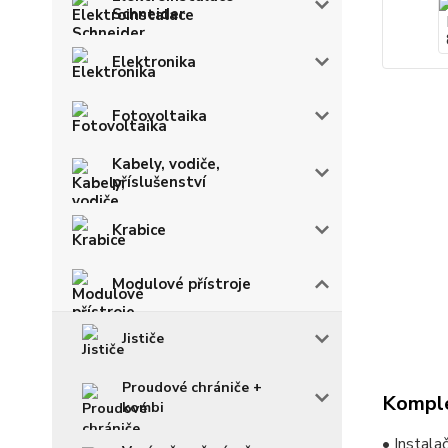
Schneider
Elektronika
Fotovoltaika
Kabely, vodiče,
příslušenství
Krabice
Modulové přístroje
Jističe
Proudové chrániče +
Komple
kombi
• Instala