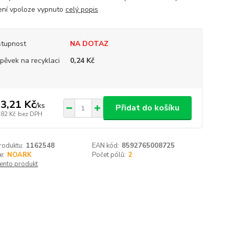
ní vpoloze vypnuto
celý popis
tupnost
NA DOTAZ
spěvek na recyklaci
0,24 Kč
3,21 Kč
/
ks
Přidat do košíku
,82 Kč
bez DPH
roduktu:
1162548
EAN kód:
8592765008725
e:
NOARK
Počet pólů:
2
tento produkt