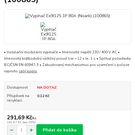
• Instalační modulární vypínače • Jmenovité napětí 230 / 400 V AC •
Jmenovitý krátkodobý výdržný proud Icw = 12 x Ie, 1 s • Splňují požadavky
IEC/ČSN EN 60947-3 • Zabudovaný mechanizmus pro uzamčení v poloze
vypnuto
celý popis
Dostupnost
NA DOTAZ
Příspěvek na
0,12 Kč
recyklaci
291,69 Kč
/
ks
241,07 Kč
bez DPH
Přidat do košíku