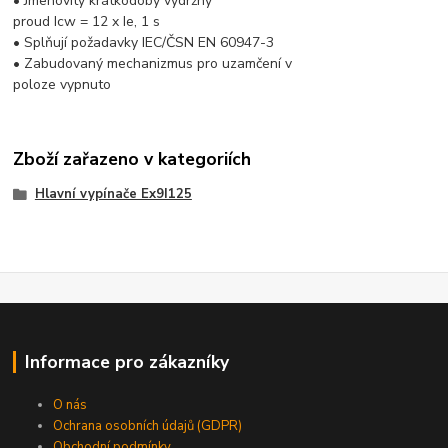
• Jmenovitý krátkodobý výdržný
proud Icw = 12 x Ie, 1 s
• Splňují požadavky IEC/ČSN EN 60947-3
• Zabudovaný mechanizmus pro uzamčení v
poloze vypnuto
Zboží zařazeno v kategoriích
Hlavní vypínače Ex9I125
Informace pro zákazníky
O nás
Ochrana osobních údajů (GDPR)
Obchodní podmínky