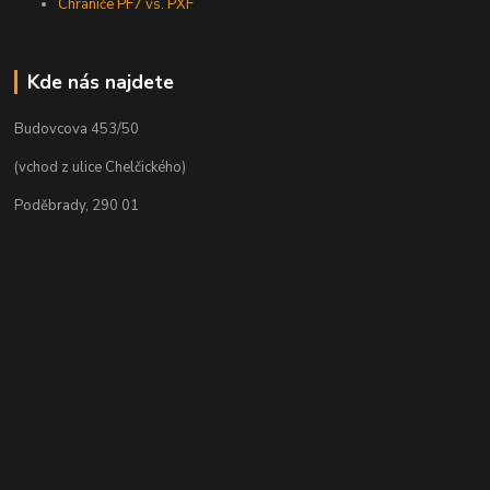
Chrániče PF7 vs. PXF
Kde nás najdete
Budovcova 453/50
(vchod z ulice Chelčického)
Poděbrady, 290 01