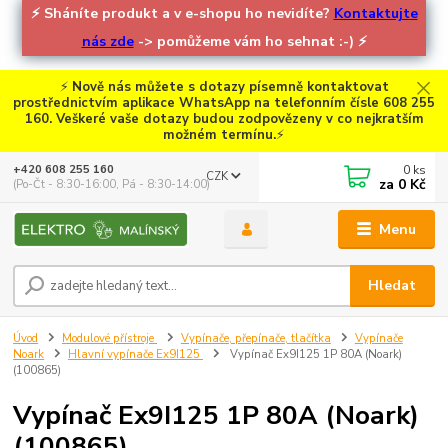
⚡
Sháníte produkt a v e-shopu ho nevidíte?
Kontaktujte
nás zde
-> pomůžeme vám ho sehnat :-)
⚡
⚡
Nově nás můžete s dotazy písemně kontaktovat
prostřednictvím aplikace WhatsApp na telefonním čísle 608 255
160. Veškeré vaše dotazy budou zodpovězeny v co nejkratším
možném termínu.
⚡
0
ks
+420 608 255 160
CZK
za
0 Kč
(Po-Čt - 8:30-16:00, Pá - 8:30-14:00)
Menu
Hledat
Úvod
Modulové přístroje
Vypínače, přepínače, tlačítka
Vypínače
Noark
Hlavní vypínače Ex9I125
Vypínač Ex9I125 1P 80A (Noark)
(100865)
Vypínač Ex9I125 1P 80A (Noark)
(100865)