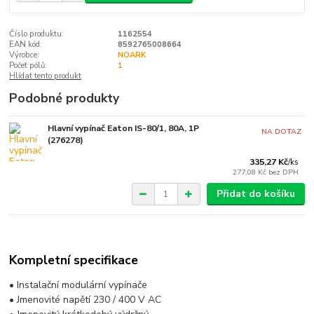
Číslo produktu:
1162554
EAN kód:
8592765008664
Výrobce:
NOARK
Počet pólů:
1
Hlídat tento produkt
Podobné produkty
Hlavní vypínač Eaton IS-80/1, 80A, 1P
NA DOTAZ
(276278)
335,27 Kč
/
ks
277,08 Kč
bez DPH
Přidat do košíku
Kompletní specifikace
• Instalační modulární vypínače
• Jmenovité napětí 230 / 400 V AC