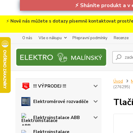
⚡
Sháníte produkt a v 
⚡
Nově nás můžete s dotazy písemně kontaktovat prostře
O nás
Vše o nákupu
Přepravní podmínky
Recenze
Úvod
M
!!! VÝPRODEJ !!!
(276295)
Tlač
Elektroměrové rozvaděče
Elektroinstalace ABB
Elektroinstalace