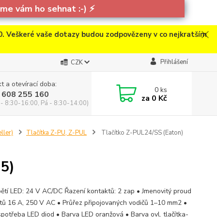
e vám ho sehnat :-)
⚡
. Veškeré vaše dotazy budou zodpovězeny v co nejkratším
Přihlášení
CZK
t a otevírací doba:
0
ks
 608 255 160
za
0 Kč
 - 8:30-16:00, Pá - 8:30-14:00)
ller)
Tlačítka Z-PU, Z-PUL
Tlačítko Z-PUL24/SS (Eaton)
5)
pětí LED: 24 V AC/DC Řazení kontaktů: 2 zap • Jmenovitý proud
tů 16 A, 250 V AC • Průřez připojovaných vodičů 1–10 mm2 •
spotřeba LED diod • Barva LED oranžová • Barva ovl. tlačítka-