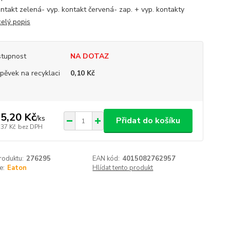
ontakt zelená- vyp. kontakt červená- zap. + vyp. kontakty
celý popis
tupnost
NA DOTAZ
spěvek na recyklaci
0,10 Kč
5,20 Kč
/
ks
Přidat do košíku
,37 Kč
bez DPH
roduktu:
276295
EAN kód:
4015082762957
e:
Eaton
Hlídat tento produkt