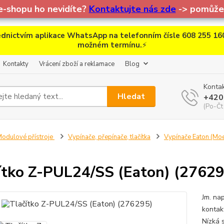
e-shopu ho nevidíte?
Kontaktujte nás zde
-> pomůžem
dnictvím aplikace WhatsApp na telefonním čísle 608 255 160
možném termínu.
⚡
Kontakty
Vrácení zboží a reklamace
Blog
Kontak
Hledat
+420
(Po-Čt
odulové přístroje
Vypínače, přepínače, tlačítka
Vypínače Eaton (Moe
ítko Z-PUL24/SS (Eaton) (27629
Jm. na
kontak
Nízká 