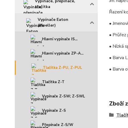
Jm. napě
Vypínače, přepínače,
tlačítka
Řazení ko
Vypínače Eaton
• Jmenov
(Moeller)
• Průřez
Hlavní vypínače IS...
• Nízká 
Hlavní vypínače ZP-A...
• Barva 
Tlačítka Z-PU, Z-PUL
• Barva o
Tlačítka Z-T
Vypínače Z-SW; Z-SWL
Zboží 
Vypínače Z-S
Tlačí
Přepínače Z-S/W