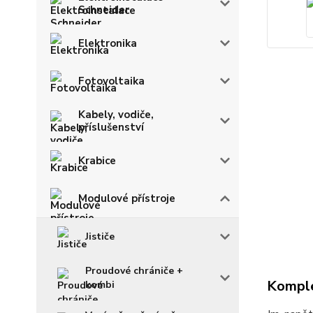
Schneider
Elektronika
Fotovoltaika
Kabely, vodiče,
příslušenství
Krabice
Modulové přístroje
Jističe
Proudové chrániče +
Komple
kombi