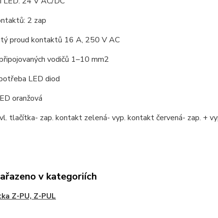
tí LED: 24 V AC/DC
ntaktů: 2 zap
itý proud kontaktů 16 A, 250 V AC
 připojovaných vodičů 1–10 mm2
spotřeba LED diod
LED oranžová
vl. tlačítka- zap. kontakt zelená- vyp. kontakt červená- zap. + v
zařazeno v kategoriích
tka Z-PU, Z-PUL