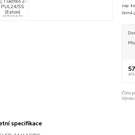
zap. k
černá
Dos
Pří
57
475
Číslo p
Výrobc
tní specifikace