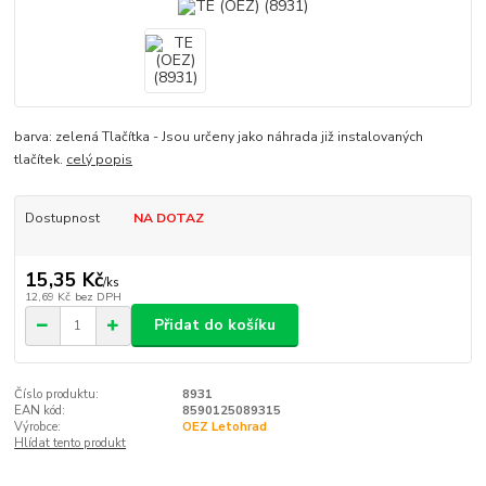
barva: zelená Tlačítka - Jsou určeny jako náhrada již instalovaných
tlačítek.
celý popis
Dostupnost
NA DOTAZ
15,35 Kč
/
ks
12,69 Kč
bez DPH
Přidat do košíku
Číslo produktu:
8931
EAN kód:
8590125089315
Výrobce:
OEZ Letohrad
Hlídat tento produkt