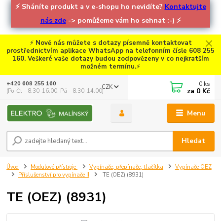
⚡
Sháníte produkt a v e-shopu ho nevidíte?
Kontaktujte
nás zde
-> pomůžeme vám ho sehnat :-)
⚡
⚡
Nově nás můžete s dotazy písemně kontaktovat
prostřednictvím aplikace WhatsApp na telefonním čísle 608 255
160. Veškeré vaše dotazy budou zodpovězeny v co nejkratším
možném termínu.
⚡
0
ks
+420 608 255 160
CZK
za
0 Kč
(Po-Čt - 8:30-16:00, Pá - 8:30-14:00)
Menu
Hledat
Úvod
Modulové přístroje
Vypínače, přepínače, tlačítka
Vypínače OEZ
Příslušenství pro vypínače II
TE (OEZ) (8931)
TE (OEZ) (8931)