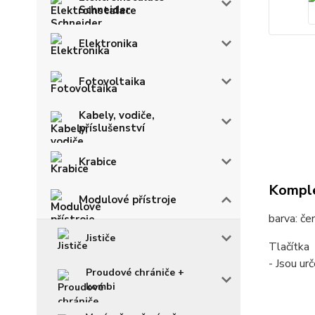
Schneider
Elektronika
Fotovoltaika
Kabely, vodiče,
příslušenství
Krabice
Komple
Modulové přístroje
barva: če
Jističe
Tlačítka
- Jsou urč
Proudové chrániče +
kombi