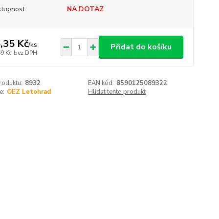
tupnost
NA DOTAZ
,35 Kč
/
ks
Přidat do košíku
69 Kč
bez DPH
roduktu:
8932
EAN kód:
8590125089322
e:
OEZ Letohrad
Hlídat tento produkt