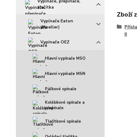
Vypínače, přepínače,
tlačítka
Zboží 
Vypínače Eaton
Přísl
(Moeller)
II
Vypínače OEZ
Hlavní vypínače MSO
Hlavní vypínače MSN
Páčkové spínače
Kolébkové spínače a
přepínače
Tlačítkové spínače
Ovládací tlačítka