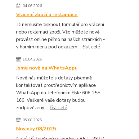
04.06.2026
Vrácení zboží a reklamace
Již nemusíte tisknout formulář pro vrácení
nebo reklamaci zboží. Vše můžete nově
provést online přímo na našich stránkách -
v horním menu pod odkazem ...
číst celé
10.04.2026
Jsme nově na WhatsAppu
Nově nás můžete s dotazy písemně
kontaktovat prostřednictvím aplikace
WhatsApp na telefonním čísle 608 255
160. Veškeré vaše dotazy budou
zodpovězeny ...
číst celé
05.08.2025
Novinky 08/2025
Nové třístupňové rozvodnice BF-U-3S Už