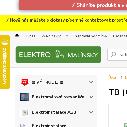
⚡
Sháníte produkt a v 
⚡
Nově nás můžete s dotazy písemně kontaktovat prostře
O nás
Vše o nákupu
Přepravní podmínky
Recenz
Úvod
M
!!! VÝPRODEJ !!!
TB (
Elektroměrové rozvaděče
Elektroinstalace ABB
Elektroinstalace