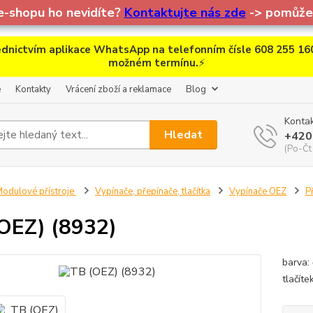
e-shopu ho nevidíte?
Kontaktujte nás zde
-> pomůžem
dnictvím aplikace WhatsApp na telefonním čísle 608 255 160
možném termínu.
⚡
e
Kontakty
Vrácení zboží a reklamace
Blog
Kontak
Hledat
+420
(Po-Čt
odulové přístroje
Vypínače, přepínače, tlačítka
Vypínače OEZ
P
OEZ) (8932)
barva: 
tlačíte