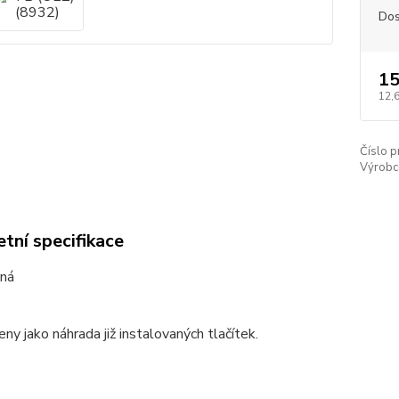
Dos
15
12,
Číslo p
Výrobc
tní specifikace
rná
eny jako náhrada již instalovaných tlačítek.