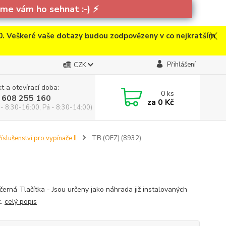
e vám ho sehnat :-)
⚡
. Veškeré vaše dotazy budou zodpovězeny v co nejkratším
Přihlášení
CZK
t a otevírací doba:
0
ks
 608 255 160
za
0 Kč
 - 8:30-16:00, Pá - 8:30-14:00)
říslušenství pro vypínače II
TB (OEZ) (8932)
černá Tlačítka - Jsou určeny jako náhrada již instalovaných
k.
celý popis