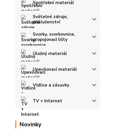
Spotřební materiál
Světelné zdroje,
příslušenství
Svorky, svorkovnice,
propojovací lišty
Úložný materiál
Upevňovací materiál
Vidlice a zásuvky
TV + Internet
Novinky