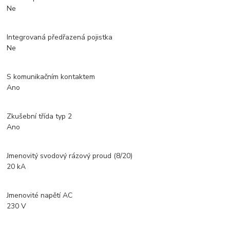
Ne
Integrovaná předřazená pojistka
Ne
S komunikačním kontaktem
Ano
Zkušební třída typ 2
Ano
Jmenovitý svodový rázový proud (8/20)
20 kA
Jmenovité napětí AC
230 V