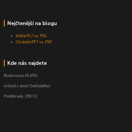
Nejčtenější na blogu
Jističe PL7 vs. PXL
Chrániče PF7 vs. PXF
Kde nás najdete
Budovcova 453/50
(vchod z ulice Chelčického)
Poděbrady, 290 01