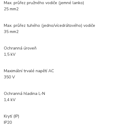
Max. průřez pružného vodiče (jemné lanko)
25 mm2
Max. průřez tuhého (jedno/vícedrátového) vodiče
35 mm2
Ochranná úroveň
1,5 kV
Maximální trvalé napětí AC
350 V
Ochranná hladina L-N
1,4 kV
Krytí (IP)
IP20