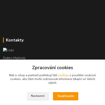
Kontakty
Elektro Malínský
Zpracování cookies
Vítězslav Malínský
+420 608 255 160
Náš e-shop a partneři potřebují Váš
souhlas
s použitím souborů
(Po-Čt - 8:30-16:00, Pá - 8:30-14:00)
cookies, aby Vám mohli zobrazovat informace týkající se Vašich
zájmů.
elektro-malinsky@seznam.cz
Souhlasím
Nastavení