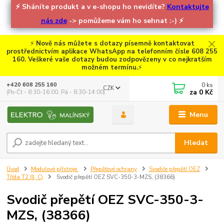
⚡
Sháníte produkt a v e-shopu ho nevidíte?
Kontaktujte
nás zde
-> pomůžeme vám ho sehnat :-)
⚡
⚡
Nově nás můžete s dotazy písemně kontaktovat
prostřednictvím aplikace WhatsApp na telefonním čísle 608 255
160. Veškeré vaše dotazy budou zodpovězeny v co nejkratším
možném termínu.
⚡
0
ks
+420 608 255 160
CZK
za
0 Kč
(Po-Čt - 8:30-16:00, Pá - 8:30-14:00)
Menu
Hledat
Úvod
Modulové přístroje
Přepěťové ochrany
Svodiče přepětí OEZ
Třída T2 (II, C)
Svodič přepětí OEZ SVC-350-3-MZS, (38366)
Svodič přepětí OEZ SVC-350-3-
MZS, (38366)