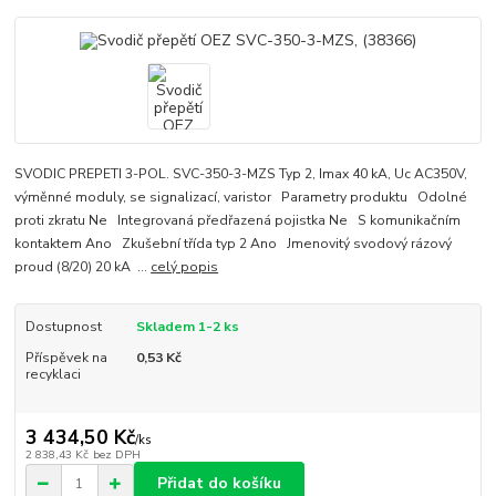
SVODIC PREPETI 3-POL. SVC-350-3-MZS Typ 2, Imax 40 kA, Uc AC350V,
výměnné moduly, se signalizací, varistor Parametry produktu Odolné
proti zkratu Ne Integrovaná předřazená pojistka Ne S komunikačním
kontaktem Ano Zkušební třída typ 2 Ano Jmenovitý svodový rázový
proud (8/20) 20 kA ...
celý popis
Dostupnost
Skladem 1-2 ks
Příspěvek na
0,53 Kč
recyklaci
3 434,50 Kč
/
ks
2 838,43 Kč
bez DPH
Přidat do košíku