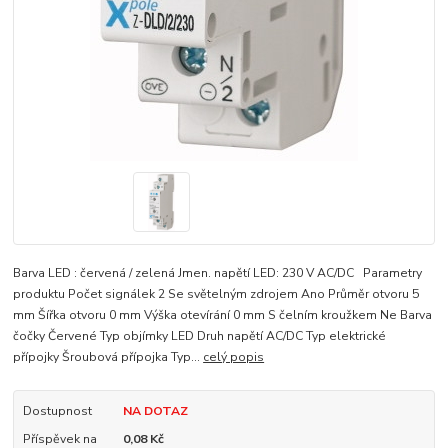
Barva LED : červená / zelená Jmen. napětí LED: 230 V AC/DC Parametry
produktu Počet signálek 2 Se světelným zdrojem Ano Průměr otvoru 5
mm Šířka otvoru 0 mm Výška otevírání 0 mm S čelním kroužkem Ne Barva
čočky Červené Typ objímky LED Druh napětí AC/DC Typ elektrické
přípojky Šroubová přípojka Typ...
celý popis
Dostupnost
NA DOTAZ
Příspěvek na
0,08 Kč