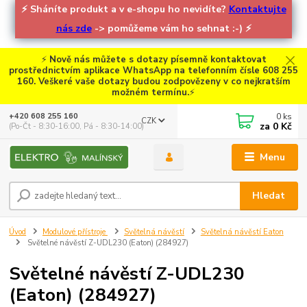
⚡
Sháníte produkt a v e-shopu ho nevidíte?
Kontaktujte
nás zde
-> pomůžeme vám ho sehnat :-)
⚡
⚡
Nově nás můžete s dotazy písemně kontaktovat
prostřednictvím aplikace WhatsApp na telefonním čísle 608 255
160. Veškeré vaše dotazy budou zodpovězeny v co nejkratším
možném termínu.
⚡
0
ks
+420 608 255 160
CZK
za
0 Kč
(Po-Čt - 8:30-16:00, Pá - 8:30-14:00)
Menu
Hledat
Úvod
Modulové přístroje
Světelná návěstí
Světelná návěstí Eaton
Světelné návěstí Z-UDL230 (Eaton) (284927)
Světelné návěstí Z-UDL230
(Eaton) (284927)