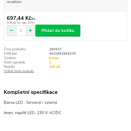
recyklaci
697,44 Kč
/
ks
576,40 Kč
bez DPH
Přidat do košíku
Číslo produktu:
284927
EAN kód:
4015082849276
Výrobce:
Eaton
Počet signálek:
2
Napětí:
230 AC
Hlídat tento produkt
Kompletní specifikace
Barva LED : červená / zelená
Jmen. napětí LED: 230 V AC/DC