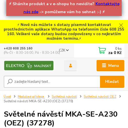
⚡
Sháníte produkt a v e-shopu ho nevidíte?
Kontaktujte
nás zde
-> pomůžeme vám ho sehnat :-)
⚡
⚡
Nově nás můžete s dotazy písemně kontaktovat
prostřednictvím aplikace WhatsApp na telefonním čísle 608 255
160. Veškeré vaše dotazy budou zodpovězeny v co nejkratším
možném termínu.
⚡
0
ks
+420 608 255 160
CZK
za
0 Kč
(Po-Čt - 8:30-16:00, Pá - 8:30-14:00)
Menu
Hledat
Úvod
Modulové přístroje
Světelná návěstí
Světelná návěstí OEZ
Světelné návěstí MKA-SE-A230 (OEZ) (37278)
Světelné návěstí MKA-SE-A230
(OEZ) (37278)