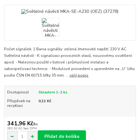
Počet sígnálek: 1 Barva signálky: zelená Jmenovité napětí: 230 V AC
Světelná návěstí - K signalizaci provozních stavů, nouzovému osvětlení
apod. - Naleznou použití v bytové i průmyslové instalaci a
zabezpečovací technice. - Modulové provedení s upevněním na „U“ lištu
podle ČSN EN 60715 šířky 35 mm. ...
celý popis
Dostupnost
Skladem 1-2 ks
Příspěvek na
0,11 Kč
recyklaci
341,96 Kč
/
ks
282,61 Kč
bez DPH
Přidat do košíku