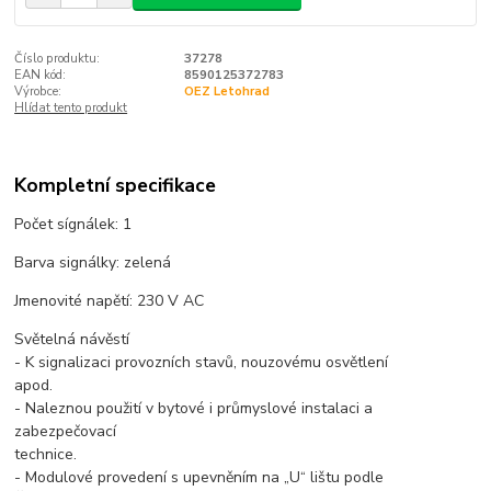
Číslo produktu:
37278
EAN kód:
8590125372783
Výrobce:
OEZ Letohrad
Hlídat tento produkt
Kompletní specifikace
Počet sígnálek: 1
Barva signálky: zelená
Jmenovité napětí: 230 V AC
Světelná návěstí
- K signalizaci provozních stavů, nouzovému osvětlení
apod.
- Naleznou použití v bytové i průmyslové instalaci a
zabezpečovací
technice.
- Modulové provedení s upevněním na „U“ lištu podle