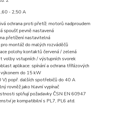
lů: 2
1,60 - 2,50 A
ivá ochrana proti přetíž. motorů nadproudem
vá spoušť pevně nastavená
na přetížení nastavitelná
 pro montáž do malých rozváděčů
zace polohy kontaktů červená / zelená
 volby vstupních / výstupních svorek
oblast aplikace: spínání a ochrana třífázových
s výkonem do 15 kW
 V) popř. dalších spotřebičů do 40 A
lný rovněž jako hlavní vypínač
vlastnosti splňují požadavky ČSN EN 60947
enství je kompatibilní s PL7, PL6 atd.