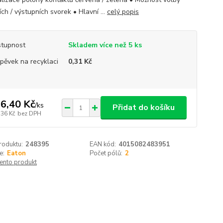
ch / výstupních svorek • Hlavní ...
celý popis
tupnost
Skladem více než 5 ks
spěvek na recyklaci
0,31 Kč
6,40 Kč
/
ks
Přidat do košíku
,36 Kč
bez DPH
roduktu:
248395
EAN kód:
4015082483951
e:
Eaton
Počet pólů:
2
tento produkt