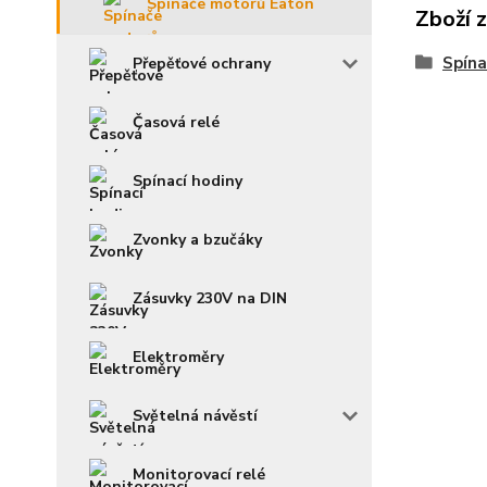
Spínače motorů Eaton
Zboží 
Spína
Přepěťové ochrany
Časová relé
Spínací hodiny
Zvonky a bzučáky
Zásuvky 230V na DIN
Elektroměry
Světelná návěstí
Monitorovací relé