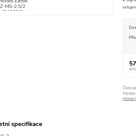
vstupní
Dos
Pří
57
476
Číslo p
Výrobc
Hlídat 
tní specifikace