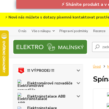
⚡
Sháníte produkt a v 
⚡
Nově nás můžete s dotazy písemně kontaktovat prostře
O nás
Vše o nákupu
Přepravní podmínky
Recenze
Úvod
M
!!! VÝPRODEJ !!!
Spín
Elektroměrové rozvaděče
Elektroinstalace ABB
Elektroinstalace