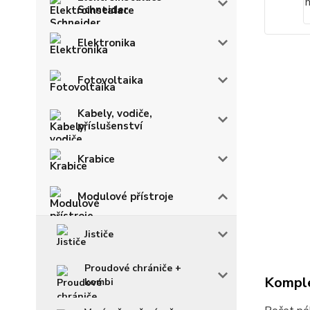
Schneider
Elektronika
Fotovoltaika
Kabely, vodiče,
příslušenství
Krabice
Modulové přístroje
Jističe
Proudové chrániče +
Komple
kombi