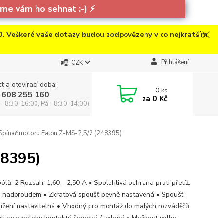
e vám ho sehnat :-)
⚡
. Veškeré vaše dotazy budou zodpovězeny v co nejkratším
Přihlášení
CZK
t a otevírací doba:
0
ks
 608 255 160
za
0 Kč
 - 8:30-16:00, Pá - 8:30-14:00)
Spínač motoru Eaton Z-MS-2,5/2 (248395)
48395)
ólů: 2 Rozsah: 1,60 - 2,50 A • Spolehlivá ochrana proti přetíž.
 nadproudem • Zkratová spoušť pevně nastavená • Spoušť
tížení nastavitelná • Vhodný pro montáž do malých rozváděčů
alizace polohy kontaktů červená / zelená • Možnost volby