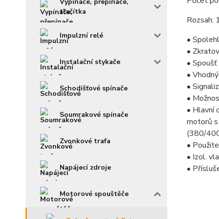
Počet pó
Vypínače, přepínače,
tlačítka
Rozsah: 
Impulzní relé
• Spolehl
• Zkrato
Instalační stykače
• Spoušť 
• Vhodný
• Signali
Schodišťové spínače
• Možnost
• Hlavní 
Soumrakové spínače
motorů 
(380/400
Zvonkové trafa
• Použite
• Izol. 
Napájecí zdroje
• Přísluš
Motorové spouštěče