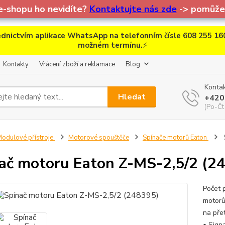
e-shopu ho nevidíte?
Kontaktujte nás zde
-> pomůžem
dnictvím aplikace WhatsApp na telefonním čísle 608 255 160
možném termínu.
⚡
Kontakty
Vrácení zboží a reklamace
Blog
Kontak
Hledat
+420
(Po-Čt
odulové přístroje
Motorové spouštěče
Spínače motorů Eaton
ač motoru Eaton Z-MS-2,5/2 (2
Počet p
motorů
na pře
• Sign