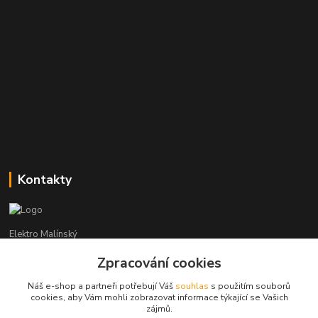
Kontakty
Elektro Malínský
Zpracování cookies
Vítězslav Malínský
+420 608 255 160
Náš e-shop a partneři potřebují Váš
souhlas
s použitím souborů
(Po-Čt - 8:30-16:00, Pá - 8:30-14:00)
cookies, aby Vám mohli zobrazovat informace týkající se Vašich
zájmů.