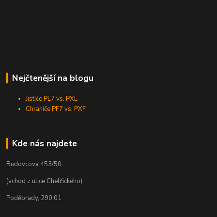
Nejčtenější na blogu
Jističe PL7 vs. PXL
Chrániče PF7 vs. PXF
Kde nás najdete
Budovcova 453/50
(vchod z ulice Chelčického)
Poděbrady, 290 01