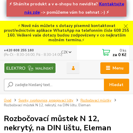
⚡
Sháníte produkt a v e-shopu ho nevidíte?
Kontaktujte
nás zde
-> pomůžeme vám ho sehnat :-)
⚡
⚡
Nově nás můžete s dotazy písemně kontaktovat
prostřednictvím aplikace WhatsApp na telefonním čísle 608 255
160. Veškeré vaše dotazy budou zodpovězeny v co nejkratším
možném termínu.
⚡
0
ks
+420 608 255 160
CZK
za
0 Kč
(Po-Čt - 8:30-16:00, Pá - 8:30-14:00)
Menu
Hledat
Úvod
Svorky, svorkovnice, propojovací lišty
Rozbočovací můstky
Rozbočovací můstek N 12, nekrytý, na DIN lištu, Eleman
Rozbočovací můstek N 12,
nekrytý, na DIN lištu, Eleman