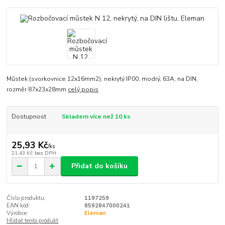
Můstek (svorkovnice 12x16mm2), nekrytý IP00, modrý, 63A, na DIN,
rozměr 87x23x28mm
celý popis
Dostupnost
Skladem více než 10 ks
25,93 Kč
/
ks
21,43 Kč
bez DPH
Přidat do košíku
Číslo produktu:
1197259
EAN kód:
8592847000241
Výrobce:
Eleman
Hlídat tento produkt