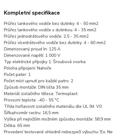
Kompletní specifikace
Průřez lankového vodiče bez dutinky:
4 - 50 mm2
Průřez lankového vodiče s dutinkou:
4 - 35 mm2
Průřez jednodrátového vodiče:
2,5 - 35 mm2
Průřez vícedrátového vodiče bez dutinky:
4 - 60 mm2
Dimenzovaný proud In:
125 A
Dimenzované napětí:
1 000 V
Typ elektrické přípojky 1:
Šroubová svorka
Poloha připojení:
Nahoře
Počet pater:
1
Počet míst upnutí pro každé patro:
2
Způsob montáže:
DIN lišta 35 mm
Materiál izolačního tělesa:
Termoplast
Provozní teplota:
-40 - 55 °C
Třída hořlavosti izolačního materiálu dle UL 94:
V0
Šířka/rozměr rastru:
16,5 mm
Výška při nejnižším možném způsobu montáže:
58,9 mm
Délka:
65 mm
Provedení testované ohledně nebezpečí výbuchu 'Ex:
Ne