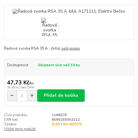
Řadová svorka RSA 35 A - (bílá)
celý popis
Dostupnost
Skladem více než 10 ks
47,73 Kč
/
ks
39,45 Kč
bez DPH
Přidat do košíku
Číslo produktu:
1168070
EAN kód:
8595155002112
Výrobce:
ELEKTRO-BEČOV
Hlídat tento produkt