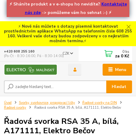
⚡
Sháníte produkt a v e-shopu ho nevidíte?
Kontaktujte
nás zde
-> pomůžeme vám ho sehnat :-)
⚡
⚡
Nově nás můžete s dotazy písemně kontaktovat
prostřednictvím aplikace WhatsApp na telefonním čísle 608 255
160. Veškeré vaše dotazy budou zodpovězeny v co nejkratším
možném termínu.
⚡
0
ks
+420 608 255 160
CZK
za
0 Kč
(Po-Čt - 8:30-16:00, Pá - 8:30-14:00)
Menu
Hledat
Úvod
Svorky, svorkovnice, propojovací lišty
Řadové svorky na DIN
Řadové svorky
Řadová svorka RSA 35 A, bílá, A171111, Elektro Bečov
Řadová svorka RSA 35 A, bílá,
A171111, Elektro Bečov