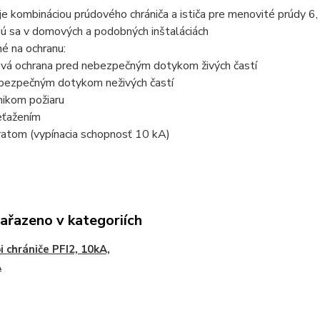
j je kombináciou prúdového chrániča a ističa pre menovité prúdy 6
jú sa v domových a podobných inštaláciách
né na ochranu:
ová ochrana pred nebezpečným dotykom živých častí
ebezpečným dotykom neživých častí
nikom požiaru
eťažením
ratom (vypínacia schopnosť 10 kA)
zařazeno v kategoriích
 chrániče PFI2, 10kA,
A