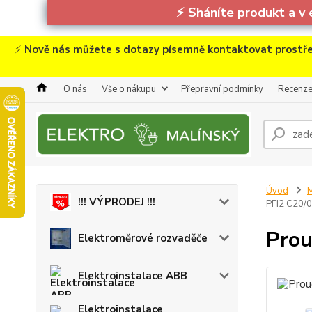
⚡
Sháníte produkt a v 
⚡
Nově nás můžete s dotazy písemně kontaktovat prostře
O nás
Vše o nákupu
Přepravní podmínky
Recenz
Úvod
M
!!! VÝPRODEJ !!!
PFI2 C20/
Prou
Elektroměrové rozvaděče
Elektroinstalace ABB
Elektroinstalace