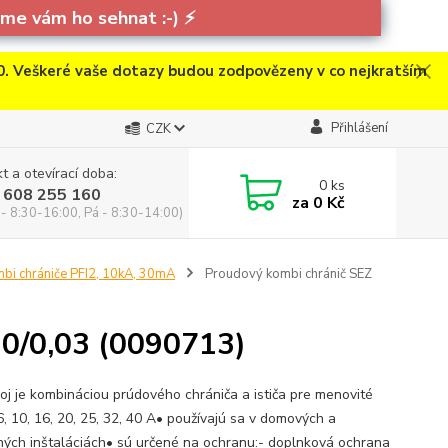
e vám ho sehnat :-)
⚡
. Veškeré vaše dotazy budou zodpovězeny v co nejkratším
Přihlášení
CZK
t a otevírací doba:
0
ks
 608 255 160
za
0 Kč
 - 8:30-16:00, Pá - 8:30-14:00)
bi chrániče PFI2, 10kA, 30mA
Proudový kombi chránič SEZ
20/0,03 (0090713)
troj je kombináciou prúdového chrániča a ističa pre menovité
6, 10, 16, 20, 25, 32, 40 A• používajú sa v domových a
ých inštaláciách• sú určené na ochranu:- doplnková ochrana