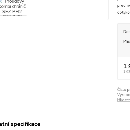
pred n
dotyko
Dos
Pří
1 
1 6
Číslo p
Výrobc
Hlídat 
tní specifikace