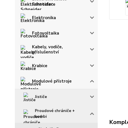
Schneider
Elektronika
Fotovoltaika
Kabely, vodiče,
příslušenství
Krabice
Modulové přístroje
Jističe
Proudové chrániče +
kombi
Komple