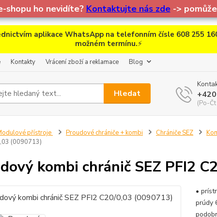
e-shopu ho nevidíte?
Kontaktujte nás zde
-> pomůžem
dnictvím aplikace WhatsApp na telefonním čísle 608 255 160
možném termínu.
⚡
e
Kontakty
Vrácení zboží a reklamace
Blog
Kontak
Hledat
+420
(Po-Čt
odulové přístroje
Proudové chrániče + kombi
Chrániče SEZ
Kom
0,03 (0090713)
dový kombi chránič SEZ PFI2 C
• prís
prúdy 
podobn