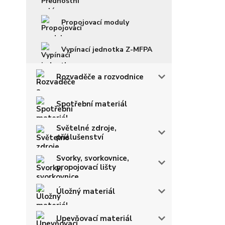
Propojovací moduly
Vypínací jednotka Z-MFPA
Rozvaděče a rozvodnice
Spotřební materiál
Světelné zdroje,
příslušenství
Svorky, svorkovnice,
propojovací lišty
Úložný materiál
Upevňovací materiál