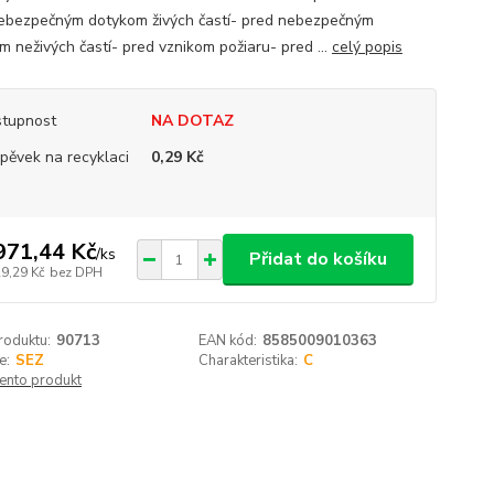
ebezpečným dotykom živých častí- pred nebezpečným
m neživých častí- pred vznikom požiaru- pred ...
celý popis
tupnost
NA DOTAZ
spěvek na recyklaci
0,29 Kč
971,44 Kč
/
ks
Přidat do košíku
29,29 Kč
bez DPH
roduktu:
90713
EAN kód:
8585009010363
e:
SEZ
Charakteristika:
C
tento produkt