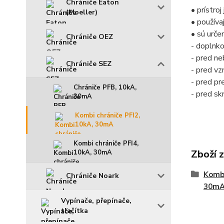
Chrániče Eaton
• prístro
(Moeller)
• používa
• sú urče
Chrániče OEZ
- doplnk
- pred n
Chrániče SEZ
- pred vz
- pred pr
Chrániče PFB, 10kA,
- pred sk
30mA
Kombi chrániče PFI2,
10kA, 30mA
Kombi chrániče PFI4,
Zboží 
10kA, 30mA
Kombi
Chrániče Noark
30m
Vypínače, přepínače,
tlačítka