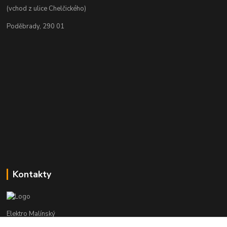
(vchod z ulice Chelčického)
Poděbrady, 290 01
Kontakty
Elektro Malínský