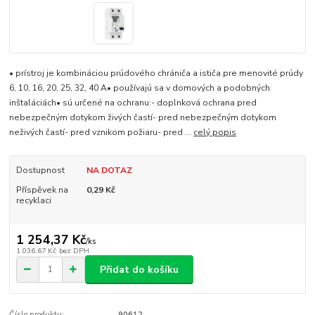
• prístroj je kombináciou prúdového chrániča a ističa pre menovité prúdy
6, 10, 16, 20, 25, 32, 40 A• používajú sa v domových a podobných
inštaláciách• sú určené na ochranu:- doplnková ochrana pred
nebezpečným dotykom živých častí- pred nebezpečným dotykom
neživých častí- pred vznikom požiaru- pred ...
celý popis
Dostupnost
NA DOTAZ
Příspěvek na
0,29 Kč
recyklaci
1 254,37 Kč
/
ks
1 036,67 Kč
bez DPH
Přidat do košíku
Číslo produktu:
90612