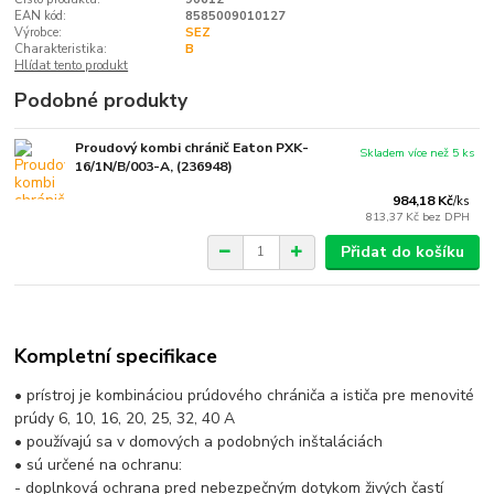
EAN kód:
8585009010127
Výrobce:
SEZ
Charakteristika:
B
Hlídat tento produkt
Podobné produkty
Proudový kombi chránič Eaton PXK-
Skladem více než 5 ks
16/1N/B/003-A, (236948)
984,18 Kč
/
ks
813,37 Kč
bez DPH
Přidat do košíku
Kompletní specifikace
• prístroj je kombináciou prúdového chrániča a ističa pre menovité
prúdy 6, 10, 16, 20, 25, 32, 40 A
• používajú sa v domových a podobných inštaláciách
• sú určené na ochranu:
- doplnková ochrana pred nebezpečným dotykom živých častí