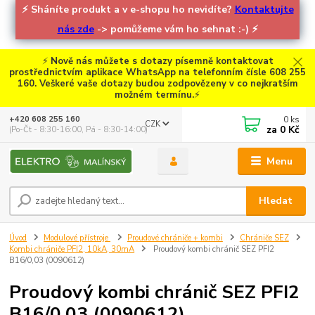
⚡
Sháníte produkt a v e-shopu ho nevidíte?
Kontaktujte
nás zde
-> pomůžeme vám ho sehnat :-)
⚡
⚡
Nově nás můžete s dotazy písemně kontaktovat
prostřednictvím aplikace WhatsApp na telefonním čísle 608 255
160. Veškeré vaše dotazy budou zodpovězeny v co nejkratším
možném termínu.
⚡
0
ks
+420 608 255 160
CZK
za
0 Kč
(Po-Čt - 8:30-16:00, Pá - 8:30-14:00)
Menu
Hledat
Úvod
Modulové přístroje
Proudové chrániče + kombi
Chrániče SEZ
Kombi chrániče PFI2, 10kA, 30mA
Proudový kombi chránič SEZ PFI2
B16/0,03 (0090612)
Proudový kombi chránič SEZ PFI2
B16/0,03 (0090612)