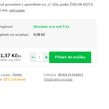
vé provedení s upevněním na „U“ lištu podle ČSN EN 60715
35 mm.
celý popis
tupnost
Skladem více než 5 ks
spěvek na recyklaci
0,08 Kč
1,37 Kč
/
ks
Přidat do košíku
,06 Kč
bez DPH
roduktu:
35681
EAN kód:
8590125356813
e:
OEZ Letohrad
Hlídat tento produkt