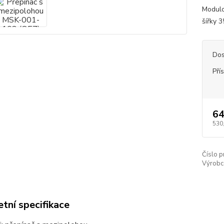
Modulo
šířky 
Dos
Pří
64
530
Číslo p
Výrobc
tní specifikace