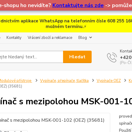
e-shopu ho nevidíte?
Kontaktujte nás zde
-> pomůžem
dnictvím aplikace WhatsApp na telefonním čísle 608 255 160
možném termínu.
⚡
e
Kontakty
Vrácení zboží a reklamace
Blog
Kontak
Hledat
+420
(Po-Čt
odulové přístroje
Vypínače, přepínače, tlačítka
Vypínače OEZ
K
OEZ) (35681)
ínač s mezipolohou MSK-001-1
proved
spínač
Použití