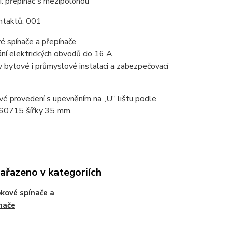
: přepínač s mezipolohou
ontaktů: 001
é spínače a přepínače
ání elektrických obvodů do 16 A.
 v bytové i průmyslové instalaci a zabezpečovací
é provedení s upevněním na „U“ lištu podle
60715 šířky 35 mm.
zařazeno v kategoriích
kové spínače a
nače