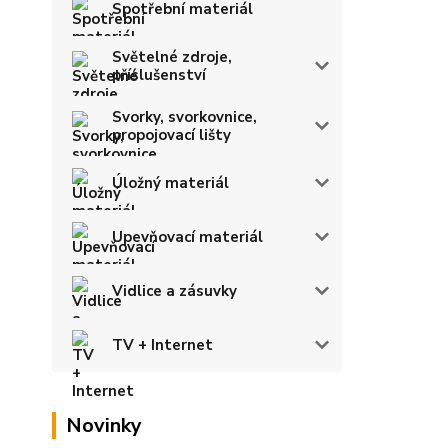
Spotřební materiál
Světelné zdroje,
příslušenství
Svorky, svorkovnice,
propojovací lišty
Úložný materiál
Upevňovací materiál
Vidlice a zásuvky
TV + Internet
Novinky