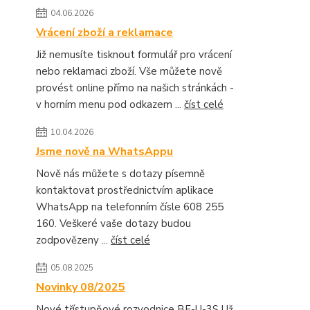
04.06.2026
Vrácení zboží a reklamace
Již nemusíte tisknout formulář pro vrácení
nebo reklamaci zboží. Vše můžete nově
provést online přímo na našich stránkách -
v horním menu pod odkazem ...
číst celé
10.04.2026
Jsme nově na WhatsAppu
Nově nás můžete s dotazy písemně
kontaktovat prostřednictvím aplikace
WhatsApp na telefonním čísle 608 255
160. Veškeré vaše dotazy budou
zodpovězeny ...
číst celé
05.08.2025
Novinky 08/2025
Nové třístupňové rozvodnice BF-U-3S Už