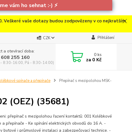
e vám ho sehnat :-)
⚡
. Veškeré vaše dotazy budou zodpovězeny v co nejkratším
Přihlášení
CZK
t a otevírací doba:
0
ks
 608 255 160
za
0 Kč
 - 8:30-16:00, Pá - 8:30-14:00)
olébkové spínače a přepínače
Přepínač s mezipolohou MSK-
02 (OEZ) (35681)
eni: přepínač s mezipolohou řazení kontaktů: 001 Kolébkové
e a přepínače - Ke spínání elektrických obvodů do 16 A. -
 v bytové i průmyslové instalaci a zabezpečovací technice. -