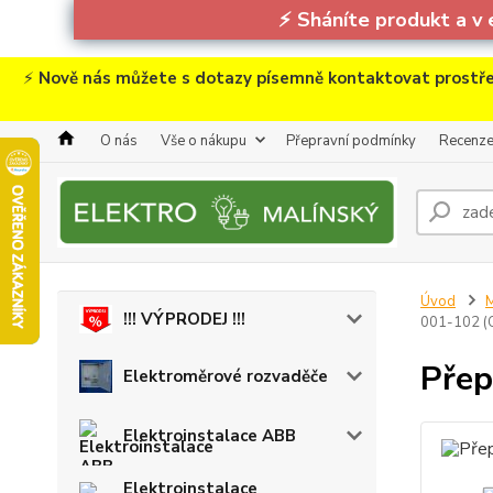
⚡
Sháníte produkt a v 
⚡
Nově nás můžete s dotazy písemně kontaktovat prostře
O nás
Vše o nákupu
Přepravní podmínky
Recenz
Úvod
M
!!! VÝPRODEJ !!!
001-102 (
Přep
Elektroměrové rozvaděče
Elektroinstalace ABB
Elektroinstalace