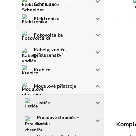
Schneider
Elektronika
Fotovoltaika
Kabely, vodiče,
příslušenství
Krabice
Modulové přístroje
Jističe
Proudové chrániče +
Komple
kombi