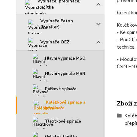
provedeni
Vypínače, přepínače,
tlačítka
řazení k
Vypínače Eaton
Kolébkov
(Moeller)
- Ke spín
- Použití
Vypínače OEZ
technice.
Hlavní vypínače MSO
- Modulov
ČSN EN 
Hlavní vypínače MSN
Páčkové spínače
Zboží 
Kolébkové spínače a
přepínače
Koléb
Tlačítkové spínače
přepí
Ovládací tlačítka