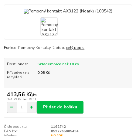
Funkce: Pomocný Kontakty: 2 přep.
celý popis
Dostupnost
Skladem více než 10 ks
Příspěvek na
0,08 Kč
recyklaci
413,56 Kč
/
ks
341,79 Kč
bez DPH
Přidat do košíku
Číslo produktu:
1162742
EAN kód:
8592765005434
Výrobce:
NOARK