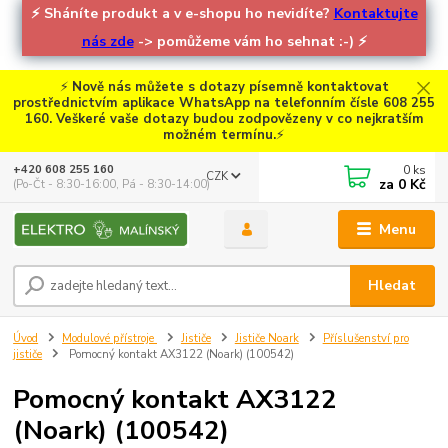
⚡
Sháníte produkt a v e-shopu ho nevidíte?
Kontaktujte
nás zde
-> pomůžeme vám ho sehnat :-)
⚡
⚡
Nově nás můžete s dotazy písemně kontaktovat
prostřednictvím aplikace WhatsApp na telefonním čísle 608 255
160. Veškeré vaše dotazy budou zodpovězeny v co nejkratším
možném termínu.
⚡
0
ks
+420 608 255 160
CZK
za
0 Kč
(Po-Čt - 8:30-16:00, Pá - 8:30-14:00)
Menu
Hledat
Úvod
Modulové přístroje
Jističe
Jističe Noark
Příslušenství pro
jističe
Pomocný kontakt AX3122 (Noark) (100542)
Pomocný kontakt AX3122
(Noark) (100542)