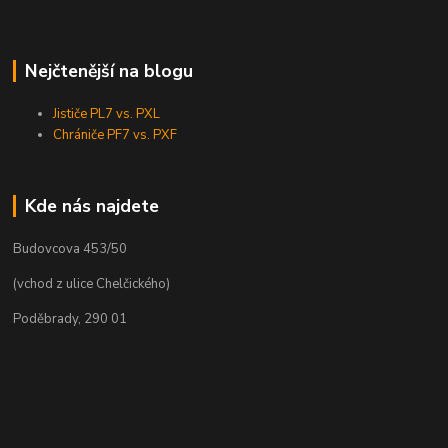
Nejčtenější na blogu
Jističe PL7 vs. PXL
Chrániče PF7 vs. PXF
Kde nás najdete
Budovcova 453/50
(vchod z ulice Chelčického)
Poděbrady, 290 01