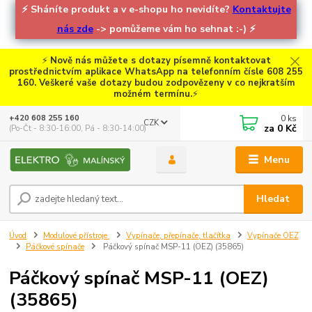
⚡
Sháníte produkt a v e-shopu ho nevidíte?
Kontaktujte
nás zde
-> pomůžeme vám ho sehnat :-)
⚡
⚡
Nově nás můžete s dotazy písemně kontaktovat
prostřednictvím aplikace WhatsApp na telefonním čísle 608 255
160. Veškeré vaše dotazy budou zodpovězeny v co nejkratším
možném termínu.
⚡
0
ks
+420 608 255 160
CZK
za
0 Kč
(Po-Čt - 8:30-16:00, Pá - 8:30-14:00)
Menu
Hledat
Úvod
Modulové přístroje
Vypínače, přepínače, tlačítka
Vypínače OEZ
Páčkové spínače
Páčkový spínač MSP-11 (OEZ) (35865)
Páčkový spínač MSP-11 (OEZ)
(35865)