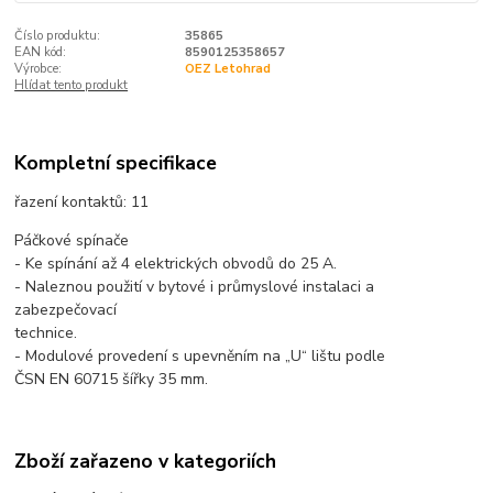
Číslo produktu:
35865
EAN kód:
8590125358657
Výrobce:
OEZ Letohrad
Hlídat tento produkt
Kompletní specifikace
řazení kontaktů: 11
Páčkové spínače
- Ke spínání až 4 elektrických obvodů do 25 A.
- Naleznou použití v bytové i průmyslové instalaci a
zabezpečovací
technice.
- Modulové provedení s upevněním na „U“ lištu podle
ČSN EN 60715 šířky 35 mm.
Zboží zařazeno v kategoriích