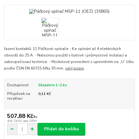
řazení kontaktů: 11 Páčkové spínače - Ke spínání až 4 elektrických
obvodů do 25 A. - Naleznou použití v bytové i průmyslové instalaci a
zabezpečovací technice. - Modulové provedení s upevněním na „U“ lištu
podle ČSN EN 60715 šířky 35 mm.
celý popis
Dostupnost
Skladem 1-2 ks
Příspěvek na
0,11 Kč
recyklaci
507,88 Kč
/
ks
419,74 Kč
bez DPH
Přidat do košíku