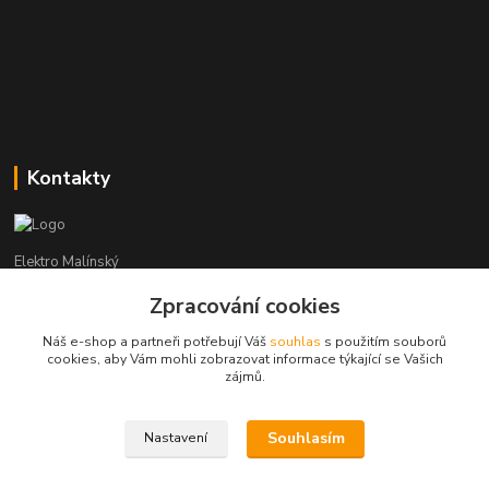
Kontakty
Elektro Malínský
Zpracování cookies
Vítězslav Malínský
+420 608 255 160
Náš e-shop a partneři potřebují Váš
souhlas
s použitím souborů
(Po-Čt - 8:30-16:00, Pá - 8:30-14:00)
cookies, aby Vám mohli zobrazovat informace týkající se Vašich
zájmů.
elektro-malinsky@seznam.cz
Souhlasím
Nastavení