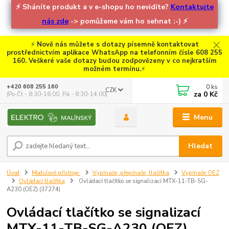
⚡
Sháníte produkt a v e-shopu ho nevidíte?
Kontaktujte
nás zde
-> pomůžeme vám ho sehnat :-)
⚡
⚡
Nově nás můžete s dotazy písemně kontaktovat
prostřednictvím aplikace WhatsApp na telefonním čísle 608 255
160. Veškeré vaše dotazy budou zodpovězeny v co nejkratším
možném termínu.
⚡
0
ks
+420 608 255 160
CZK
za
0 Kč
(Po-Čt - 8:30-16:00, Pá - 8:30-14:00)
Menu
Hledat
Úvod
Modulové přístroje
Vypínače, přepínače, tlačítka
Vypínače OEZ
Ovládací tlačítka
Ovládací tlačítko se signalizací MTX-11-TB-SG-
A230 (OEZ) (37274)
Ovládací tlačítko se signalizací
MTX-11-TB-SG-A230 (OEZ)