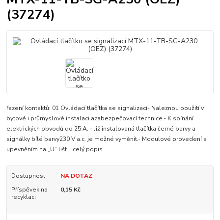
(37274)
řazení kontaktů: 01 Ovládací tlačítka se signalizací- Naleznou použití v
bytové i průmyslové instalaci azabezpečovací technice.- K spínání
elektrických obvodů do 25 A. - Již instalovaná tlačítka černé barvy a
signálky bílé barvy230 V a.c. je možné vyměnit.- Modulové provedení s
upevněním na „U“ lišt...
celý popis
Dostupnost
NA DOTAZ
Příspěvek na
0,15 Kč
recyklaci