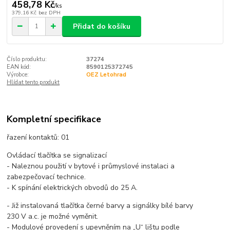
458,78 Kč
/
ks
379,16 Kč
bez DPH
Přidat do košíku
Číslo produktu:
37274
EAN kód:
8590125372745
Výrobce:
OEZ Letohrad
Hlídat tento produkt
Kompletní specifikace
řazení kontaktů: 01
Ovládací tlačítka se signalizací
- Naleznou použití v bytové i průmyslové instalaci a
zabezpečovací technice.
- K spínání elektrických obvodů do 25 A.
- Již instalovaná tlačítka černé barvy a signálky bílé barvy
230 V a.c. je možné vyměnit.
- Modulové provedení s upevněním na „U“ lištu podle