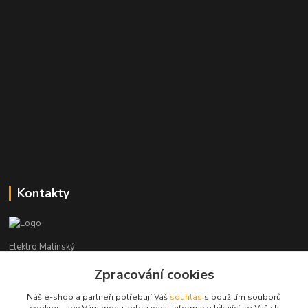
Kontakty
Elektro Malínský
Zpracování cookies
Vítězslav Malínský
+420 608 255 160
Náš e-shop a partneři potřebují Váš
souhlas
s použitím souborů
(Po-Čt - 8:30-16:00, Pá - 8:30-14:00)