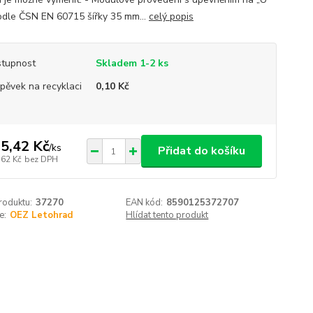
podle ČSN EN 60715 šířky 35 mm...
celý popis
tupnost
Skladem 1-2 ks
spěvek na recyklaci
0,10 Kč
5,42 Kč
/
ks
Přidat do košíku
,62 Kč
bez DPH
roduktu:
37270
EAN kód:
8590125372707
e:
OEZ Letohrad
Hlídat tento produkt