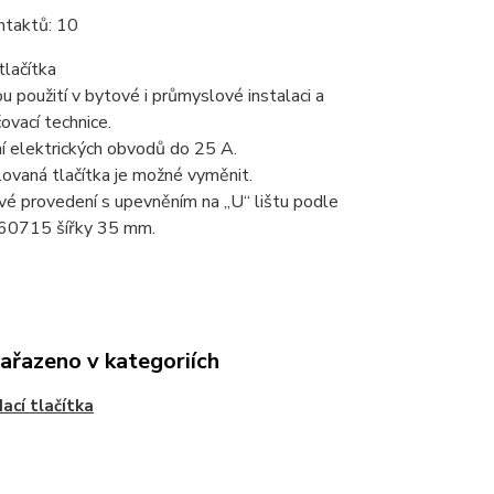
ntaktů: 10
tlačítka
u použití v bytové i průmyslové instalaci a
vací technice.
ní elektrických obvodů do 25 A.
talovaná tlačítka je možné vyměnit.
é provedení s upevněním na „U“ lištu podle
60715 šířky 35 mm.
zařazeno v kategoriích
ací tlačítka