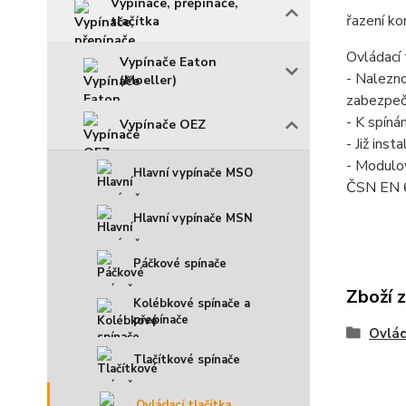
Vypínače, přepínače,
řazení ko
tlačítka
Ovládací 
Vypínače Eaton
- Nalezno
(Moeller)
zabezpečo
- K spíná
Vypínače OEZ
- Již ins
- Modulov
Hlavní vypínače MSO
ČSN EN 
Hlavní vypínače MSN
Páčkové spínače
Zboží 
Kolébkové spínače a
přepínače
Ovlád
Tlačítkové spínače
Ovládací tlačítka