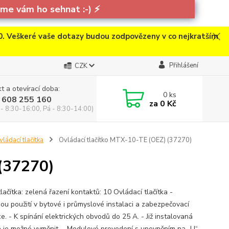
e vám ho sehnat :-)
⚡
. Veškeré vaše dotazy budou zodpovězeny v co nejkratším
Přihlášení
CZK
t a otevírací doba:
0
ks
 608 255 160
za
0 Kč
 - 8:30-16:00, Pá - 8:30-14:00)
vládací tlačítka
Ovládací tlačítko MTX-10-TE (OEZ) (37270)
 (37270)
lačítka: zelená řazení kontaktů: 10 Ovládací tlačítka -
ou použití v bytové i průmyslové instalaci a zabezpečovací
e. - K spínání elektrických obvodů do 25 A. - Již instalovaná
ka je možné vyměnit. - Modulové provedení s upevněním na „U“