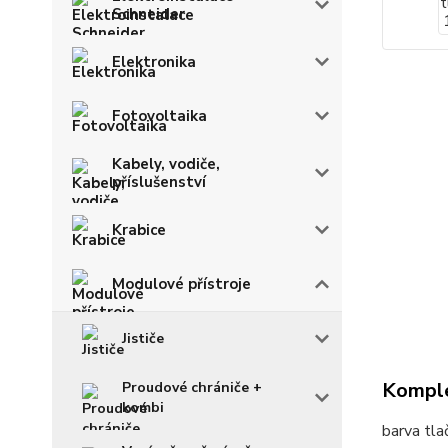
Schneider
Elektronika
Fotovoltaika
Kabely, vodiče,
příslušenství
Krabice
Modulové přístroje
Jističe
Komple
Proudové chrániče +
kombi
barva tla