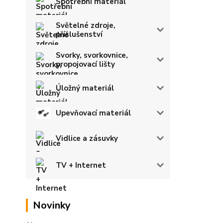
Spotřební materiál
Světelné zdroje,
příslušenství
Svorky, svorkovnice,
propojovací lišty
Úložný materiál
Upevňovací materiál
Vidlice a zásuvky
TV + Internet
Novinky