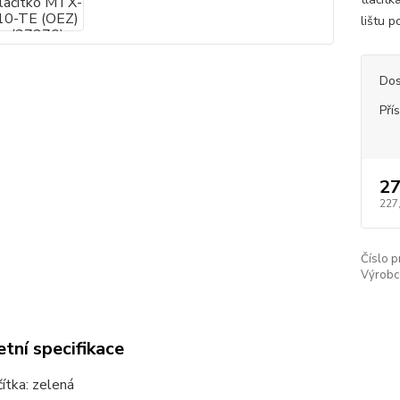
lištu 
Dos
Pří
27
227
Číslo p
Výrobc
tní specifikace
čítka: zelená