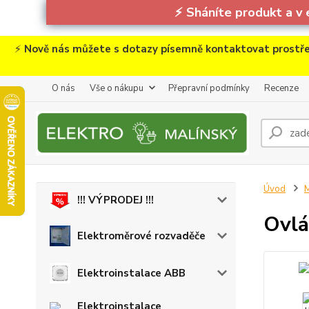
⚡
Sháníte produkt a v 
⚡
Nově nás můžete s dotazy písemně kontaktovat prostře
O nás
Vše o nákupu
Přepravní podmínky
Recenze
Úvod
M
!!! VÝPRODEJ !!!
Ovlá
Elektroměrové rozvaděče
Elektroinstalace ABB
Elektroinstalace