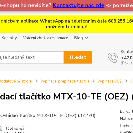
e-shopu ho nevidíte?
Kontaktujte nás zde
-> pomůžem
dnictvím aplikace WhatsApp na telefonním čísle 608 255 160
možném termínu.
⚡
Kontakty
Vrácení zboží a reklamace
Blog
Kontak
Hledat
+420
(Po-Čt
odulové přístroje
Vypínače, přepínače, tlačítka
Vypínače OEZ
O
dací tlačítko MTX-10-TE (OEZ)
barva t
Nalezn
technic
tlačít