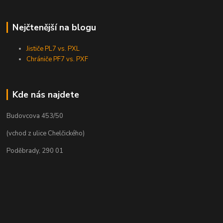
Nejčtenější na blogu
Jističe PL7 vs. PXL
Chrániče PF7 vs. PXF
Kde nás najdete
Budovcova 453/50
(vchod z ulice Chelčického)
Poděbrady, 290 01