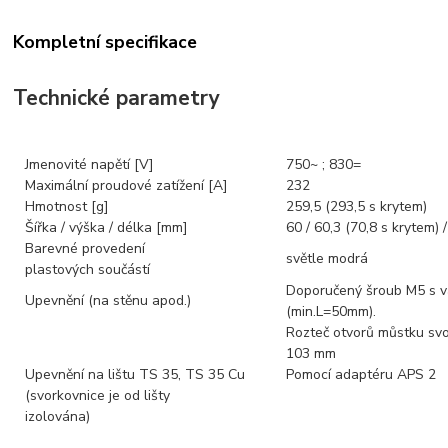
Kompletní specifikace
Technické parametry
Jmenovité napětí [V]
750~ ; 830=
Maximální proudové zatížení [A]
232
Hmotnost [g]
259,5 (293,5 s krytem)
Šířka / výška / délka [mm]
60 / 60,3 (70,8 s krytem) 
Barevné provedení
světle modrá
plastových součástí
Doporučený šroub M5 s v
Upevnění (na stěnu apod.)
(min.L=50mm).
Rozteč otvorů můstku svo
103 mm
Upevnění na lištu TS 35, TS 35 Cu
Pomocí adaptéru APS 2
(svorkovnice je od lišty
izolována)