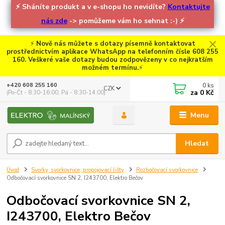
⚡
Sháníte produkt a v e-shopu ho nevidíte?
Kontaktujte
nás zde
-> pomůžeme vám ho sehnat :-)
⚡
⚡
Nově nás můžete s dotazy písemně kontaktovat
prostřednictvím aplikace WhatsApp na telefonním čísle 608 255
160. Veškeré vaše dotazy budou zodpovězeny v co nejkratším
možném termínu.
⚡
0
ks
+420 608 255 160
CZK
za
0 Kč
(Po-Čt - 8:30-16:00, Pá - 8:30-14:00)
Menu
Hledat
Úvod
Svorky, svorkovnice, propojovací lišty
Rozbočovací svorkovnice
Odbočovací svorkovnice SN 2, I243700, Elektro Bečov
Odbočovací svorkovnice SN 2,
I243700, Elektro Bečov