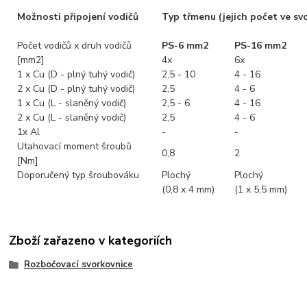
Možnosti připojení vodičů
Typ třmenu (jejich počet ve sv
Počet vodičů x druh vodičů
PS-6 mm2
PS-16 mm2
[mm2]
4x
6x
1 x Cu (D - plný tuhý vodič)
2,5 - 10
4 - 16
2 x Cu (D - plný tuhý vodič)
2,5
4 - 6
1 x Cu (L - slaněný vodič)
2,5 - 6
4 - 16
2 x Cu (L - slaněný vodič)
2,5
4 - 6
1x Al
-
-
Utahovací moment šroubů
0,8
2
[Nm]
Doporučený typ šroubováku
Plochý
Plochý
(0,8 x 4 mm)
(1 x 5,5 mm)
Zboží zařazeno v kategoriích
Rozbočovací svorkovnice