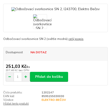
Odbočovací svorkovnice SN 2 (světle modrá)
celý popis
Dostupnost
NA DOTAZ
251,03 Kč
/
ks
207,46 Kč
bez DPH
Přidat do košíku
Číslo produktu:
1202147
EAN kód:
8595155030030
Výrobce:
ELEKTRO-BEČOV
Hlídat tento produkt