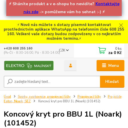
⚡
Sháníte produkt a v e-shopu ho nevidíte?
Kontaktujte
nás zde
-> pomůžeme vám ho sehnat :-)
⚡
⚡
Nově nás můžete s dotazy písemně kontaktovat
prostřednictvím aplikace WhatsApp na telefonním čísle 608 255
160. Veškeré vaše dotazy budou zodpovězeny v co nejkratším
možném termínu.
⚡
0
ks
+420 608 255 160
CZK
za
0 Kč
(Po-Čt - 8:30-16:00, Pá - 8:30-14:00)
Menu
Hledat
Úvod
Svorky, svorkovnice, propojovací lišty
Propojovací lišty
Pro jističe
Eaton, Noark, SEZ
Koncový kryt pro BBU 1L (Noark) (101452)
Koncový kryt pro BBU 1L (Noark)
(101452)