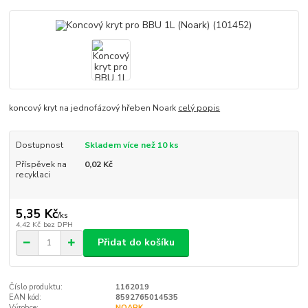
koncový kryt na jednofázový hřeben Noark
celý popis
Dostupnost
Skladem více než 10 ks
Příspěvek na
0,02 Kč
recyklaci
5,35 Kč
/
ks
4,42 Kč
bez DPH
Přidat do košíku
Číslo produktu:
1162019
EAN kód:
8592765014535
Výrobce:
NOARK