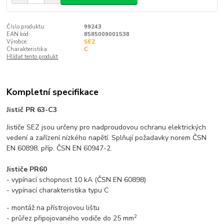
Číslo produktu:
99243
EAN kód:
8585009001538
Výrobce:
SEZ
Charakteristika:
C
Hlídat tento produkt
Kompletní specifikace
Jistič PR 63-C3
Jističe SEZ jsou určeny pro nadproudovou ochranu elektrických
vedení a zařízení nízkého napětí. Splňují požadavky norem ČSN
EN 60898, příp. ČSN EN 60947-2.
Jističe PR60
- vypínací schopnost 10 kA (ČSN EN 60898)
- vypínací charakteristika typu C
- montáž na přístrojovou lištu
2
- průřez připojovaného vodiče do 25 mm