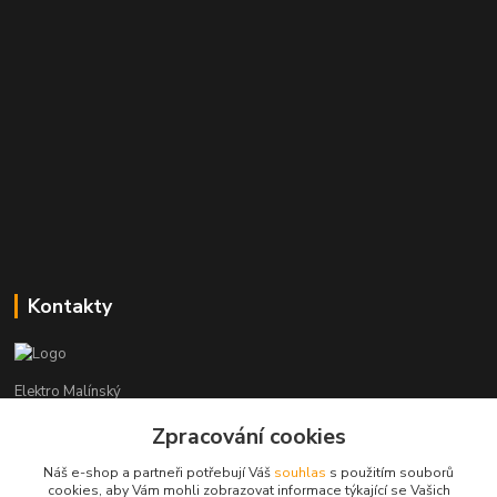
Kontakty
Elektro Malínský
Zpracování cookies
Vítězslav Malínský
+420 608 255 160
Náš e-shop a partneři potřebují Váš
souhlas
s použitím souborů
(Po-Čt - 8:30-16:00, Pá - 8:30-14:00)
cookies, aby Vám mohli zobrazovat informace týkající se Vašich