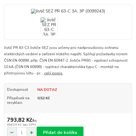
Jistič PR 63-C3 Jističe SEZ jsou určeny pro nadproudovou ochranu
elektrických vedení a zařízení nízkého napětí. Splňují požadavky norem
ČSN EN 60898, příp. ČSN EN 60947-2. Jističe PR60 - vypínací schopnost
10 kA (ČSN EN 60898) - vypínací charakteristika typu C - montáž na
přístrojovou lištu - pr...
celý popis
Dostupnost
NA DOTAZ
Příspěvek na
0,52 Kč
recyklaci
793,82 Kč
/
ks
656,05 Kč
bez DPH
Přidat do košíku