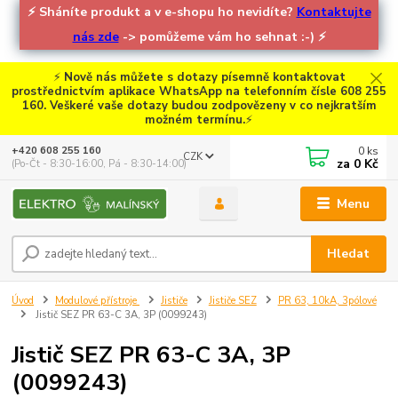
⚡
Sháníte produkt a v e-shopu ho nevidíte?
Kontaktujte
nás zde
-> pomůžeme vám ho sehnat :-)
⚡
⚡
Nově nás můžete s dotazy písemně kontaktovat
prostřednictvím aplikace WhatsApp na telefonním čísle 608 255
160. Veškeré vaše dotazy budou zodpovězeny v co nejkratším
možném termínu.
⚡
0
ks
+420 608 255 160
CZK
za
0 Kč
(Po-Čt - 8:30-16:00, Pá - 8:30-14:00)
Menu
Hledat
Úvod
Modulové přístroje
Jističe
Jističe SEZ
PR 63, 10kA, 3pólové
Jistič SEZ PR 63-C 3A, 3P (0099243)
Jistič SEZ PR 63-C 3A, 3P
(0099243)