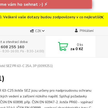
e vám ho sehnat :-)
⚡
. Veškeré vaše dotazy budou zodpovězeny v co nejkratším
Přihlášení
CZK
t a otevírací doba:
0
ks
 608 255 160
za
0 Kč
 - 8:30-16:00, Pá - 8:30-14:00)
istič SEZ PR 63-C 25A, 3P (0099251)
1)
 PR 63-C25 Jističe SEZ jsou určeny pro nadproudovou ochranu
ických vedení a zařízení nízkého napětí. Splňují požadavky
ČSN EN 60898, příp. ČSN EN 60947-2. Jističe PR60 - vypínací
ost 10 kA (ČSN EN 60898) - vypínací charakteristika typu C -