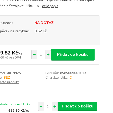
na přístrojovou lištu - p...
celý popis
tupnost
NA DOTAZ
spěvek na recyklaci
0,52 Kč
9,82 Kč
/
ks
Přidat do košíku
,60 Kč
bez DPH
roduktu:
99251
EAN kód:
8585009001613
e:
SEZ
Charakteristika:
C
tento produkt
kladem více než 10 ks
Přidat do košíku
682,90 Kč
/
ks