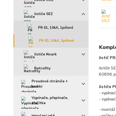
Jističe SEZ
PR 61, 10kA, 1pólové
PR 63, 10kA, 3pólové
Komple
Jističe Noark
Jistič P
Jističe S
Retrofity
60898, p
Proudové chrániče +
Jističe 
kombi
- vypína
Vypínače, přepínače,
- vypínac
tlačítka
- montáž 
- průřez
Impulzní relé