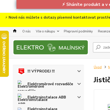
⚡
Sháníte produkt a v 
⚡
Nově nás můžete s dotazy písemně kontaktovat prostře
O nás
Vše o nákupu
Přepravní podmínky
Recenz
Úvod
M
!!! VÝPRODEJ !!!
Jist
Elektroměrové rozvaděče
Elektroinstalace ABB
Elektroinstalace