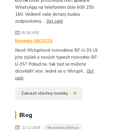
kontaktovat prostřednictvím aplikace
WhatsApp na telefonním čísle 608 255
160. Veškeré vaše dotazy budou
zodpovězeny ...
číst celé
05.08.2025
Novinky 08/2025
Nové třístupňové rozvodnice BF-U-3S Už
jste slyšeli o nových typech rozvodnic BF-
U-3S? Pokud ne, tak teď se můžete
dozvědět více. Jedná se o třístupň...
číst
celé
Zobrazit všechny novinky
Blog
22.12.2018
Modulární přístroje