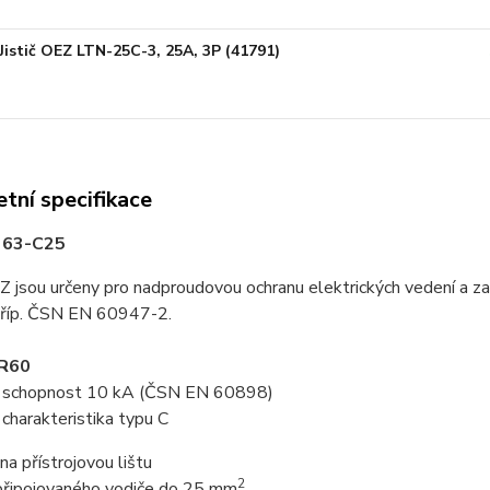
Jistič OEZ LTN-25C-3, 25A, 3P (41791)
tní specifikace
R 63-C25
EZ jsou určeny pro nadproudovou ochranu elektrických vedení a z
říp. ČSN EN 60947-2.
PR60
cí schopnost 10 kA (ČSN EN 60898)
í charakteristika typu C
na přístrojovou lištu
2
 připojovaného vodiče do 25 mm