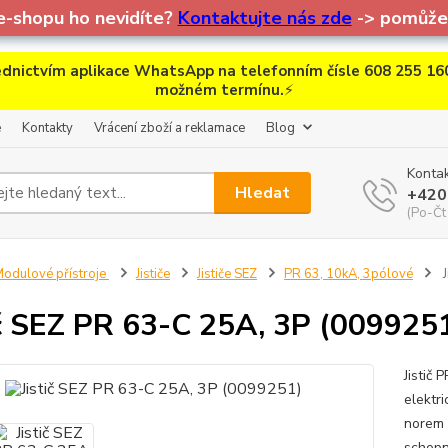
e-shopu ho nevidíte?
Kontaktujte nás zde
-> pomůžem
dnictvím aplikace WhatsApp na telefonním čísle 608 255 160
možném termínu.
⚡
e
Kontakty
Vrácení zboží a reklamace
Blog
Kontak
Hledat
+420
(Po-Čt
odulové přístroje
Jističe
Jističe SEZ
PR 63, 10kA, 3pólové
J
ič SEZ PR 63-C 25A, 3P (009925
Jistič
elektr
norem 
schopn