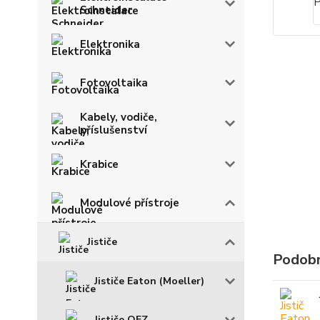
Schneider
Elektronika
Fotovoltaika
Kabely, vodiče,
příslušenství
Krabice
Modulové přístroje
Jističe
Podobn
Jističe Eaton (Moeller)
Jističe OEZ