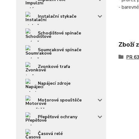
- barevné
Instalační stykače
Schodišťové spínače
Zboží 
Soumrakové spínače
PR 63
Zvonkové trafa
Napájecí zdroje
Motorové spouštěče
Přepěťové ochrany
Časová relé