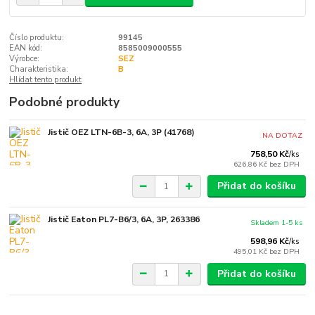
Číslo produktu:
99145
EAN kód:
8585009000555
Výrobce:
SEZ
Charakteristika:
B
Hlídat tento produkt
Podobné produkty
Jistič OEZ LTN-6B-3, 6A, 3P (41768)
NA DOTAZ
758,50 Kč
/
ks
626,86 Kč
bez DPH
Přidat do košíku
Jistič Eaton PL7-B6/3, 6A, 3P, 263386
Skladem 1-5 ks
598,96 Kč
/
ks
495,01 Kč
bez DPH
Přidat do košíku