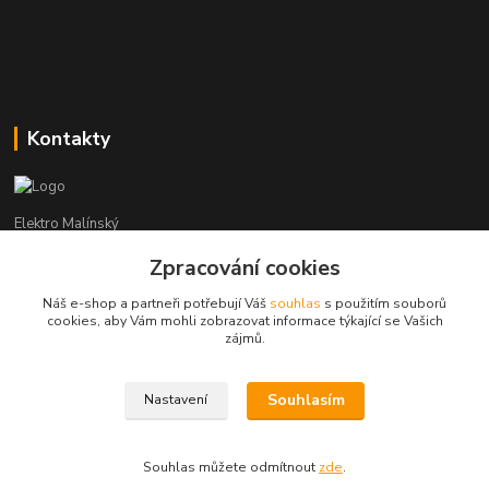
Kontakty
Elektro Malínský
Zpracování cookies
Vítězslav Malínský
+420 608 255 160
Náš e-shop a partneři potřebují Váš
souhlas
s použitím souborů
(Po-Čt - 8:30-16:00, Pá - 8:30-14:00)
cookies, aby Vám mohli zobrazovat informace týkající se Vašich
zájmů.
elektro-malinsky@seznam.cz
Souhlasím
Nastavení
Souhlas můžete odmítnout
zde
.
Vytvořeno na
Eshop-rychle.cz