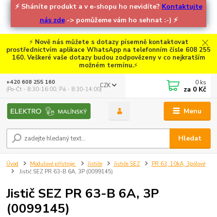
⚡
Sháníte produkt a v e-shopu ho nevidíte?
Kontaktujte
nás zde
-> pomůžeme vám ho sehnat :-)
⚡
⚡
Nově nás můžete s dotazy písemně kontaktovat
prostřednictvím aplikace WhatsApp na telefonním čísle 608 255
160. Veškeré vaše dotazy budou zodpovězeny v co nejkratším
možném termínu.
⚡
0
ks
+420 608 255 160
CZK
za
0 Kč
(Po-Čt - 8:30-16:00, Pá - 8:30-14:00)
Menu
Hledat
Úvod
Modulové přístroje
Jističe
Jističe SEZ
PR 63, 10kA, 3pólové
Jistič SEZ PR 63-B 6A, 3P (0099145)
Jistič SEZ PR 63-B 6A, 3P
(0099145)