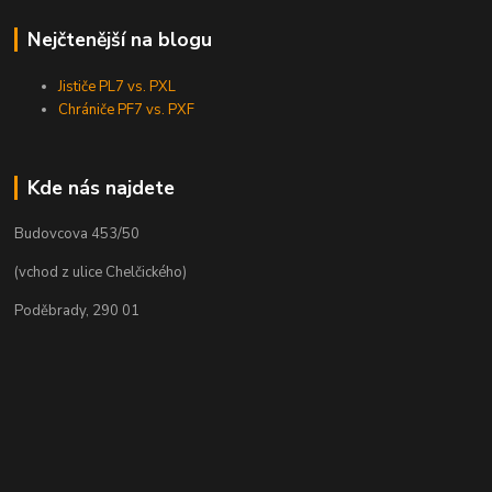
Nejčtenější na blogu
Jističe PL7 vs. PXL
Chrániče PF7 vs. PXF
Kde nás najdete
Budovcova 453/50
(vchod z ulice Chelčického)
Poděbrady, 290 01