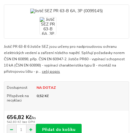
Jistič PR 63-B 6 Jističe SEZ jsou určeny pro nadproudovou ochranu
elektrických vedení a zařízení nízkého napětí. Splňují požadavky norem
ČSN EN 60898, příp. ČSN EN 60947-2. Jističe PR60 - vypínací schopnost
10 kA (ČSN EN 60898) - vypínací charakteristika typu B - montáž na
přístrojovou lištu - p...
celý popis
Dostupnost
NA DOTAZ
Příspěvek na
0,52 Kč
recyklaci
656,82 Kč
/
ks
542,83 Kč
bez DPH
Přidat do košíku