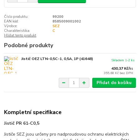
Číslo produktu:
99200
EAN kód:
8585009001002
Výrobce:
SEZ
Charakteristika:
C
Hlídat tento produkt
Podobné produkty
Jistič OEZ LTN-0,5C-1, 0,5A, 1P (41648)
Skladem 1-2 ks
430,37 Kč
/
ks
355,68 Kč
bez DPH
Přidat do košíku
Kompletní specifikace
Jistič PR 61-C0,5
Jističe SEZ jsou určeny pro nadproudovou ochranu elektrických