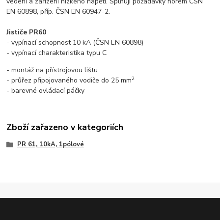
vedení a zařízení nízkého napětí. Splňují požadavky norem ČSN
EN 60898, příp. ČSN EN 60947-2.
Jističe PR60
- vypínací schopnost 10 kA (ČSN EN 60898)
- vypínací charakteristika typu C
- montáž na přístrojovou lištu
2
- průřez připojovaného vodiče do 25 mm
- barevné ovládací páčky
Zboží zařazeno v kategoriích
PR 61, 10kA, 1pólové