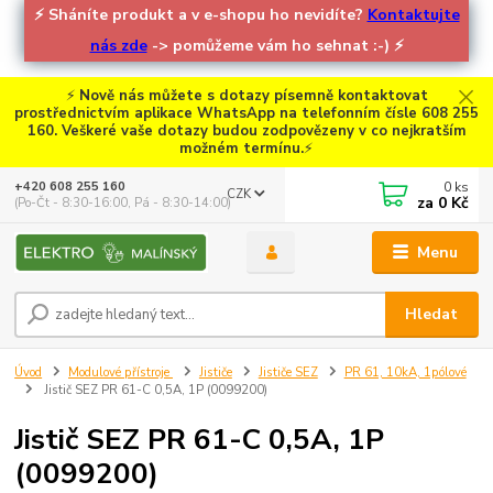
⚡
Sháníte produkt a v e-shopu ho nevidíte?
Kontaktujte
nás zde
-> pomůžeme vám ho sehnat :-)
⚡
⚡
Nově nás můžete s dotazy písemně kontaktovat
prostřednictvím aplikace WhatsApp na telefonním čísle 608 255
160. Veškeré vaše dotazy budou zodpovězeny v co nejkratším
možném termínu.
⚡
0
ks
+420 608 255 160
CZK
za
0 Kč
(Po-Čt - 8:30-16:00, Pá - 8:30-14:00)
Menu
Hledat
Úvod
Modulové přístroje
Jističe
Jističe SEZ
PR 61, 10kA, 1pólové
Jistič SEZ PR 61-C 0,5A, 1P (0099200)
Jistič SEZ PR 61-C 0,5A, 1P
(0099200)