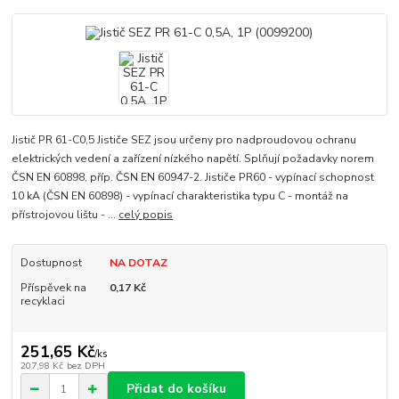
Jistič PR 61-C0,5 Jističe SEZ jsou určeny pro nadproudovou ochranu
elektrických vedení a zařízení nízkého napětí. Splňují požadavky norem
ČSN EN 60898, příp. ČSN EN 60947-2. Jističe PR60 - vypínací schopnost
10 kA (ČSN EN 60898) - vypínací charakteristika typu C - montáž na
přístrojovou lištu - ...
celý popis
Dostupnost
NA DOTAZ
Příspěvek na
0,17 Kč
recyklaci
251,65 Kč
/
ks
207,98 Kč
bez DPH
Přidat do košíku