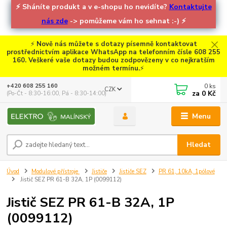
⚡
Sháníte produkt a v e-shopu ho nevidíte?
Kontaktujte
nás zde
-> pomůžeme vám ho sehnat :-)
⚡
⚡
Nově nás můžete s dotazy písemně kontaktovat
prostřednictvím aplikace WhatsApp na telefonním čísle 608 255
160. Veškeré vaše dotazy budou zodpovězeny v co nejkratším
možném termínu.
⚡
0
ks
+420 608 255 160
CZK
za
0 Kč
(Po-Čt - 8:30-16:00, Pá - 8:30-14:00)
Menu
Hledat
Úvod
Modulové přístroje
Jističe
Jističe SEZ
PR 61, 10kA, 1pólové
Jistič SEZ PR 61-B 32A, 1P (0099112)
Jistič SEZ PR 61-B 32A, 1P
(0099112)