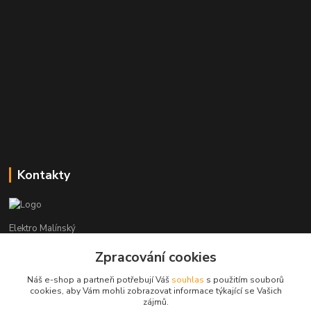
Kontakty
Elektro Malínský
Zpracování cookies
Vítězslav Malínský
+420 608 255 160
Náš e-shop a partneři potřebují Váš
souhlas
s použitím souborů
(Po-Čt - 8:30-16:00, Pá - 8:30-14:00)
cookies, aby Vám mohli zobrazovat informace týkající se Vašich
zájmů.