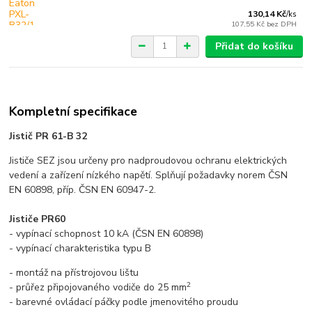
130,14 Kč
/
ks
107,55 Kč
bez DPH
Přidat do košíku
Kompletní specifikace
Jistič PR 61-B 32
Jističe SEZ jsou určeny pro nadproudovou ochranu elektrických
vedení a zařízení nízkého napětí. Splňují požadavky norem ČSN
EN 60898, příp. ČSN EN 60947-2.
Jističe PR60
- vypínací schopnost 10 kA (ČSN EN 60898)
- vypínací charakteristika typu B
- montáž na přístrojovou lištu
2
- průřez připojovaného vodiče do 25 mm
- barevné ovládací páčky podle jmenovitého proudu