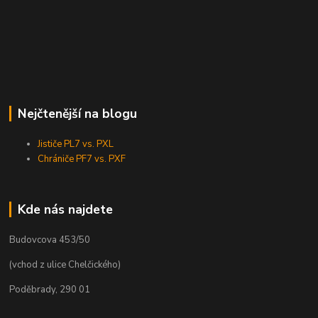
Nejčtenější na blogu
Jističe PL7 vs. PXL
Chrániče PF7 vs. PXF
Kde nás najdete
Budovcova 453/50
(vchod z ulice Chelčického)
Poděbrady, 290 01