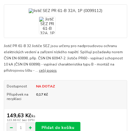
Jistič PR 61-B 32 Jističe SEZ jsou určeny pro nadproudovou ochranu
elektrických vedení a zařízení nízkého napětí. Splňují požadavky norem
ČSN EN 60898, příp. ČSN EN 60947-2. Jističe PR60 - vypínací schopnost
10 kA (ČSN EN 60898) - vypínací charakteristika typu B - montáž na
přístrojovou lištu - ...
celý popis
Dostupnost
NA DOTAZ
Příspěvek na
0,17 Kč
recyklaci
149,63 Kč
/
ks
123,66 Kč
bez DPH
Přidat do košíku