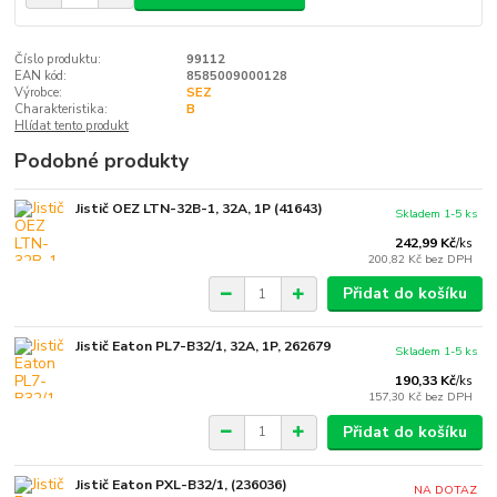
Číslo produktu:
99112
EAN kód:
8585009000128
Výrobce:
SEZ
Charakteristika:
B
Hlídat tento produkt
Podobné produkty
Jistič OEZ LTN-32B-1, 32A, 1P (41643)
Skladem 1-5 ks
242,99 Kč
/
ks
200,82 Kč
bez DPH
Přidat do košíku
Jistič Eaton PL7-B32/1, 32A, 1P, 262679
Skladem 1-5 ks
190,33 Kč
/
ks
157,30 Kč
bez DPH
Přidat do košíku
Jistič Eaton PXL-B32/1, (236036)
NA DOTAZ