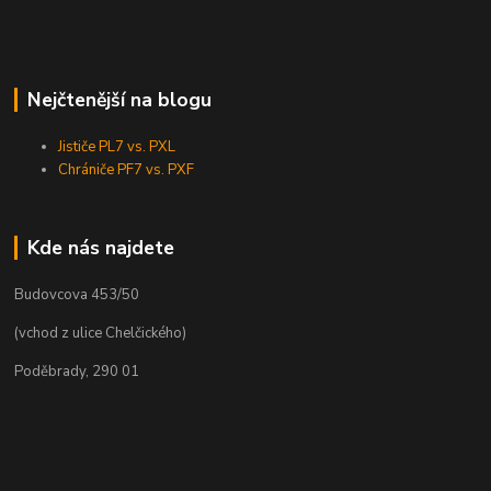
Nejčtenější na blogu
Jističe PL7 vs. PXL
Chrániče PF7 vs. PXF
Kde nás najdete
Budovcova 453/50
(vchod z ulice Chelčického)
Poděbrady, 290 01