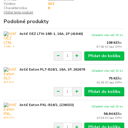
Výrobce:
SEZ
Charakteristika:
B
Hlídat tento produkt
Podobné produkty
Jistič OEZ LTN-16B-1, 16A, 1P (41640)
Skladem více než 10 ks
106 Kč
/
ks
87,60 Kč
bez DPH
Přidat do košíku
Jistič Eaton PL7-B16/1, 16A, 1P, 262676
Skladem více než 10 ks
75 Kč
/
ks
61,98 Kč
bez DPH
Přidat do košíku
Jistič Eaton PXL-B16/1, (236033)
Skladem více než 10 ks
56,94 Kč
/
ks
47,06 Kč
bez DPH
Přidat do košíku