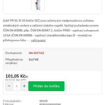
Jistič PR 61-B 16 Jističe SEZ jsou určeny pro nadproudovou ochranu
elektrických vedení a zařízení nízkého napětí. Splňují požadavky norem
ČSN EN 60898, příp. ČSN EN 60947-2. Jističe PR60 - vypínací schopnost
10 kA (ČSN EN 60898) - vypínací charakteristika typu B - montáž na
přístrojovou lištu - ...
celý popis
Dostupnost
NA DOTAZ
Příspěvek na
0,17 Kč
recyklaci
101,05 Kč
/
ks
83,51 Kč
bez DPH
Přidat do košíku
Číslo produktu:
99109
EAN kód:
8585009000098