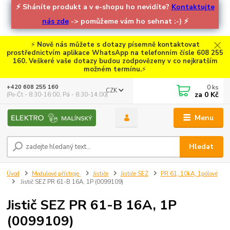
⚡
Sháníte produkt a v e-shopu ho nevidíte?
Kontaktujte
nás zde
-> pomůžeme vám ho sehnat :-)
⚡
⚡
Nově nás můžete s dotazy písemně kontaktovat
prostřednictvím aplikace WhatsApp na telefonním čísle 608 255
160. Veškeré vaše dotazy budou zodpovězeny v co nejkratším
možném termínu.
⚡
0
ks
+420 608 255 160
CZK
za
0 Kč
(Po-Čt - 8:30-16:00, Pá - 8:30-14:00)
Menu
Hledat
Úvod
Modulové přístroje
Jističe
Jističe SEZ
PR 61, 10kA, 1pólové
Jistič SEZ PR 61-B 16A, 1P (0099109)
Jistič SEZ PR 61-B 16A, 1P
(0099109)