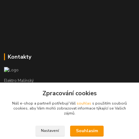
Kontakty
Elektro Malínský
Zpracování cookies
Vítězslav Malínský
+420 608 255 160
Náš e-shop a partneři potřebují Váš
souhlas
s použitím souborů
(Po-Čt - 8:30-16:00, Pá - 8:30-14:00)
cookies, aby Vám mohli zobrazovat informace týkající se Vašich
zájmů.
elektro-malinsky@seznam.cz
Souhlasím
Nastavení