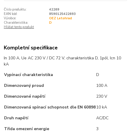
Číslo produktu:
42269
EAN kód:
8590125422693
Výrobce:
OEZ Letohrad
Charakteristika:
D
Hlídat tento produkt
Kompletní specifikace
In 100 A, Ue AC 230 V / DC 72 V, charakteristika D, 1pól, Icn 10
kA
Vypínací charakteristika
D
Dimenzovaný proud
100 A
Dimenzované napětí
230 V
Dimenzovaná spínací schopnost dle EN 60898
10 kA
Druh napětí
AC/DC
Třída omezení energie
3