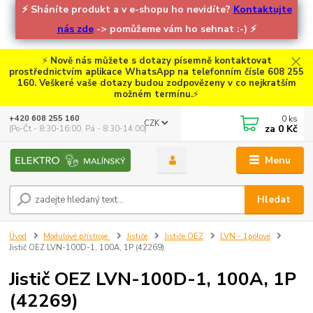
⚡
Sháníte produkt a v e-shopu ho nevidíte?
Kontaktujte
nás zde
-> pomůžeme vám ho sehnat :-)
⚡
⚡
Nově nás můžete s dotazy písemně kontaktovat
prostřednictvím aplikace WhatsApp na telefonním čísle 608 255
160. Veškeré vaše dotazy budou zodpovězeny v co nejkratším
možném termínu.
⚡
0
ks
+420 608 255 160
CZK
za
0 Kč
(Po-Čt - 8:30-16:00, Pá - 8:30-14:00)
Menu
Hledat
Úvod
Modulové přístroje
Jističe
Jističe OEZ
LVN - 1pólové
Jistič OEZ LVN-100D-1, 100A, 1P (42269)
Jistič OEZ LVN-100D-1, 100A, 1P
(42269)