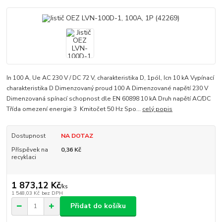
In 100 A, Ue AC 230 V / DC 72 V, charakteristika D, 1pól, Icn 10 kA Vypínací
charakteristika D Dimenzovaný proud 100 A Dimenzované napětí 230 V
Dimenzovaná spínací schopnost dle EN 60898 10 kA Druh napětí AC/DC
Třída omezení energie 3 Kmitočet 50 Hz Spo...
celý popis
Dostupnost
NA DOTAZ
Příspěvek na
0,36 Kč
recyklaci
1 873,12 Kč
/
ks
1 548,03 Kč
bez DPH
Přidat do košíku