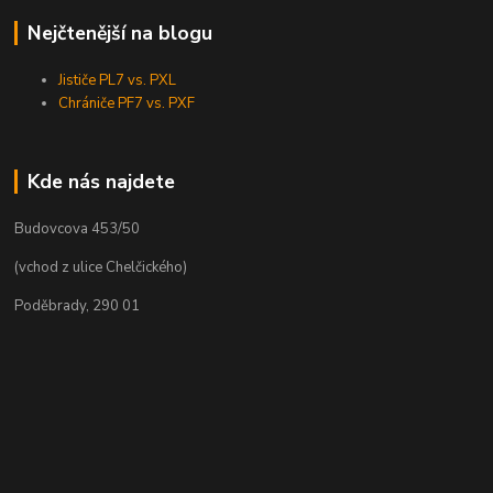
Nejčtenější na blogu
Jističe PL7 vs. PXL
Chrániče PF7 vs. PXF
Kde nás najdete
Budovcova 453/50
(vchod z ulice Chelčického)
Poděbrady, 290 01