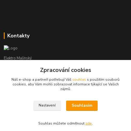
Kontakty
Elektro Malínský
Zpracování cookies
Vítězslav Malínský
+420 608 255 160
Náš e-shop a partneři potřebují Váš
souhlas
s použitím souborů
(Po-Čt - 8:30-16:00, Pá - 8:30-14:00)
cookies, aby Vám mohli zobrazovat informace týkající se Vašich
zájmů.
elektro-malinsky@seznam.cz
Souhlasím
Nastavení
Souhlas můžete odmítnout
zde
.
Vytvořeno na
Eshop-rychle.cz