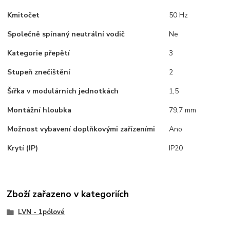
Kmitočet
50 Hz
Společně spínaný neutrální vodič
Ne
Kategorie přepětí
3
Stupeň znečištění
2
Šířka v modulárních jednotkách
1,5
Montážní hloubka
79,7 mm
Možnost vybavení doplňkovými zařízeními
Ano
Krytí (IP)
IP20
Zboží zařazeno v kategoriích
LVN - 1pólové