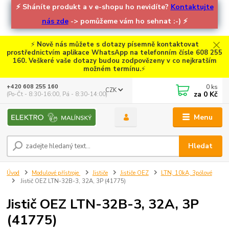
⚡
Sháníte produkt a v e-shopu ho nevidíte?
Kontaktujte
nás zde
-> pomůžeme vám ho sehnat :-)
⚡
⚡
Nově nás můžete s dotazy písemně kontaktovat
prostřednictvím aplikace WhatsApp na telefonním čísle 608 255
160. Veškeré vaše dotazy budou zodpovězeny v co nejkratším
možném termínu.
⚡
0
ks
+420 608 255 160
CZK
za
0 Kč
(Po-Čt - 8:30-16:00, Pá - 8:30-14:00)
Menu
Hledat
Úvod
Modulové přístroje
Jističe
Jističe OEZ
LTN, 10kA, 3pólové
Jistič OEZ LTN-32B-3, 32A, 3P (41775)
Jistič OEZ LTN-32B-3, 32A, 3P
(41775)