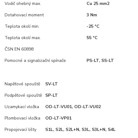
Vodič ohebný max.
Cu 25 mm2
Dotahovací moment
3 Nm
Teplota okolí min.
-25 °C
Teplota okolí max.
55 °C
ČSN EN 60898
Pomocné a signalizační spínače
PS-LT, SS-LT
Napěťové spouště
SV-LT
Podpěťové spouště
SP-LT
Uzamykací vložka
OD-LT-VU01, OD-LT-VU02
Plombovací vložka
OD-LT-VP01
Propojovací lišty
S1L, S2L, S2L+N, S3L, S3L+N, S4L