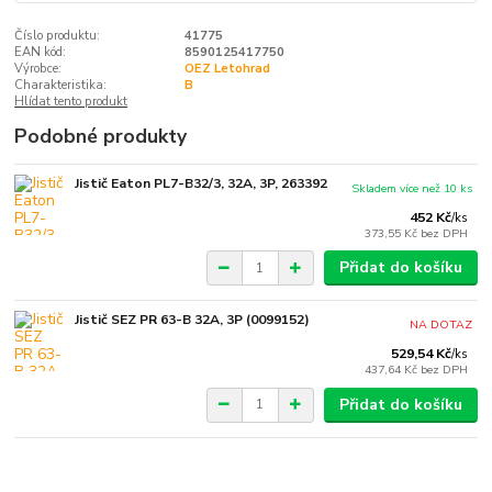
Číslo produktu:
41775
EAN kód:
8590125417750
Výrobce:
OEZ Letohrad
Charakteristika:
B
Hlídat tento produkt
Podobné produkty
Jistič Eaton PL7-B32/3, 32A, 3P, 263392
Skladem více než 10 ks
452 Kč
/
ks
373,55 Kč
bez DPH
Přidat do košíku
Jistič SEZ PR 63-B 32A, 3P (0099152)
NA DOTAZ
529,54 Kč
/
ks
437,64 Kč
bez DPH
Přidat do košíku