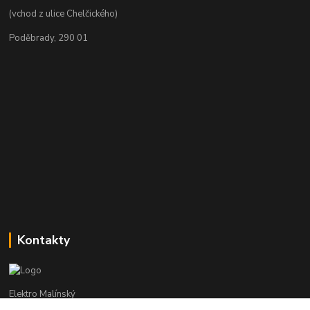
(vchod z ulice Chelčického)
Poděbrady, 290 01
Kontakty
Elektro Malínský