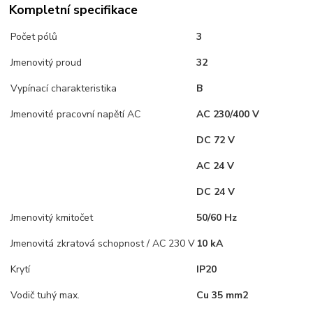
Kompletní specifikace
Počet pólů
3
Jmenovitý proud
32
Vypínací charakteristika
B
Jmenovité pracovní napětí AC
AC 230/400 V
DC 72 V
AC 24 V
DC 24 V
Jmenovitý kmitočet
50/60 Hz
Jmenovitá zkratová schopnost / AC 230 V
10 kA
Krytí
IP20
Vodič tuhý max.
Cu 35 mm2