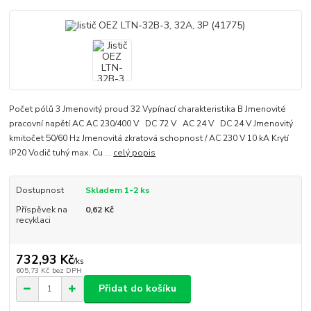
Počet pólů 3 Jmenovitý proud 32 Vypínací charakteristika B Jmenovité
pracovní napětí AC AC 230/400 V DC 72 V AC 24 V DC 24 V Jmenovitý
kmitočet 50/60 Hz Jmenovitá zkratová schopnost / AC 230 V 10 kA Krytí
IP20 Vodič tuhý max. Cu ...
celý popis
Dostupnost
Skladem 1-2 ks
Příspěvek na
0,62 Kč
recyklaci
732,93 Kč
/
ks
605,73 Kč
bez DPH
Přidat do košíku