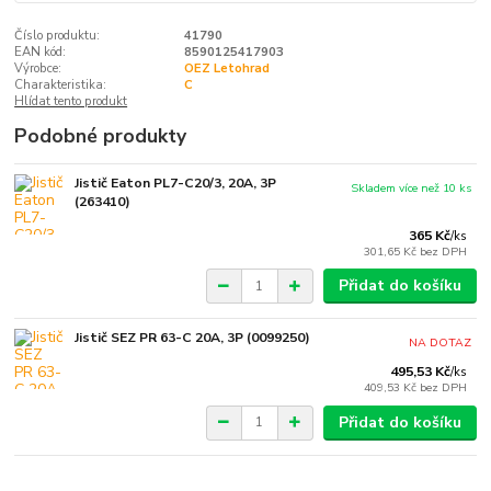
Číslo produktu:
41790
EAN kód:
8590125417903
Výrobce:
OEZ Letohrad
Charakteristika:
C
Hlídat tento produkt
Podobné produkty
Jistič Eaton PL7-C20/3, 20A, 3P
Skladem více než 10 ks
(263410)
365 Kč
/
ks
301,65 Kč
bez DPH
Přidat do košíku
Jistič SEZ PR 63-C 20A, 3P (0099250)
NA DOTAZ
495,53 Kč
/
ks
409,53 Kč
bez DPH
Přidat do košíku