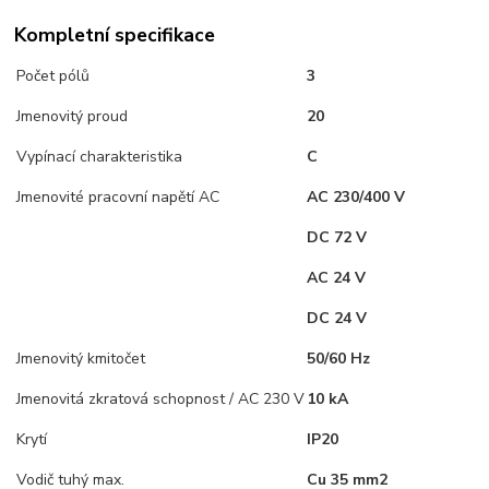
Kompletní specifikace
Počet pólů
3
Jmenovitý proud
20
Vypínací charakteristika
C
Jmenovité pracovní napětí AC
AC 230/400 V
DC 72 V
AC 24 V
DC 24 V
Jmenovitý kmitočet
50/60 Hz
Jmenovitá zkratová schopnost / AC 230 V
10 kA
Krytí
IP20
Vodič tuhý max.
Cu 35 mm2