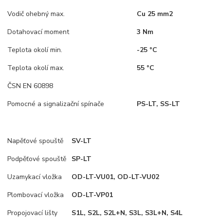
Vodič ohebný max.
Cu 25 mm2
Dotahovací moment
3 Nm
Teplota okolí min.
-25 °C
Teplota okolí max.
55 °C
ČSN EN 60898
Pomocné a signalizační spínače
PS-LT, SS-LT
Napěťové spouště
SV-LT
Podpěťové spouště
SP-LT
Uzamykací vložka
OD-LT-VU01, OD-LT-VU02
Plombovací vložka
OD-LT-VP01
Propojovací lišty
S1L, S2L, S2L+N, S3L, S3L+N, S4L