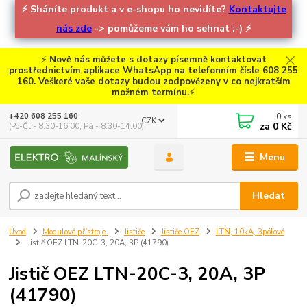
⚡
Sháníte produkt a v e-shopu ho nevidíte?
Kontaktujte
nás zde
-> pomůžeme vám ho sehnat :-)
⚡
⚡
Nově nás můžete s dotazy písemně kontaktovat
prostřednictvím aplikace WhatsApp na telefonním čísle 608 255
160. Veškeré vaše dotazy budou zodpovězeny v co nejkratším
možném termínu.
⚡
0
ks
+420 608 255 160
CZK
za
0 Kč
(Po-Čt - 8:30-16:00, Pá - 8:30-14:00)
Menu
Hledat
Úvod
Modulové přístroje
Jističe
Jističe OEZ
LTN, 10kA, 3pólové
Jistič OEZ LTN-20C-3, 20A, 3P (41790)
Jistič OEZ LTN-20C-3, 20A, 3P
(41790)