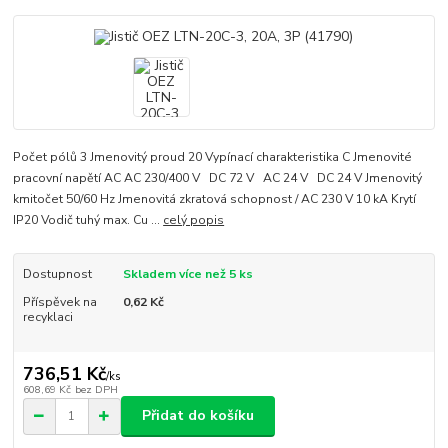
Počet pólů 3 Jmenovitý proud 20 Vypínací charakteristika C Jmenovité
pracovní napětí AC AC 230/400 V DC 72 V AC 24 V DC 24 V Jmenovitý
kmitočet 50/60 Hz Jmenovitá zkratová schopnost / AC 230 V 10 kA Krytí
IP20 Vodič tuhý max. Cu ...
celý popis
Dostupnost
Skladem více než 5 ks
Příspěvek na
0,62 Kč
recyklaci
736,51 Kč
/
ks
608,69 Kč
bez DPH
Přidat do košíku