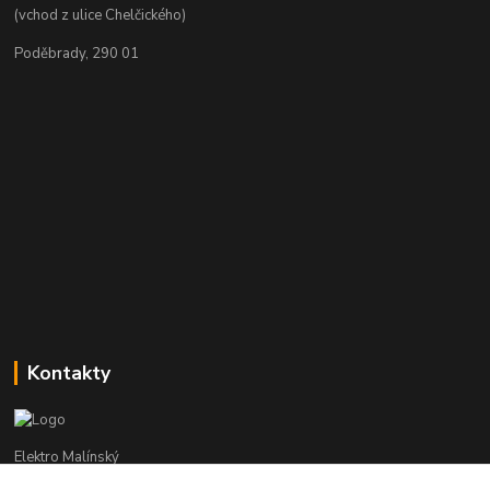
(vchod z ulice Chelčického)
Poděbrady, 290 01
Kontakty
Elektro Malínský