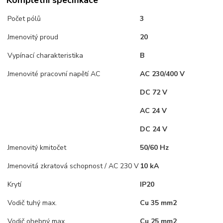
Kompletní specifikace
Počet pólů
3
Jmenovitý proud
20
Vypínací charakteristika
B
Jmenovité pracovní napětí AC
AC 230/400 V
DC 72 V
AC 24 V
DC 24 V
Jmenovitý kmitočet
50/60 Hz
Jmenovitá zkratová schopnost / AC 230 V
10 kA
Krytí
IP20
Vodič tuhý max.
Cu 35 mm2
Vodič ohebný max.
Cu 25 mm2