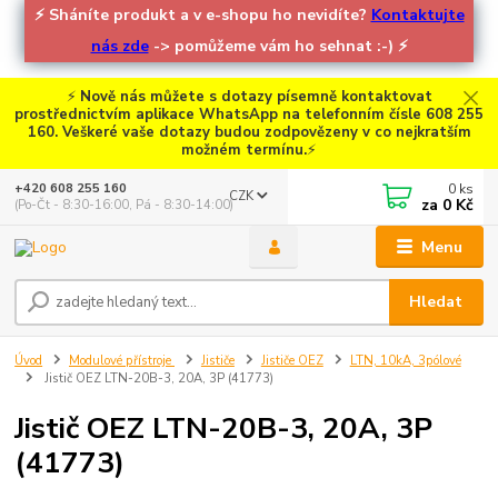
⚡
Sháníte produkt a v e-shopu ho nevidíte?
Kontaktujte
nás zde
-> pomůžeme vám ho sehnat :-)
⚡
⚡
Nově nás můžete s dotazy písemně kontaktovat
prostřednictvím aplikace WhatsApp na telefonním čísle 608 255
160. Veškeré vaše dotazy budou zodpovězeny v co nejkratším
možném termínu.
⚡
0
ks
+420 608 255 160
CZK
za
0 Kč
(Po-Čt - 8:30-16:00, Pá - 8:30-14:00)
Menu
Hledat
Úvod
Modulové přístroje
Jističe
Jističe OEZ
LTN, 10kA, 3pólové
Jistič OEZ LTN-20B-3, 20A, 3P (41773)
Jistič OEZ LTN-20B-3, 20A, 3P
(41773)