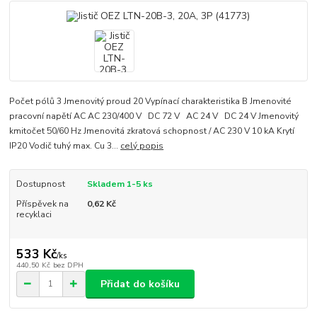
Počet pólů 3 Jmenovitý proud 20 Vypínací charakteristika B Jmenovité
pracovní napětí AC AC 230/400 V DC 72 V AC 24 V DC 24 V Jmenovitý
kmitočet 50/60 Hz Jmenovitá zkratová schopnost / AC 230 V 10 kA Krytí
IP20 Vodič tuhý max. Cu 3...
celý popis
Dostupnost
Skladem 1-5 ks
Příspěvek na
0,62 Kč
recyklaci
533 Kč
/
ks
440,50 Kč
bez DPH
Přidat do košíku