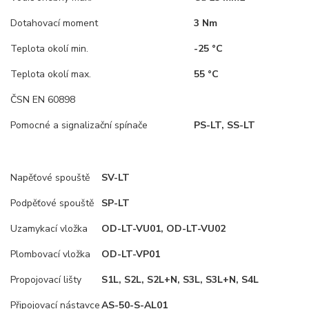
Dotahovací moment
3 Nm
Teplota okolí min.
-25 °C
Teplota okolí max.
55 °C
ČSN EN 60898
Pomocné a signalizační spínače
PS-LT, SS-LT
Napěťové spouště
SV-LT
Podpěťové spouště
SP-LT
Uzamykací vložka
OD-LT-VU01, OD-LT-VU02
Plombovací vložka
OD-LT-VP01
Propojovací lišty
S1L, S2L, S2L+N, S3L, S3L+N, S4L
Připojovací nástavce
AS-50-S-AL01