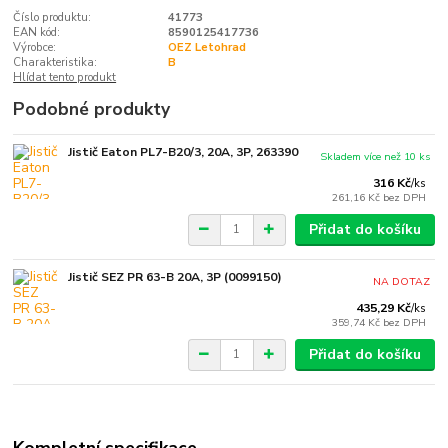
Číslo produktu:
41773
EAN kód:
8590125417736
Výrobce:
OEZ Letohrad
Charakteristika:
B
Hlídat tento produkt
Podobné produkty
Jistič Eaton PL7-B20/3, 20A, 3P, 263390
Skladem více než 10 ks
316 Kč
/
ks
261,16 Kč
bez DPH
Přidat do košíku
Jistič SEZ PR 63-B 20A, 3P (0099150)
NA DOTAZ
435,29 Kč
/
ks
359,74 Kč
bez DPH
Přidat do košíku