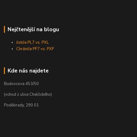
Nejčtenější na blogu
Jističe PL7 vs. PXL
Chrániče PF7 vs. PXF
Kde nás najdete
Budovcova 453/50
(vchod z ulice Chelčického)
Poděbrady, 290 01