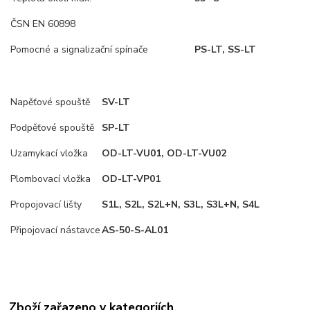
ČSN EN 60898
Pomocné a signalizační spínače
PS-LT, SS-LT
Napěťové spouště
SV-LT
Podpěťové spouště
SP-LT
Uzamykací vložka
OD-LT-VU01, OD-LT-VU02
Plombovací vložka
OD-LT-VP01
Propojovací lišty
S1L, S2L, S2L+N, S3L, S3L+N, S4L
Připojovací nástavce
AS-50-S-AL01
Zboží zařazeno v kategoriích