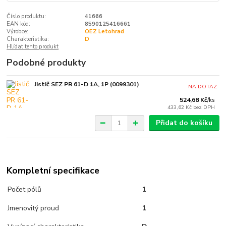
Číslo produktu:
41666
EAN kód:
8590125416661
Výrobce:
OEZ Letohrad
Charakteristika:
D
Hlídat tento produkt
Podobné produkty
Jistič SEZ PR 61-D 1A, 1P (0099301)
NA DOTAZ
524,68 Kč
/
ks
433,62 Kč
bez DPH
Přidat do košíku
Kompletní specifikace
Počet pólů
1
Jmenovitý proud
1