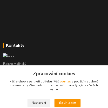
Kontakty
Elektro Malínský
Zpracování cookies
Vítězslav Malínský
+420 608 255 160
Náš e-shop a partneři potřebují Váš
souhlas
s použitím souborů
(Po-Čt - 8:30-16:00, Pá - 8:30-14:00)
cookies, aby Vám mohli zobrazovat informace týkající se Vašich
zájmů.
elektro-malinsky@seznam.cz
Souhlasím
Nastavení