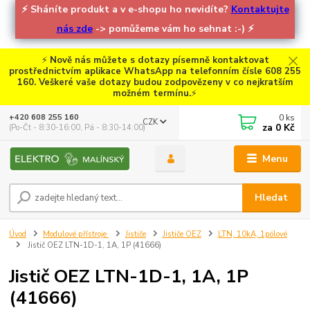
⚡
Sháníte produkt a v e-shopu ho nevidíte?
Kontaktujte
nás zde
-> pomůžeme vám ho sehnat :-)
⚡
⚡
Nově nás můžete s dotazy písemně kontaktovat
prostřednictvím aplikace WhatsApp na telefonním čísle 608 255
160. Veškeré vaše dotazy budou zodpovězeny v co nejkratším
možném termínu.
⚡
0
ks
+420 608 255 160
CZK
za
0 Kč
(Po-Čt - 8:30-16:00, Pá - 8:30-14:00)
Menu
Hledat
Úvod
Modulové přístroje
Jističe
Jističe OEZ
LTN, 10kA, 1pólové
Jistič OEZ LTN-1D-1, 1A, 1P (41666)
Jistič OEZ LTN-1D-1, 1A, 1P
(41666)