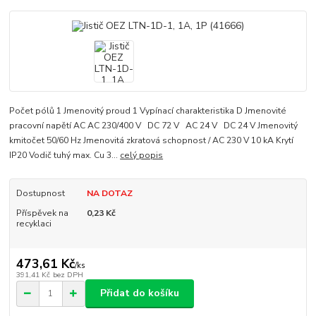
Počet pólů 1 Jmenovitý proud 1 Vypínací charakteristika D Jmenovité
pracovní napětí AC AC 230/400 V DC 72 V AC 24 V DC 24 V Jmenovitý
kmitočet 50/60 Hz Jmenovitá zkratová schopnost / AC 230 V 10 kA Krytí
IP20 Vodič tuhý max. Cu 3...
celý popis
Dostupnost
NA DOTAZ
Příspěvek na
0,23 Kč
recyklaci
473,61 Kč
/
ks
391,41 Kč
bez DPH
Přidat do košíku