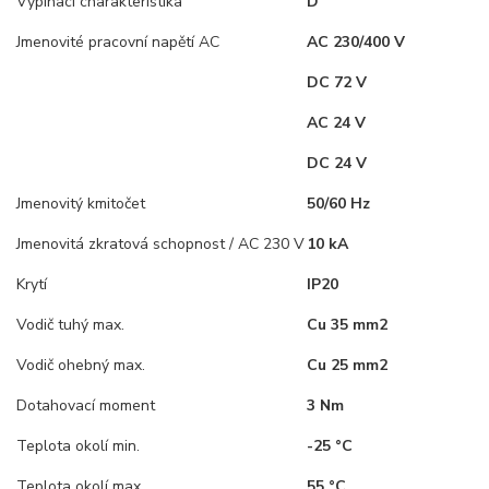
Vypínací charakteristika
D
Jmenovité pracovní napětí AC
AC 230/400 V
DC 72 V
AC 24 V
DC 24 V
Jmenovitý kmitočet
50/60 Hz
Jmenovitá zkratová schopnost / AC 230 V
10 kA
Krytí
IP20
Vodič tuhý max.
Cu 35 mm2
Vodič ohebný max.
Cu 25 mm2
Dotahovací moment
3 Nm
Teplota okolí min.
-25 °C
Teplota okolí max.
55 °C