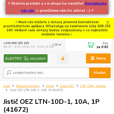
⚡
Sháníte produkt a v e-shopu ho nevidíte?
Kontaktujte
nás zde
-> pomůžeme vám ho sehnat :-)
⚡
⚡
Nově nás můžete s dotazy písemně kontaktovat
prostřednictvím aplikace WhatsApp na telefonním čísle 608 255
160. Veškeré vaše dotazy budou zodpovězeny v co nejkratším
možném termínu.
⚡
0
ks
+420 608 255 160
CZK
za
0 Kč
(Po-Čt - 8:30-16:00, Pá - 8:30-14:00)
Menu
Hledat
Úvod
Modulové přístroje
Jističe
Jističe OEZ
LTN, 10kA, 1pólové
Jistič OEZ LTN-10D-1, 10A, 1P (41672)
Jistič OEZ LTN-10D-1, 10A, 1P
(41672)