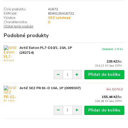
Číslo produktu:
41672
EAN kód:
8590125416722
Výrobce:
OEZ Letohrad
Charakteristika:
D
Hlídat tento produkt
Podobné produkty
Jistič Eaton PL7-D10/1, 10A, 1P
Skladem 1-5 ks
(262714)
235 Kč
/
ks
194,21 Kč
bez DPH
Přidat do košíku
Jistič SEZ PR 61-D 10A, 1P (0099307)
NA DOTAZ
155,46 Kč
/
ks
128,48 Kč
bez DPH
Přidat do košíku