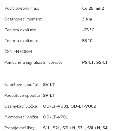
Vodič ohebný max.
Cu 25 mm2
Dotahovací moment
3 Nm
Teplota okolí min.
-25 °C
Teplota okolí max.
55 °C
ČSN EN 60898
Pomocné a signalizační spínače
PS-LT, SS-LT
Napěťové spouště
SV-LT
Podpěťové spouště
SP-LT
Uzamykací vložka
OD-LT-VU01, OD-LT-VU02
Plombovací vložka
OD-LT-VP01
Propojovací lišty
S1L, S2L, S2L+N, S3L, S3L+N, S4L