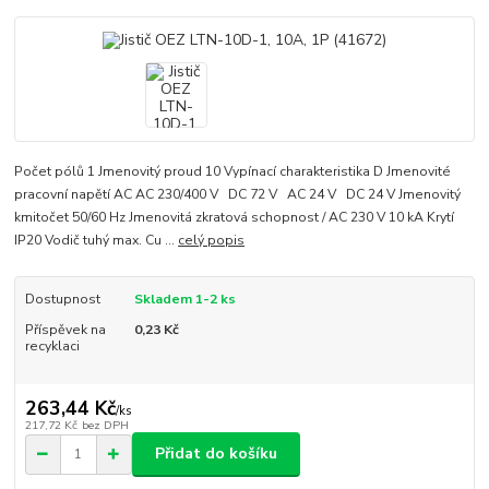
Počet pólů 1 Jmenovitý proud 10 Vypínací charakteristika D Jmenovité
pracovní napětí AC AC 230/400 V DC 72 V AC 24 V DC 24 V Jmenovitý
kmitočet 50/60 Hz Jmenovitá zkratová schopnost / AC 230 V 10 kA Krytí
IP20 Vodič tuhý max. Cu ...
celý popis
Dostupnost
Skladem 1-2 ks
Příspěvek na
0,23 Kč
recyklaci
263,44 Kč
/
ks
217,72 Kč
bez DPH
Přidat do košíku