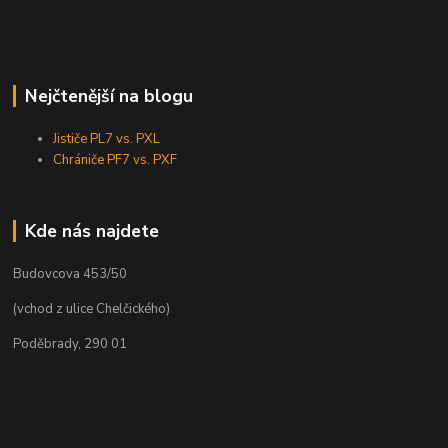
Nejčtenější na blogu
Jističe PL7 vs. PXL
Chrániče PF7 vs. PXF
Kde nás najdete
Budovcova 453/50
(vchod z ulice Chelčického)
Poděbrady, 290 01