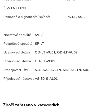
ČSN EN 60898
Pomocné a signalizační spínače
PS-LT, SS-LT
Napěťové spouště
SV-LT
Podpěťové spouště
SP-LT
Uzamykací vložka
OD-LT-VU01, OD-LT-VU02
Plombovací vložka
OD-LT-VP01
Propojovací lišty
S1L, S2L, S2L+N, S3L, S3L+N, S4L
Připojovací nástavce
AS-50-S-AL01
Zboží zařazeno v kategoriích