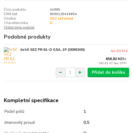
Číslo produktu:
41665
EAN kód:
8590125416654
Výrobce:
OEZ Letohrad
Charakteristika:
D
Hlídat tento produkt
Podobné produkty
Jistič SEZ PR 61-D 0,5A, 1P (0099300)
NA DOTAZ
656,82 Kč
/
ks
542,83 Kč
bez DPH
Přidat do košíku
Kompletní specifikace
Počet pólů
1
Jmenovitý proud
0,5