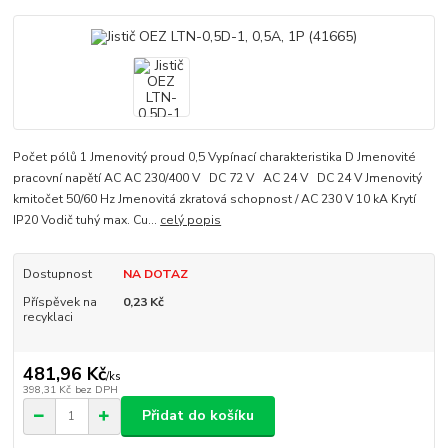
Počet pólů 1 Jmenovitý proud 0,5 Vypínací charakteristika D Jmenovité
pracovní napětí AC AC 230/400 V DC 72 V AC 24 V DC 24 V Jmenovitý
kmitočet 50/60 Hz Jmenovitá zkratová schopnost / AC 230 V 10 kA Krytí
IP20 Vodič tuhý max. Cu...
celý popis
Dostupnost
NA DOTAZ
Příspěvek na
0,23 Kč
recyklaci
481,96 Kč
/
ks
398,31 Kč
bez DPH
Přidat do košíku