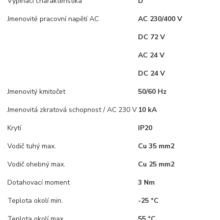
Vypínací charakteristika
D
Jmenovité pracovní napětí AC
AC 230/400 V
DC 72 V
AC 24 V
DC 24 V
Jmenovitý kmitočet
50/60 Hz
Jmenovitá zkratová schopnost / AC 230 V
10 kA
Krytí
IP20
Vodič tuhý max.
Cu 35 mm2
Vodič ohebný max.
Cu 25 mm2
Dotahovací moment
3 Nm
Teplota okolí min.
-25 °C
Teplota okolí max.
55 °C