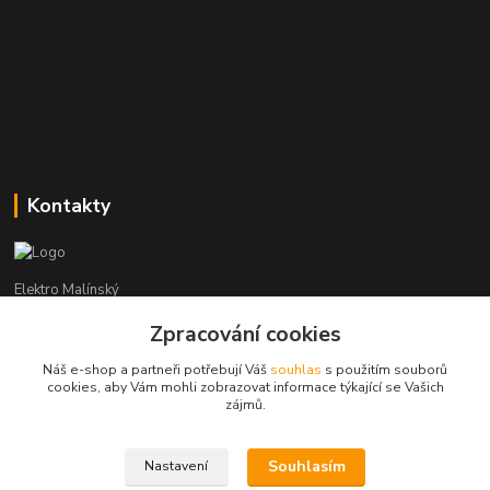
Kontakty
Elektro Malínský
Zpracování cookies
Vítězslav Malínský
+420 608 255 160
Náš e-shop a partneři potřebují Váš
souhlas
s použitím souborů
(Po-Čt - 8:30-16:00, Pá - 8:30-14:00)
cookies, aby Vám mohli zobrazovat informace týkající se Vašich
zájmů.
elektro-malinsky@seznam.cz
Souhlasím
Nastavení