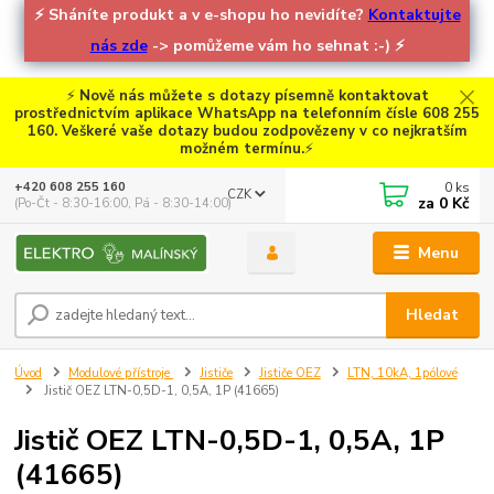
⚡
Sháníte produkt a v e-shopu ho nevidíte?
Kontaktujte
nás zde
-> pomůžeme vám ho sehnat :-)
⚡
⚡
Nově nás můžete s dotazy písemně kontaktovat
prostřednictvím aplikace WhatsApp na telefonním čísle 608 255
160. Veškeré vaše dotazy budou zodpovězeny v co nejkratším
možném termínu.
⚡
0
ks
+420 608 255 160
CZK
za
0 Kč
(Po-Čt - 8:30-16:00, Pá - 8:30-14:00)
Menu
Hledat
Úvod
Modulové přístroje
Jističe
Jističe OEZ
LTN, 10kA, 1pólové
Jistič OEZ LTN-0,5D-1, 0,5A, 1P (41665)
Jistič OEZ LTN-0,5D-1, 0,5A, 1P
(41665)