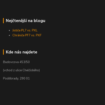
Nejčtenější na blogu
Jističe PL7 vs. PXL
Chrániče PF7 vs. PXF
Kde nás najdete
Budovcova 453/50
(vchod z ulice Chelčického)
Poděbrady, 290 01