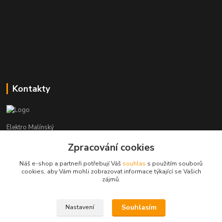
Kontakty
Elektro Malínský
Zpracování cookies
Vítězslav Malínský
+420 608 255 160
Náš e-shop a partneři potřebují Váš
souhlas
s použitím souborů
(Po-Čt - 8:30-16:00, Pá - 8:30-14:00)
cookies, aby Vám mohli zobrazovat informace týkající se Vašich
zájmů.
elektro-malinsky@seznam.cz
Souhlasím
Nastavení