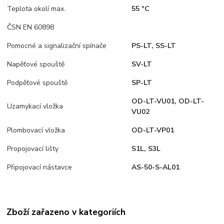
Teplota okolí max.
55 °C
ČSN EN 60898
Pomocné a signalizační spínače
PS-LT, SS-LT
Napěťové spouště
SV-LT
Podpěťové spouště
SP-LT
OD-LT-VU01, OD-LT-
Uzamykací vložka
VU02
Plombovací vložka
OD-LT-VP01
Propojovací lišty
S1L, S3L
Připojovací nástavce
AS-50-S-AL01
Zboží zařazeno v kategoriích