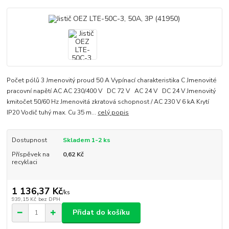
Počet pólů 3 Jmenovitý proud 50 A Vypínací charakteristika C Jmenovité
pracovní napětí AC AC 230/400 V DC 72 V AC 24 V DC 24 V Jmenovitý
kmitočet 50/60 Hz Jmenovitá zkratová schopnost / AC 230 V 6 kA Krytí
IP20 Vodič tuhý max. Cu 35 m...
celý popis
Dostupnost
Skladem 1-2 ks
Příspěvek na
0,62 Kč
recyklaci
1 136,37 Kč
/
ks
939,15 Kč
bez DPH
Přidat do košíku