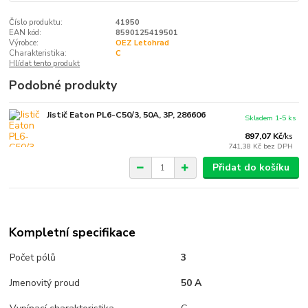
Číslo produktu:
41950
EAN kód:
8590125419501
Výrobce:
OEZ Letohrad
Charakteristika:
C
Hlídat tento produkt
Podobné produkty
Jistič Eaton PL6-C50/3, 50A, 3P, 286606
Skladem 1-5 ks
897,07 Kč
/
ks
741,38 Kč
bez DPH
Přidat do košíku
Kompletní specifikace
Počet pólů
3
Jmenovitý proud
50 A