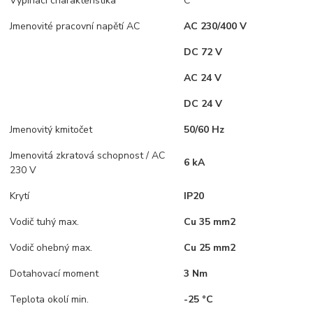
Vypínací charakteristika
C
Jmenovité pracovní napětí AC
AC 230/400 V
DC 72 V
AC 24 V
DC 24 V
Jmenovitý kmitočet
50/60 Hz
Jmenovitá zkratová schopnost / AC
6 kA
230 V
Krytí
IP20
Vodič tuhý max.
Cu 35 mm2
Vodič ohebný max.
Cu 25 mm2
Dotahovací moment
3 Nm
Teplota okolí min.
-25 °C