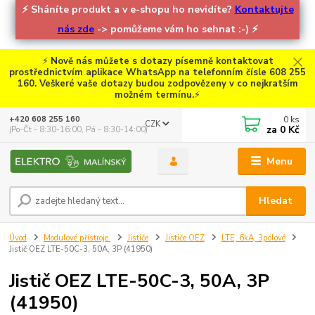
⚡
Sháníte produkt a v e-shopu ho nevidíte?
Kontaktujte
nás zde
-> pomůžeme vám ho sehnat :-)
⚡
⚡
Nově nás můžete s dotazy písemně kontaktovat
prostřednictvím aplikace WhatsApp na telefonním čísle 608 255
160. Veškeré vaše dotazy budou zodpovězeny v co nejkratším
možném termínu.
⚡
0
ks
+420 608 255 160
CZK
za
0 Kč
(Po-Čt - 8:30-16:00, Pá - 8:30-14:00)
Menu
Hledat
Úvod
Modulové přístroje
Jističe
Jističe OEZ
LTE, 6kA, 3pólové
Jistič OEZ LTE-50C-3, 50A, 3P (41950)
Jistič OEZ LTE-50C-3, 50A, 3P
(41950)