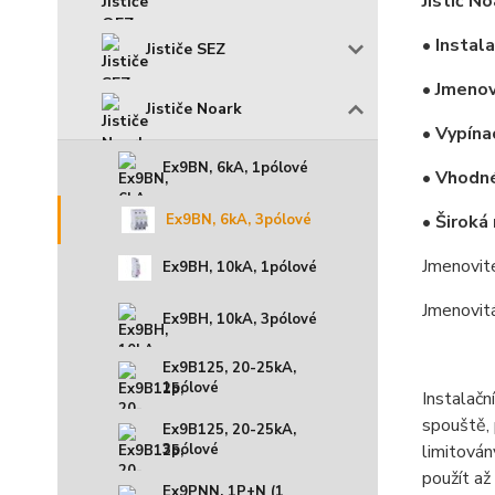
Jistič N
• Instal
Jističe SEZ
• Jmenov
Jističe Noark
• Vypína
Ex9BN, 6kA, 1pólové
• Vhodné
Ex9BN, 6kA, 3pólové
• Široká
Jmenovit
Ex9BH, 10kA, 1pólové
Jmenovit
Ex9BH, 10kA, 3pólové
Ex9B125, 20-25kA,
1pólové
Instalačn
spouště, 
Ex9B125, 20-25kA,
limitová
3pólové
použít až
Ex9PNN, 1P+N (1