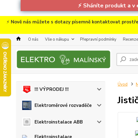
⚡
Sháníte produkt a v 
⚡
Nově nás můžete s dotazy písemně kontaktovat prostře
O nás
Vše o nákupu
Přepravní podmínky
Recenz
Úvod
M
!!! VÝPRODEJ !!!
Jist
Elektroměrové rozvaděče
Elektroinstalace ABB
Elektroinstalace