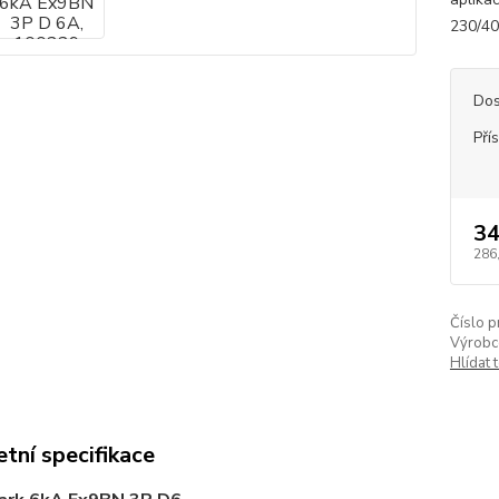
230/40
Dos
Pří
34
286
Číslo p
Výrobc
Hlídat 
tní specifikace