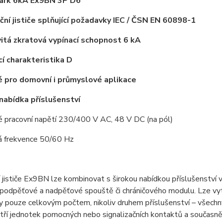
oark 6kA Ex9BN 3P D6
ační jističe splňující požadavky IEC / ČSN EN 60898-1
itá zkratová vypínací schopnost 6 kA
cí charakteristika D
 pro domovní i průmyslové aplikace
 nabídka příslušenství
é pracovní napětí 230/400 V AC, 48 V DC (na pól)
á frekvence 50/60 Hz
í jističe Ex9BN lze kombinovat s širokou nabídkou příslušenství 
podpěťové a nadpěťové spouště či chráničového modulu. Lze vytv
ny pouze celkovým počtem, nikoliv druhem příslušenství – všec
 tří jednotek pomocných nebo signalizačních kontaktů a současně