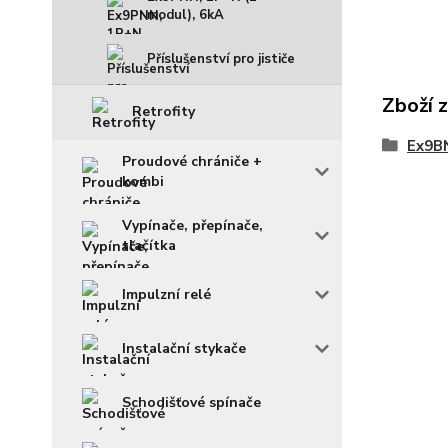
modul), 6kA
Příslušenství pro jističe
Zboží 
Retrofity
Ex9BN
Proudové chrániče +
kombi
Vypínače, přepínače,
tlačítka
Impulzní relé
Instalační stykače
Schodišťové spínače