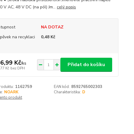
0 V AC, 48 V DC (na pól) Jm...
celý popis
tupnost
NA DOTAZ
spěvek na recyklaci
0,48 Kč
6,99 Kč
/
ks
Přidat do košíku
,77 Kč
bez DPH
roduktu:
1162759
EAN kód:
8592765002303
e:
NOARK
Charakteristika:
D
tento produkt