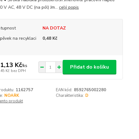
0 V AC, 48 V DC (na pól) Jm...
celý popis
tupnost
NA DOTAZ
spěvek na recyklaci
0,48 Kč
1,13 Kč
/
ks
Přidat do košíku
,45 Kč
bez DPH
roduktu:
1162757
EAN kód:
8592765002280
e:
NOARK
Charakteristika:
D
tento produkt