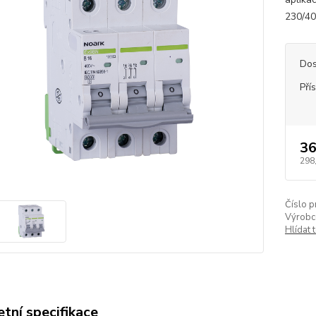
230/40
Dos
Pří
36
298
Číslo p
Výrobc
Hlídat 
tní specifikace