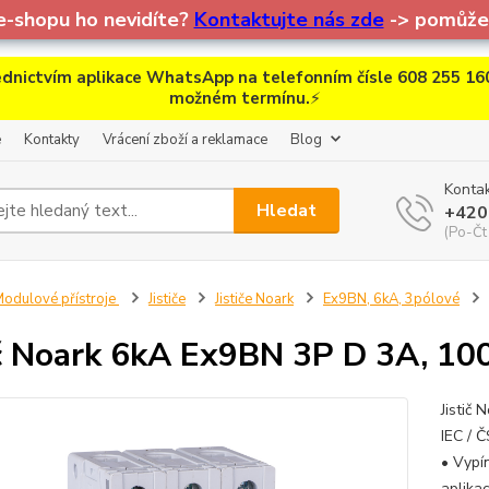
e-shopu ho nevidíte?
Kontaktujte nás zde
-> pomůžem
dnictvím aplikace WhatsApp na telefonním čísle 608 255 160
možném termínu.
⚡
e
Kontakty
Vrácení zboží a reklamace
Blog
Kontak
Hledat
+420
(Po-Čt
odulové přístroje
Jističe
Jističe Noark
Ex9BN, 6kA, 3pólové
ič Noark 6kA Ex9BN 3P D 3A, 10
Jistič 
IEC / 
• Vypí
aplika