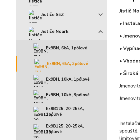
Jistič N
Jističe SEZ
• Instal
Jističe Noark
• Jmenov
• Vypína
Ex9BN, 6kA, 1pólové
• Vhodné
Ex9BN, 6kA, 3pólové
• Široká
Ex9BH, 10kA, 1pólové
Jmenovit
Ex9BH, 10kA, 3pólové
Jmenovit
Ex9B125, 20-25kA,
1pólové
Instalačn
Ex9B125, 20-25kA,
spouště, 
3pólové
limitová