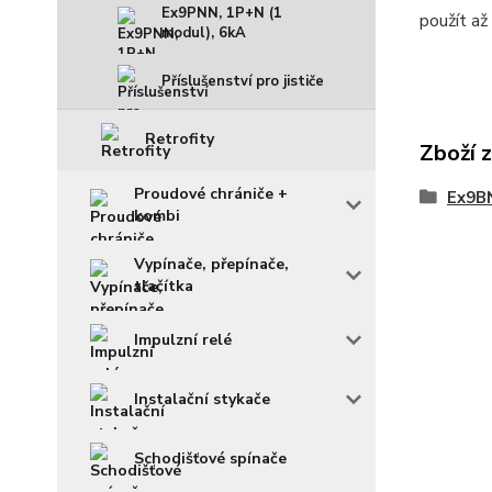
Ex9PNN, 1P+N (1
použít až
modul), 6kA
Příslušenství pro jističe
Retrofity
Zboží 
Proudové chrániče +
Ex9BN
kombi
Vypínače, přepínače,
tlačítka
Impulzní relé
Instalační stykače
Schodišťové spínače