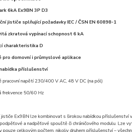
oark 6kA Ex9BN 3P D3
ační jističe splňující požadavky IEC / ČSN EN 60898-1
itá zkratová vypínací schopnost 6 kA
cí charakteristika D
 pro domovní i průmyslové aplikace
 nabídka příslušenství
é pracovní napětí 230/400 V AC, 48 V DC (na pól)
á frekvence 50/60 Hz
í jističe Ex9BN lze kombinovat s širokou nabídkou příslušenství 
podpěťové a nadpěťové spouště či chráničového modulu. Lze vytv
ny pouze celkovým počtem, nikoliv druhem příslušenství – všec