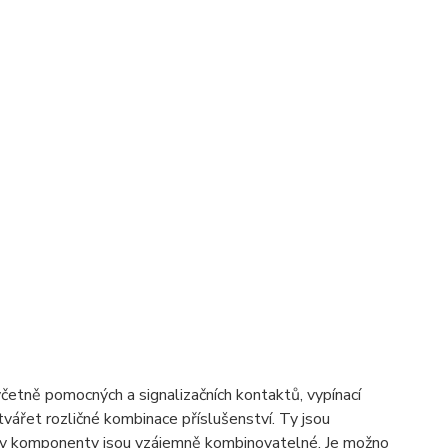
včetně pomocných a signalizačních kontaktů, vypínací
ářet rozličné kombinace příslušenství. Ty jsou
hny komponenty jsou vzájemně kombinovatelné. Je možno