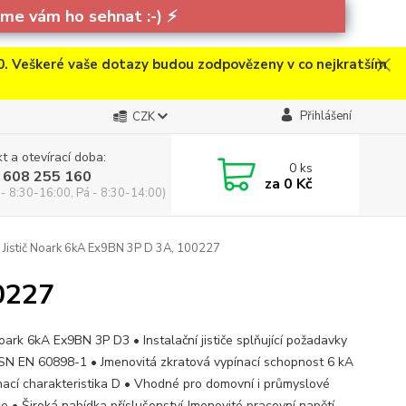
e vám ho sehnat :-)
⚡
. Veškeré vaše dotazy budou zodpovězeny v co nejkratším
Přihlášení
CZK
t a otevírací doba:
0
ks
 608 255 160
za
0 Kč
 - 8:30-16:00, Pá - 8:30-14:00)
Jistič Noark 6kA Ex9BN 3P D 3A, 100227
0227
Noark 6kA Ex9BN 3P D3 • Instalační jističe splňující požadavky
ČSN EN 60898-1 • Jmenovitá zkratová vypínací schopnost 6 kA
nací charakteristika D • Vhodné pro domovní i průmyslové
ce • Široká nabídka příslušenství Jmenovité pracovní napětí