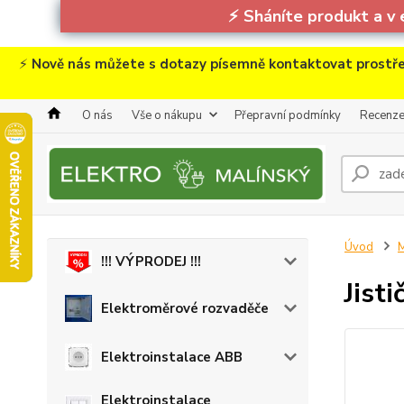
⚡
Sháníte produkt a v 
⚡
Nově nás můžete s dotazy písemně kontaktovat prostře
O nás
Vše o nákupu
Přepravní podmínky
Recenz
Úvod
M
!!! VÝPRODEJ !!!
Jist
Elektroměrové rozvaděče
Elektroinstalace ABB
Elektroinstalace