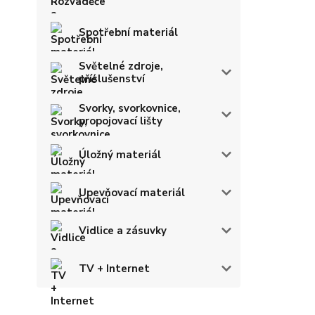
Spotřební materiál
Světelné zdroje,
příslušenství
Svorky, svorkovnice,
propojovací lišty
Úložný materiál
Upevňovací materiál
Vidlice a zásuvky
TV + Internet