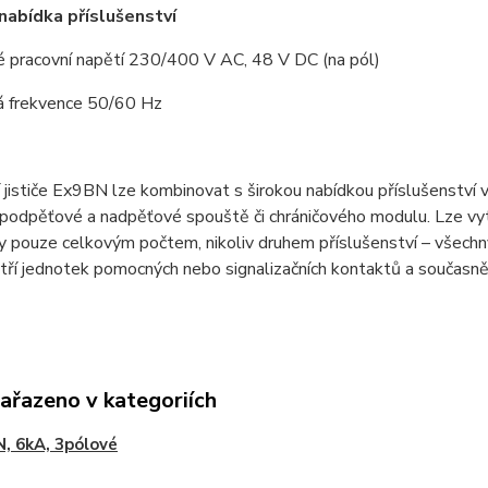
 nabídka příslušenství
é pracovní napětí 230/400 V AC, 48 V DC (na pól)
á frekvence 50/60 Hz
í jističe Ex9BN lze kombinovat s širokou nabídkou příslušenství 
podpěťové a nadpěťové spouště či chráničového modulu. Lze vytv
ny pouze celkovým počtem, nikoliv druhem příslušenství – všec
 tří jednotek pomocných nebo signalizačních kontaktů a současně
zařazeno v kategoriích
, 6kA, 3pólové