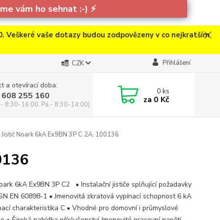
e vám ho sehnat :-)
⚡
. Veškeré vaše dotazy budou zodpovězeny v co nejkratším
Přihlášení
CZK
t a otevírací doba:
0
ks
 608 255 160
za
0 Kč
 - 8:30-16:00, Pá - 8:30-14:00)
Jistič Noark 6kA Ex9BN 3P C 2A, 100136
0136
Noark 6kA Ex9BN 3P C2 • Instalační jističe splňující požadavky
ČSN EN 60898-1 • Jmenovitá zkratová vypínací schopnost 6 kA
nací charakteristika C • Vhodné pro domovní i průmyslové
ce • Široká nabídka příslušenství Jmenovité pracovní napětí