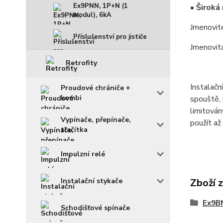
Ex9PNN, 1P+N (1
• Široká
modul), 6kA
Jmenovit
Příslušenství pro jističe
Jmenovit
Retrofity
Instalačn
Proudové chrániče +
kombi
spouště, 
limitová
Vypínače, přepínače,
použít až
tlačítka
Impulzní relé
Instalační stykače
Zboží 
Ex9BN
Schodišťové spínače