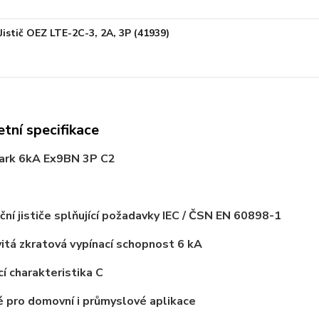
Jistič OEZ LTE-2C-3, 2A, 3P (41939)
tní specifikace
oark 6kA Ex9BN 3P C2
ační jističe splňující požadavky IEC / ČSN EN 60898-1
itá zkratová vypínací schopnost 6 kA
cí charakteristika C
 pro domovní i průmyslové aplikace