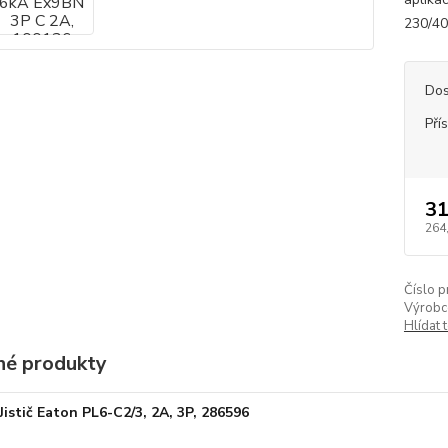
230/40
Dos
Pří
31
264
Číslo p
Výrobc
Hlídat 
é produkty
Jistič Eaton PL6-C2/3, 2A, 3P, 286596