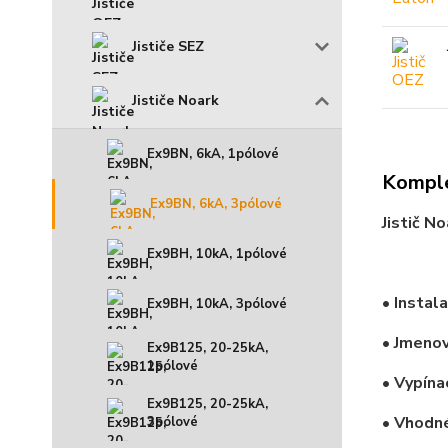
Jističe SEZ
Jističe Noark
Ex9BN, 6kA, 1pólové
Komple
Ex9BN, 6kA, 3pólové
Jistič N
Ex9BH, 10kA, 1pólové
• Instal
Ex9BH, 10kA, 3pólové
• Jmenov
Ex9B125, 20-25kA,
1pólové
• Vypína
Ex9B125, 20-25kA,
• Vhodné
3pólové