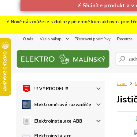
⚡
Sháníte produkt a v 
⚡
Nově nás můžete s dotazy písemně kontaktovat prostře
O nás
Vše o nákupu
Přepravní podmínky
Recenze
Úvod
M
!!! VÝPRODEJ !!!
Jist
Elektroměrové rozvaděče
Elektroinstalace ABB
Elektroinstalace