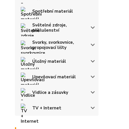
Spotřební materiál
Světelné zdroje,
příslušenství
Svorky, svorkovnice,
propojovací lišty
Úložný materiál
Upevňovací materiál
Vidlice a zásuvky
TV + Internet