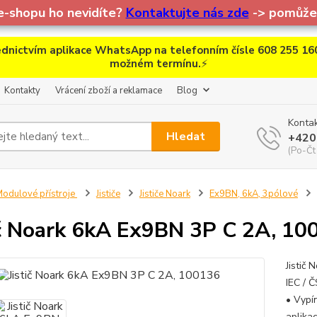
e-shopu ho nevidíte?
Kontaktujte nás zde
-> pomůžem
dnictvím aplikace WhatsApp na telefonním čísle 608 255 160
možném termínu.
⚡
Kontakty
Vrácení zboží a reklamace
Blog
Kontak
Hledat
+420
(Po-Čt
odulové přístroje
Jističe
Jističe Noark
Ex9BN, 6kA, 3pólové
ič Noark 6kA Ex9BN 3P C 2A, 10
Jistič 
IEC / 
• Vypí
aplika