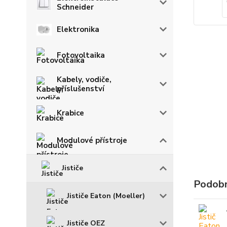
Schneider
Elektronika
Fotovoltaika
Kabely, vodiče,
příslušenství
Krabice
Modulové přístroje
Jističe
Podobn
Jističe Eaton (Moeller)
Jističe OEZ