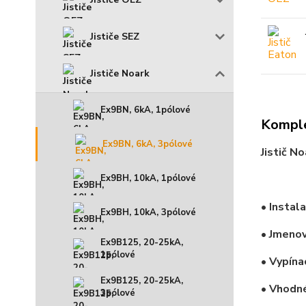
Jističe SEZ
Jističe Noark
Ex9BN, 6kA, 1pólové
Komple
Ex9BN, 6kA, 3pólové
Jistič N
Ex9BH, 10kA, 1pólové
• Instal
Ex9BH, 10kA, 3pólové
• Jmenov
Ex9B125, 20-25kA,
1pólové
• Vypína
Ex9B125, 20-25kA,
• Vhodné
3pólové