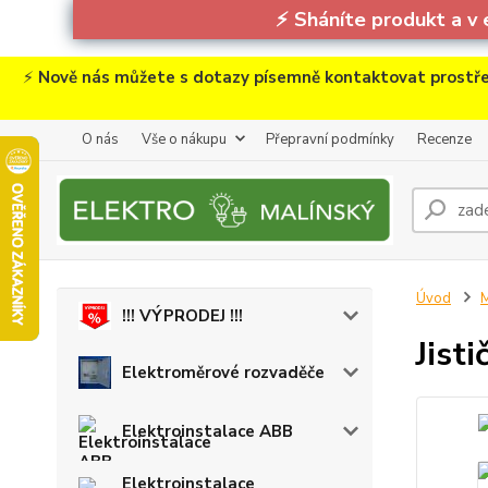
⚡
Sháníte produkt a v 
⚡
Nově nás můžete s dotazy písemně kontaktovat prostře
O nás
Vše o nákupu
Přepravní podmínky
Recenze
Úvod
M
!!! VÝPRODEJ !!!
Jist
Elektroměrové rozvaděče
Elektroinstalace ABB
Elektroinstalace