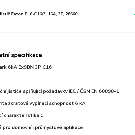
Jistič Eaton PL6-C16/3, 16A, 3P, 286601
S
tní specifikace
oark 6kA Ex9BN 3P C16
ační jističe splňující požadavky IEC / ČSN EN 60898-1
itá zkratová vypínací schopnost 6 kA
cí charakteristika C
 pro domovní i průmyslové aplikace