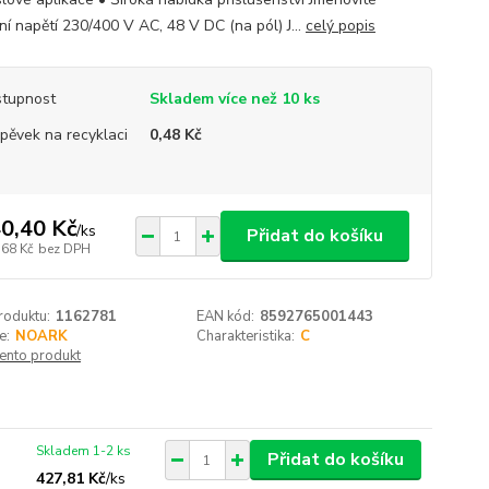
ní napětí 230/400 V AC, 48 V DC (na pól) J...
celý popis
tupnost
Skladem více než 10 ks
spěvek na recyklaci
0,48 Kč
0,40 Kč
/
ks
Přidat do košíku
,68 Kč
bez DPH
roduktu:
1162781
EAN kód:
8592765001443
e:
NOARK
Charakteristika:
C
tento produkt
Skladem 1-2 ks
Přidat do košíku
427,81 Kč
/
ks