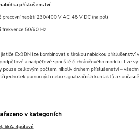
 nabídka příslušenství
é pracovní napětí 230/400 V AC, 48 V DC (na pól)
á frekvence 50/60 Hz
í jističe Ex9BN lze kombinovat s širokou nabídkou příslušenství 
podpěťové a nadpěťové spouště či chráničového modulu. Lze vytv
ny pouze celkovým počtem, nikoliv druhem příslušenství – všec
 tří jednotek pomocných nebo signalizačních kontaktů a současně
zařazeno v kategoriích
, 6kA, 3pólové