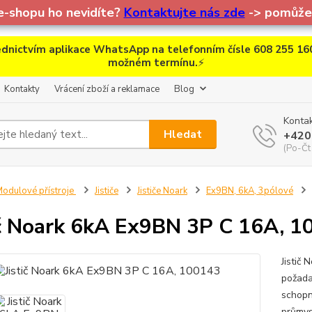
e-shopu ho nevidíte?
Kontaktujte nás zde
-> pomůžem
dnictvím aplikace WhatsApp na telefonním čísle 608 255 160
možném termínu.
⚡
Kontakty
Vrácení zboží a reklamace
Blog
Kontak
Hledat
+420
(Po-Čt
odulové přístroje
Jističe
Jističe Noark
Ex9BN, 6kA, 3pólové
ič Noark 6kA Ex9BN 3P C 16A, 
Jistič 
požada
schopn
průmys