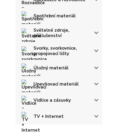
Spotřební materiál
Světelné zdroje,
příslušenství
Svorky, svorkovnice,
propojovací lišty
Úložný materiál
Upevňovací materiál
Vidlice a zásuvky
TV + Internet