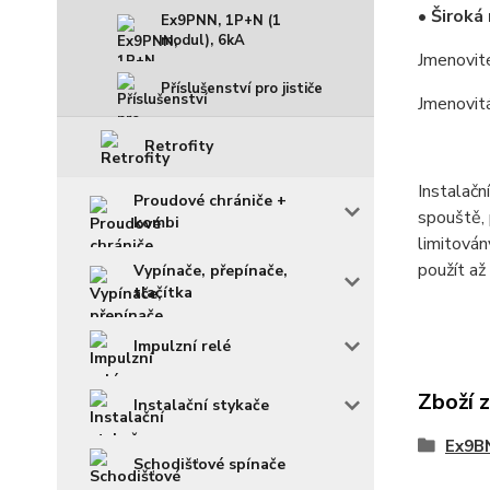
• Široká
Ex9PNN, 1P+N (1
modul), 6kA
Jmenovit
Příslušenství pro jističe
Jmenovit
Retrofity
Instalačn
Proudové chrániče +
spouště, 
kombi
limitová
použít až
Vypínače, přepínače,
tlačítka
Impulzní relé
Zboží 
Instalační stykače
Ex9BN
Schodišťové spínače