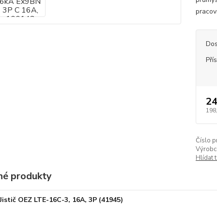
pracov
Dos
Pří
24
198
Číslo p
Výrobc
Hlídat 
é produkty
Jistič OEZ LTE-16C-3, 16A, 3P (41945)