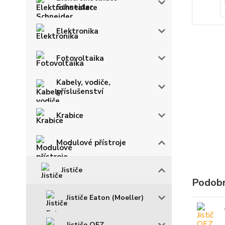
Schneider
Elektronika
Fotovoltaika
Kabely, vodiče,
příslušenství
Krabice
Modulové přístroje
Jističe
Podobn
Jističe Eaton (Moeller)
Jističe OEZ