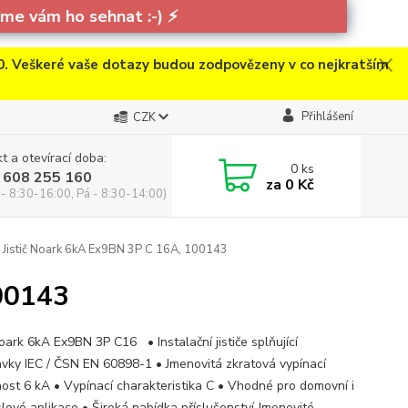
e vám ho sehnat :-)
⚡
. Veškeré vaše dotazy budou zodpovězeny v co nejkratším
Přihlášení
CZK
t a otevírací doba:
0
ks
 608 255 160
za
0 Kč
 - 8:30-16:00, Pá - 8:30-14:00)
Jistič Noark 6kA Ex9BN 3P C 16A, 100143
100143
Noark 6kA Ex9BN 3P C16 • Instalační jističe splňující
vky IEC / ČSN EN 60898-1 • Jmenovitá zkratová vypínací
ost 6 kA • Vypínací charakteristika C • Vhodné pro domovní i
lové aplikace • Široká nabídka příslušenství Jmenovité