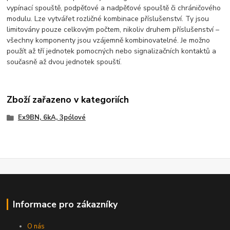
vypínací spouště, podpěťové a nadpěťové spouště či chráničového
modulu. Lze vytvářet rozličné kombinace příslušenství. Ty jsou
limitovány pouze celkovým počtem, nikoliv druhem příslušenství –
všechny komponenty jsou vzájemně kombinovatelné. Je možno
použít až tří jednotek pomocných nebo signalizačních kontaktů a
současně až dvou jednotek spouští.
Zboží zařazeno v kategoriích
Ex9BN, 6kA, 3pólové
Informace pro zákazníky
O nás