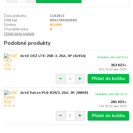
Číslo produktu:
1162813
EAN kód:
8592765000569
Výrobce:
NOARK
Charakteristika:
B
Hlídat tento produkt
Podobné produkty
Jistič OEZ LTE-25B-3, 25A, 3P (41934)
Skladem více než 5 ks
353 Kč
/
ks
291,74 Kč
bez DPH
Přidat do košíku
Jistič Eaton PL6-B25/3, 25A, 3P, 286591
Skladem více než 10 ks
261 Kč
/
ks
215,70 Kč
bez DPH
Přidat do košíku