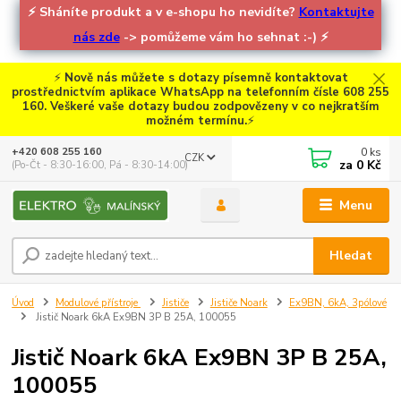
⚡
Sháníte produkt a v e-shopu ho nevidíte?
Kontaktujte
nás zde
-> pomůžeme vám ho sehnat :-)
⚡
⚡
Nově nás můžete s dotazy písemně kontaktovat
prostřednictvím aplikace WhatsApp na telefonním čísle 608 255
160. Veškeré vaše dotazy budou zodpovězeny v co nejkratším
možném termínu.
⚡
0
ks
+420 608 255 160
CZK
za
0 Kč
(Po-Čt - 8:30-16:00, Pá - 8:30-14:00)
Menu
Hledat
Úvod
Modulové přístroje
Jističe
Jističe Noark
Ex9BN, 6kA, 3pólové
Jistič Noark 6kA Ex9BN 3P B 25A, 100055
Jistič Noark 6kA Ex9BN 3P B 25A,
100055