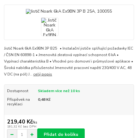
Jistič Noark 6kA Ex9BN 3P B25 • Instalační jističe splňující požadavky IEC
/ ČSN EN 60898-1 • Jmenovitá zkratová vypínací schopnost 6 kA •
Vypínací charakteristika B • Vhodné pro domovní i průmyslové aplikace •
Široká nabídka příslušenství Jmenovité pracovní napětí 230/400 V AC, 48
V DC (na pól) J...
celý popis
Dostupnost
Skladem více než 10 ks
Příspěvek na
0,48 Kč
recyklaci
219,40 Kč
/
ks
181,32 Kč
bez DPH
Přidat do košíku