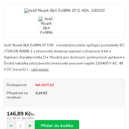
Jistič Noark 6kA Ex9BN 1P D40 • Instalační jističe splňující požadavky IEC
/ ČSN EN 60898-1 • Jmenovitá zkratová vypínací schopnost 6 kA •
Vypínací charakteristika D • Vhodné pro domovní i průmyslové aplikace •
Široká nabídka příslušenství Jmenovité pracovní napětí 230/400 V AC, 48
V DC (na pól) J...
celý popis
Dostupnost
NA DOTAZ
Příspěvek na
0,16 Kč
recyklaci
146,89 Kč
/
ks
121,40 Kč
bez DPH
Přidat do košíku