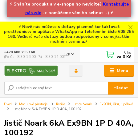
⚡
Sháníte produkt a v e-shopu ho nevidíte?
Kontaktujte
nás zde
-> pomůžeme vám ho sehnat :-)
⚡
⚡
Nově nás můžete s dotazy písemně kontaktovat
prostřednictvím aplikace WhatsApp na telefonním čísle 608 255
160. Veškeré vaše dotazy budou zodpovězeny v co nejkratším
možném termínu.
⚡
0
ks
+420 608 255 160
CZK
za
0 Kč
(Po-Čt - 8:30-16:00, Pá - 8:30-14:00)
Menu
Hledat
Úvod
Modulové přístroje
Jističe
Jističe Noark
Ex9BN, 6kA, 1pólové
Jistič Noark 6kA Ex9BN 1P D 40A, 100192
Jistič Noark 6kA Ex9BN 1P D 40A,
100192