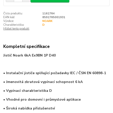
Číslo produktu:
1162764
EAN kód:
8592765001931
Výrobce:
NOARK
Charakteristika:
D
Hlídat tento produkt
Kompletní specifikace
Jistič Noark 6kA Ex9BN 1P D40
• Instalační jističe splňující požadavky IEC / ČSN EN 60898-1
• Jmenovitá zkratová vypínací schopnost 6 kA
• Vypínací charakteristika D
• Vhodné pro domovní i průmyslové aplikace
• Široká nabídka příslušenství