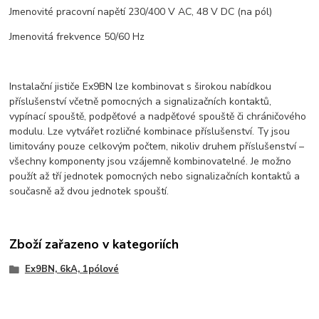
Jmenovité pracovní napětí 230/400 V AC, 48 V DC (na pól)
Jmenovitá frekvence 50/60 Hz
Instalační jističe Ex9BN lze kombinovat s širokou nabídkou
příslušenství včetně pomocných a signalizačních kontaktů,
vypínací spouště, podpěťové a nadpěťové spouště či chráničového
modulu. Lze vytvářet rozličné kombinace příslušenství. Ty jsou
limitovány pouze celkovým počtem, nikoliv druhem příslušenství –
všechny komponenty jsou vzájemně kombinovatelné. Je možno
použít až tří jednotek pomocných nebo signalizačních kontaktů a
současně až dvou jednotek spouští.
Zboží zařazeno v kategoriích
Ex9BN, 6kA, 1pólové