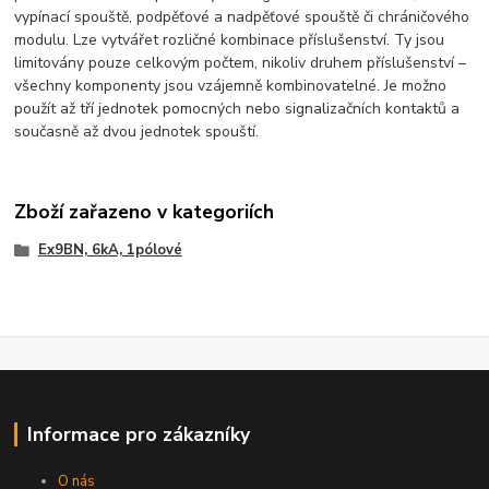
vypínací spouště, podpěťové a nadpěťové spouště či chráničového
modulu. Lze vytvářet rozličné kombinace příslušenství. Ty jsou
limitovány pouze celkovým počtem, nikoliv druhem příslušenství –
všechny komponenty jsou vzájemně kombinovatelné. Je možno
použít až tří jednotek pomocných nebo signalizačních kontaktů a
současně až dvou jednotek spouští.
Zboží zařazeno v kategoriích
Ex9BN, 6kA, 1pólové
Informace pro zákazníky
O nás