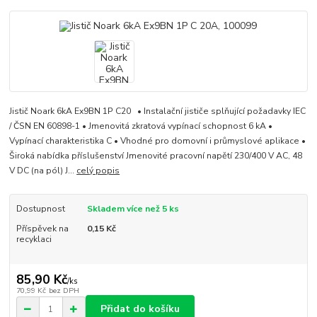
Jistič Noark 6kA Ex9BN 1P C20 • Instalační jističe splňující požadavky IEC
/ ČSN EN 60898-1 • Jmenovitá zkratová vypínací schopnost 6 kA •
Vypínací charakteristika C • Vhodné pro domovní i průmyslové aplikace •
Široká nabídka příslušenství Jmenovité pracovní napětí 230/400 V AC, 48
V DC (na pól) J...
celý popis
Dostupnost
Skladem více než 5 ks
Příspěvek na
0,15 Kč
recyklaci
85,90 Kč
/
ks
70,99 Kč
bez DPH
Přidat do košíku