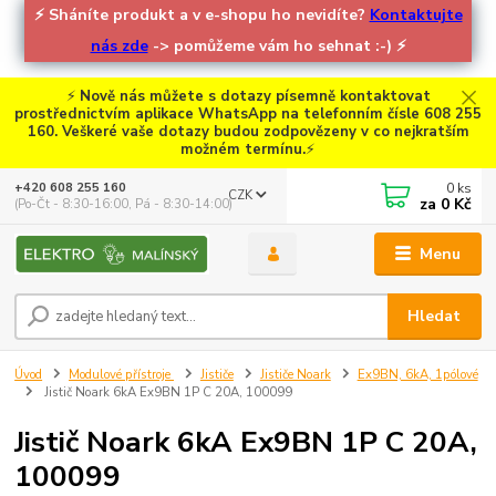
⚡
Sháníte produkt a v e-shopu ho nevidíte?
Kontaktujte
nás zde
-> pomůžeme vám ho sehnat :-)
⚡
⚡
Nově nás můžete s dotazy písemně kontaktovat
prostřednictvím aplikace WhatsApp na telefonním čísle 608 255
160. Veškeré vaše dotazy budou zodpovězeny v co nejkratším
možném termínu.
⚡
0
ks
+420 608 255 160
CZK
za
0 Kč
(Po-Čt - 8:30-16:00, Pá - 8:30-14:00)
Menu
Hledat
Úvod
Modulové přístroje
Jističe
Jističe Noark
Ex9BN, 6kA, 1pólové
Jistič Noark 6kA Ex9BN 1P C 20A, 100099
Jistič Noark 6kA Ex9BN 1P C 20A,
100099