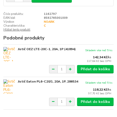
Číslo produktu:
1162797
EAN kód:
8592765001009
Výrobce:
NOARK
Charakteristika:
C
Hlídat tento produkt
Podobné produkty
Jistič OEZ LTE-20C-1, 20A, 1P (41894)
Skladem více než 5 ks
142,34 Kč
/
ks
117,64 Kč
bez DPH
Přidat do košíku
Jistič Eaton PL6-C20/1, 20A, 1P, 286534
Skladem více než 5 ks
118,22 Kč
/
ks
97,70 Kč
bez DPH
Přidat do košíku