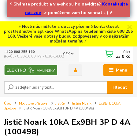
⚡
Sháníte produkt a v e-shopu ho nevidíte?
Kontaktujte
nás zde
-> pomůžeme vám ho sehnat :-)
⚡
⚡
Nově nás můžete s dotazy písemně kontaktovat
prostřednictvím aplikace WhatsApp na telefonním čísle 608 255
160. Veškeré vaše dotazy budou zodpovězeny v co nejkratším
možném termínu.
⚡
0
ks
+420 608 255 160
CZK
za
0 Kč
(Po-Čt - 8:30-16:00, Pá - 8:30-14:00)
Menu
Hledat
Úvod
Modulové přístroje
Jističe
Jističe Noark
Ex9BH, 10kA,
3pólové
Jistič Noark 10kA Ex9BH 3P D 4A (100498)
Jistič Noark 10kA Ex9BH 3P D 4A
(100498)