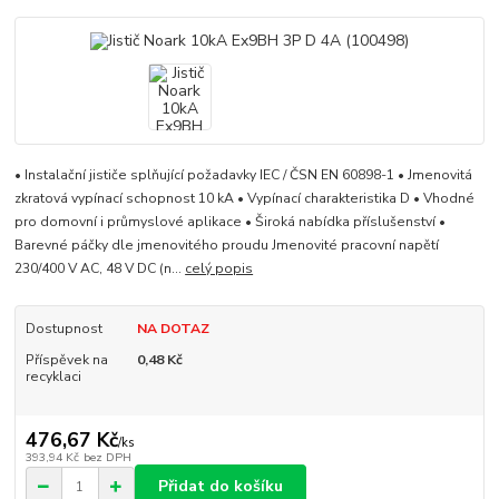
• Instalační jističe splňující požadavky IEC / ČSN EN 60898-1 • Jmenovitá
zkratová vypínací schopnost 10 kA • Vypínací charakteristika D • Vhodné
pro domovní i průmyslové aplikace • Široká nabídka příslušenství •
Barevné páčky dle jmenovitého proudu Jmenovité pracovní napětí
230/400 V AC, 48 V DC (n...
celý popis
Dostupnost
NA DOTAZ
Příspěvek na
0,48 Kč
recyklaci
476,67 Kč
/
ks
393,94 Kč
bez DPH
Přidat do košíku