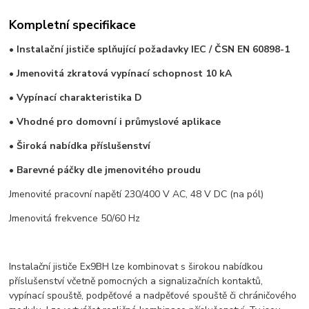
Kompletní specifikace
• Instalační jističe splňující požadavky IEC / ČSN EN 60898-1
• Jmenovitá zkratová vypínací schopnost 10 kA
• Vypínací charakteristika D
• Vhodné pro domovní i průmyslové aplikace
• Široká nabídka příslušenství
• Barevné páčky dle jmenovitého proudu
Jmenovité pracovní napětí 230/400 V AC, 48 V DC (na pól)
Jmenovitá frekvence 50/60 Hz
Instalační jističe Ex9BH lze kombinovat s širokou nabídkou
příslušenství včetně pomocných a signalizačních kontaktů,
vypínací spouště, podpěťové a nadpěťové spouště či chráničového