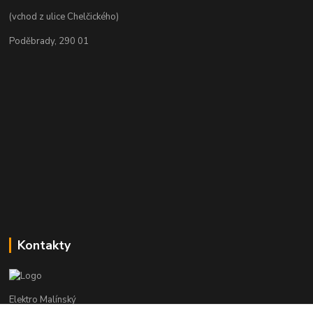
(vchod z ulice Chelčického)
Poděbrady, 290 01
Kontakty
Elektro Malínský