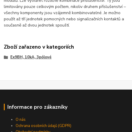
modulu. Lze vytvářet rozličné kombinace příslušenství. Ty jsou
limitovány pouze celkovým počtem, nikoliv druhem příslušenství –
všechny komponenty jsou vzájemně kombinovatelné. Je možno
použít až tří jednotek pomocných nebo signalizačních kontaktů a
současně až dvou jednotek spouští.
Zboží zařazeno v kategoriích
Ex9BH, 10kA, 3pólové
Informace pro zákazníky
O nás
Ochrana osobních údajů (GDPR)
Obchodní podmínky