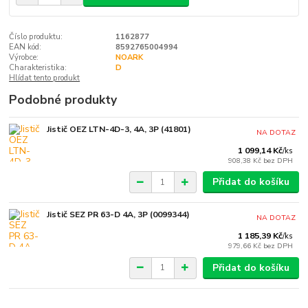
Číslo produktu:
1162877
EAN kód:
8592765004994
Výrobce:
NOARK
Charakteristika:
D
Hlídat tento produkt
Podobné produkty
Jistič OEZ LTN-4D-3, 4A, 3P (41801)
NA DOTAZ
1 099,14 Kč
/
ks
908,38 Kč
bez DPH
Přidat do košíku
Jistič SEZ PR 63-D 4A, 3P (0099344)
NA DOTAZ
1 185,39 Kč
/
ks
979,66 Kč
bez DPH
Přidat do košíku