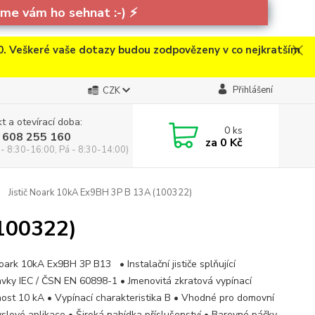
e vám ho sehnat :-)
⚡
. Veškeré vaše dotazy budou zodpovězeny v co nejkratším
Přihlášení
CZK
t a otevírací doba:
0
ks
 608 255 160
za
0 Kč
 - 8:30-16:00, Pá - 8:30-14:00)
Jistič Noark 10kA Ex9BH 3P B 13A (100322)
(100322)
Noark 10kA Ex9BH 3P B13 • Instalační jističe splňující
vky IEC / ČSN EN 60898-1 • Jmenovitá zkratová vypínací
ost 10 kA • Vypínací charakteristika B • Vhodné pro domovní
yslové aplikace • Široká nabídka příslušenství • Barevné páčky