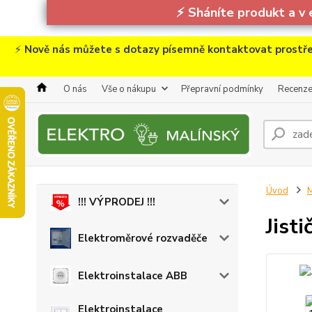
⚡
Sháníte produkt a v 
⚡
Nově nás můžete s dotazy písemně kontaktovat prostře
O nás
Vše o nákupu
Přepravní podmínky
Recenz
Úvod
M
!!! VÝPRODEJ !!!
Jist
Elektroměrové rozvaděče
Elektroinstalace ABB
Elektroinstalace