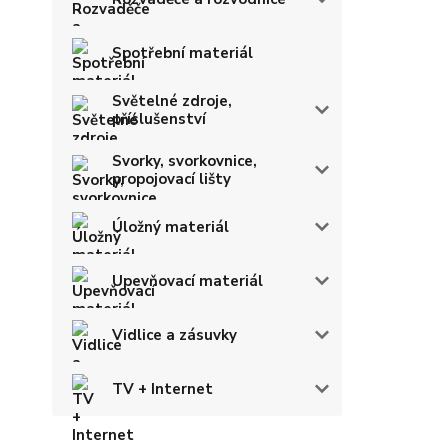
Spotřební materiál
Světelné zdroje,
příslušenství
Svorky, svorkovnice,
propojovací lišty
Úložný materiál
Upevňovací materiál
Vidlice a zásuvky
TV + Internet