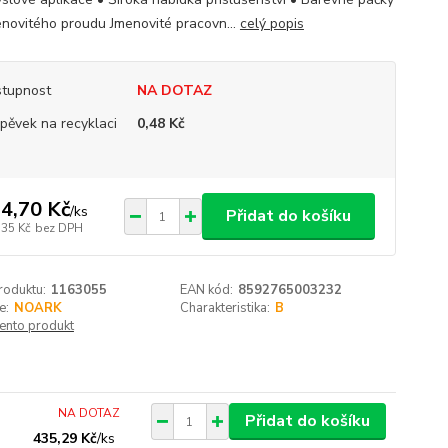
enovitého proudu Jmenovité pracovn...
celý popis
tupnost
NA DOTAZ
spěvek na recyklaci
0,48 Kč
4,70 Kč
/
ks
Přidat do košíku
,35 Kč
bez DPH
roduktu:
1163055
EAN kód:
8592765003232
e:
NOARK
Charakteristika:
B
tento produkt
NA DOTAZ
Přidat do košíku
435,29 Kč
/
ks