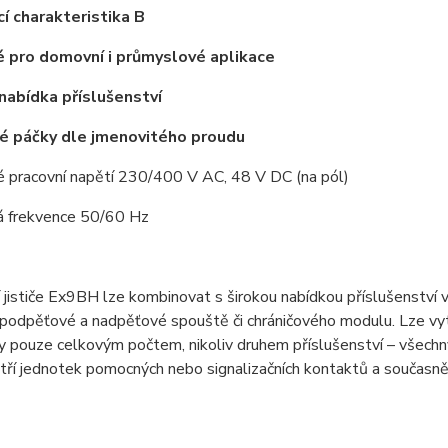
cí charakteristika B
 pro domovní i průmyslové aplikace
 nabídka příslušenství
é páčky dle jmenovitého proudu
é pracovní napětí 230/400 V AC, 48 V DC (na pól)
á frekvence 50/60 Hz
í jističe Ex9BH lze kombinovat s širokou nabídkou příslušenství 
podpěťové a nadpěťové spouště či chráničového modulu. Lze vytv
ny pouze celkovým počtem, nikoliv druhem příslušenství – všec
 tří jednotek pomocných nebo signalizačních kontaktů a současně