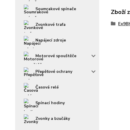
Soumrakové spínače
Zboží 
Ex9BH
Zvonkové trafa
Napájecí zdroje
Motorové spouštěče
Přepěťové ochrany
Časová relé
Spínací hodiny
Zvonky a bzučáky