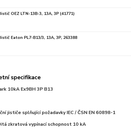
Jistič OEZ LTN-13B-3, 13A, 3P (41771)
Jistič Eaton PL7-B13/3, 13A, 3P, 263388
tní specifikace
Noark 10kA Ex9BH 3P B13
ační jističe splňující požadavky IEC / ČSN EN 60898-1
itá zkratová vypínací schopnost
10 kA