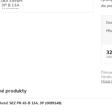
dle jm
Dos
Pří
32
268
Číslo p
Výrobc
Hlídat 
é produkty
Jistič SEZ PR 63-B 13A, 3P (0099148)