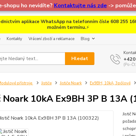
e-shopu ho nevidíte?
Kontaktujte nás zde
-> pomůžem
dnictvím aplikace WhatsApp na telefonním čísle 608 255 160
možném termínu.
⚡
e
Kontakty
Vrácení zboží a reklamace
Blog
Kontak
Hledat
+420
(Po-Čt
odulové přístroje
Jističe
Jističe Noark
Ex9BH, 10kA, 3pólové
ič Noark 10kA Ex9BH 3P B 13A 
Jistič 
požada
schopn
i prům