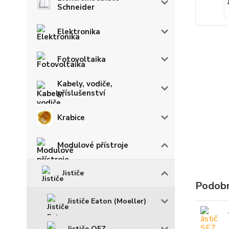
Schneider
Elektronika
Fotovoltaika
Kabely, vodiče,
příslušenství
Krabice
Modulové přístroje
Jističe
Podobn
Jističe Eaton (Moeller)
Jističe OEZ