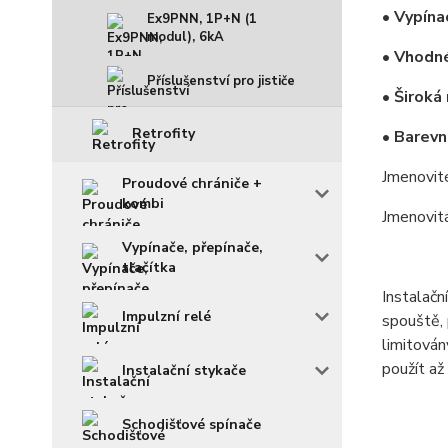
• Vypína
Ex9PNN, 1P+N (1
modul), 6kA
• Vhodné
Příslušenství pro jističe
• Široká
Retrofity
• Barevn
Jmenovit
Proudové chrániče +
kombi
Jmenovit
Vypínače, přepínače,
tlačítka
Instalačn
Impulzní relé
spouště, 
limitová
použít až
Instalační stykače
Schodišťové spínače